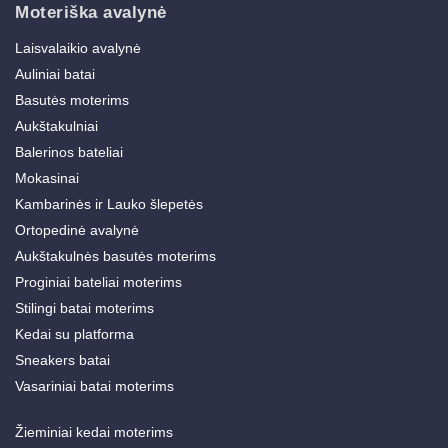
Moteriška avalynė
Laisvalaikio avalynė
Auliniai batai
Basutės moterims
Aukštakulniai
Balerinos bateliai
Mokasinai
Kambarinės ir Lauko šlepetės
Ortopedinė avalynė
Aukštakulnės basutės moterims
Proginiai bateliai moterims
Stilingi batai moterims
Kedai su platforma
Sneakers batai
Vasariniai batai moterims
Žieminiai kedai moterims