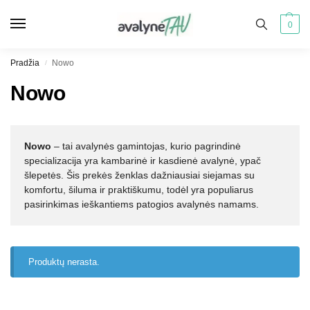
0
Pradžia
Nowo
/
Nowo
Nowo
– tai avalynės gamintojas, kurio pagrindinė
specializacija yra kambarinė ir kasdienė avalynė, ypač
šlepetės. Šis prekės ženklas dažniausiai siejamas su
komfortu, šiluma ir praktiškumu, todėl yra populiarus
pasirinkimas ieškantiems patogios avalynės namams.
Produktų nerasta.