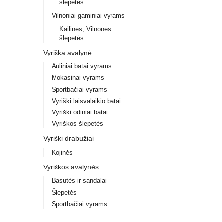
šlepetės
Vilnoniai gaminiai vyrams
Kailinės, Vilnonės
šlepetės
Vyriška avalynė
Auliniai batai vyrams
Mokasinai vyrams
Sportbačiai vyrams
Vyriški laisvalaikio batai
Vyriški odiniai batai
Vyriškos šlepetės
Vyriški drabužiai
Kojinės
Vyriškos avalynės
Basutės ir sandalai
Šlepetės
Sportbačiai vyrams