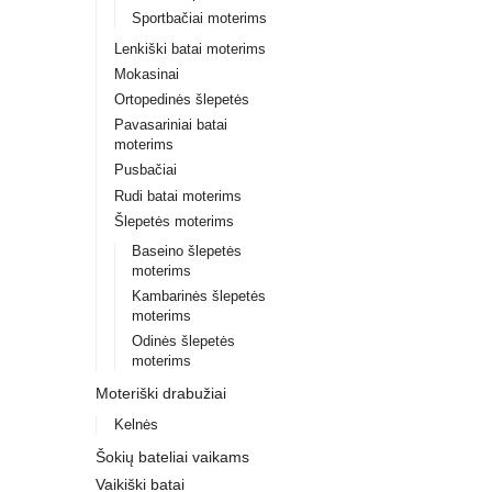
Sportbačiai moterims
Lenkiški batai moterims
Mokasinai
Ortopedinės šlepetės
Pavasariniai batai
moterims
Pusbačiai
Rudi batai moterims
Šlepetės moterims
Baseino šlepetės
moterims
Kambarinės šlepetės
moterims
Odinės šlepetės
moterims
Moteriški drabužiai
Kelnės
Šokių bateliai vaikams
Vaikiški batai