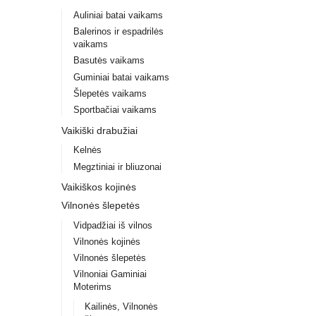
Auliniai batai vaikams
Balerinos ir espadrilės
vaikams
Basutės vaikams
Guminiai batai vaikams
Šlepetės vaikams
Sportbačiai vaikams
Vaikiški drabužiai
Kelnės
Megztiniai ir bliuzonai
Vaikiškos kojinės
Vilnonės šlepetės
Vidpadžiai iš vilnos
Vilnonės kojinės
Vilnonės šlepetės
Vilnoniai Gaminiai
Moterims
Kailinės, Vilnonės