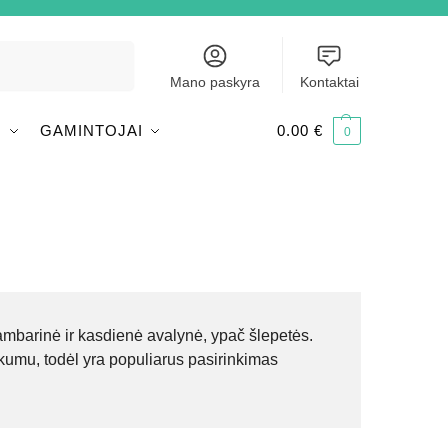
Ieškoti
Mano paskyra
Kontaktai
I
GAMINTOJAI
0.00
€
0
kambarinė ir kasdienė avalynė, ypač šlepetės.
škumu, todėl yra populiarus pasirinkimas