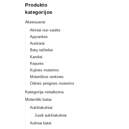
Produkto
kategorijos
Aksesuarai
Akiniai nuo saulės
Apyrankės
Auskarai
Batų raišteliai
Karoliai
Kepurės
Kojinės moterims
Moteriškos rankinės
Odinės piniginės moterims
Kategorija netaikoma
Moteriški batai
Aukštakulniai
Juodi aukštakulniai
Auliniai batai