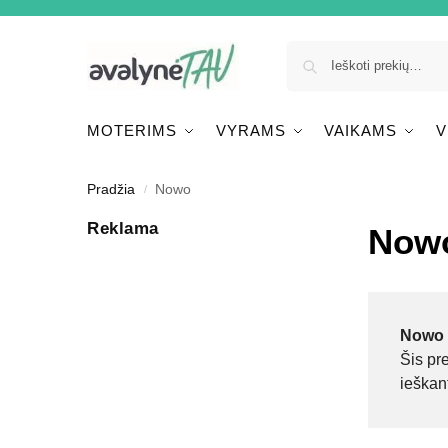
MOTERIMS
VYRAMS
VAIKAMS
V
Pradžia
Nowo
/
Reklama
Now
Nowo
Šis pr
ieškan