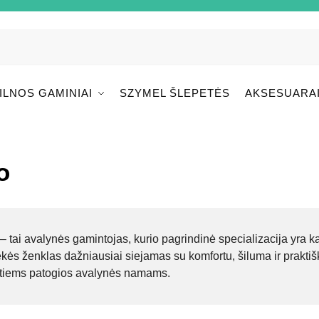
ILNOS GAMINIAI
SZYMEL ŠLEPETĖS
AKSESUARA
o
– tai avalynės gamintojas, kurio pagrindinė specializacija yra 
ekės ženklas dažniausiai siejamas su komfortu, šiluma ir prakti
tiems patogios avalynės namams.