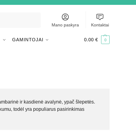
Ieškoti
Mano paskyra
Kontaktai
I
GAMINTOJAI
0.00
€
0
kambarinė ir kasdienė avalynė, ypač šlepetės.
škumu, todėl yra populiarus pasirinkimas