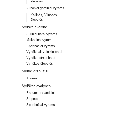
šlepetės
Vilnoniai gaminiai vyrams
Kailinės, Vilnonės
šlepetės
Vyriška avalynė
Auliniai batai vyrams
Mokasinai vyrams
Sportbačiai vyrams
Vyriški laisvalaikio batai
Vyriški odiniai batai
Vyriškos šlepetės
Vyriški drabužiai
Kojinės
Vyriškos avalynės
Basutės ir sandalai
Šlepetės
Sportbačiai vyrams