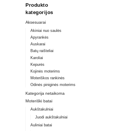
Produkto
kategorijos
Aksesuarai
Akiniai nuo saulės
Apyrankės
Auskarai
Batų raišteliai
Karoliai
Kepurės
Kojinės moterims
Moteriškos rankinės
Odinės piniginės moterims
Kategorija netaikoma
Moteriški batai
Aukštakulniai
Juodi aukštakulniai
Auliniai batai