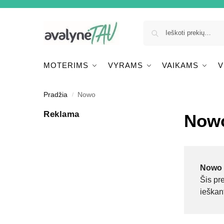
MOTERIMS
VYRAMS
VAIKAMS
V
Pradžia
Nowo
/
Reklama
Now
Nowo
Šis pr
ieškan