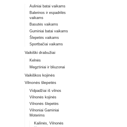
Auliniai batai vaikams
Balerinos ir espadrilės
vaikams
Basutės vaikams
Guminiai batai vaikams
Šlepetės vaikams
Sportbačiai vaikams
Vaikiški drabužiai
Kelnės
Megztiniai ir bliuzonai
Vaikiškos kojinės
Vilnonės šlepetės
Vidpadžiai iš vilnos
Vilnonės kojinės
Vilnonės šlepetės
Vilnoniai Gaminiai
Moterims
Kailinės, Vilnonės