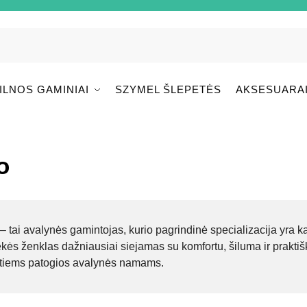
ILNOS GAMINIAI
SZYMEL ŠLEPETĖS
AKSESUARA
o
– tai avalynės gamintojas, kurio pagrindinė specializacija yra 
ekės ženklas dažniausiai siejamas su komfortu, šiluma ir prakti
tiems patogios avalynės namams.