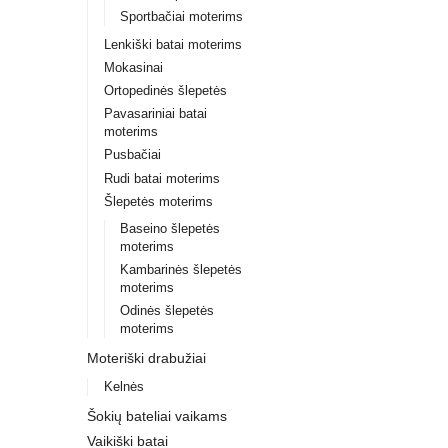
Sportbačiai moterims
Lenkiški batai moterims
Mokasinai
Ortopedinės šlepetės
Pavasariniai batai
moterims
Pusbačiai
Rudi batai moterims
Šlepetės moterims
Baseino šlepetės
moterims
Kambarinės šlepetės
moterims
Odinės šlepetės
moterims
Moteriški drabužiai
Kelnės
Šokių bateliai vaikams
Vaikiški batai