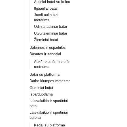
Auliniai batai su kulnu
Ilgaauliai batai
Juodi aulinukai
moterims
Odiniai auliniai batai
UGG žieminiai batai
Žieminiai batai
Balerinos ir espadrilės
Basutės ir sandalai
Aukštakulnės basutės
moterims
Batai su platforma
Darbo klumpės moterims
Guminiai batai
Išparduodama
Laisvalaikio ir sportiniai
batai
Laisvalaikio ir sportiniai
bateliai
Kedai su platforma