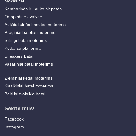
Mokasinai
Kambarinės ir Lauko šlepetės
Ortopedinė avalynė
Aukštakulnės basutės moterims
Proginiai bateliai moterims
Stilingi batai moterims
Kedai su platforma
Sneakers batai
Vasariniai batai moterims
Žieminiai kedai moterims
Klasikiniai batai moterims
Balti laisvalaikio batai
Sekite mus!
Facebook
Instagram