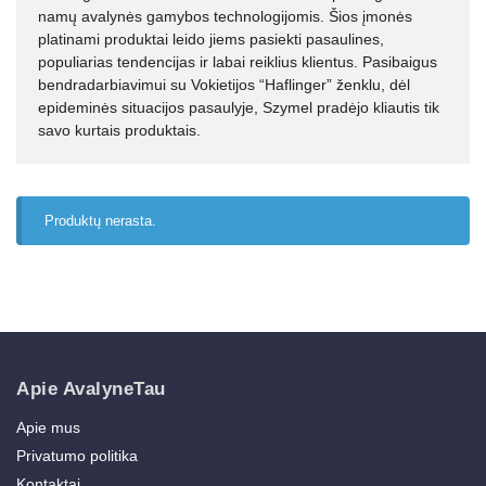
namų avalynės gamybos technologijomis. Šios įmonės
platinami produktai leido jiems pasiekti pasaulines,
populiarias tendencijas ir labai reiklius klientus. Pasibaigus
bendradarbiavimui su Vokietijos “Haflinger” ženklu, dėl
epideminės situacijos pasaulyje, Szymel pradėjo kliautis tik
savo kurtais produktais.
Produktų nerasta.
Apie AvalyneTau
Apie mus
Privatumo politika
Kontaktai