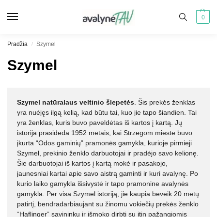
0
Pradžia
Szymel
/
Szymel
Szymel natūralaus veltinio šlepetės
. Šis prekės ženklas
yra nuėjęs ilgą kelią, kad būtu tai, kuo jie tapo šiandien. Tai
yra ženklas, kuris buvo paveldėtas iš kartos į kartą. Jų
istorija prasideda 1952 metais, kai Strzegom mieste buvo
įkurta “Odos gaminių” pramonės gamykla, kurioje pirmieji
Szymel, prekinio ženklo darbuotojai ir pradėjo savo kelionę.
Šie darbuotojai iš kartos į kartą mokė ir pasakojo,
jaunesniai kartai apie savo aistrą gaminti ir kuri avalynę. Po
kurio laiko gamykla išsivystė ir tapo pramonine avalynės
gamykla. Per visa Szymel istoriją, jie kaupia beveik 20 metų
patirtį, bendradarbiaujant su žinomu vokiečių prekės ženklo
“Haflinger” savininku ir išmoko dirbti su itin pažangiomis