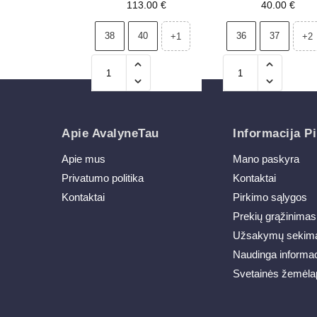
dekoracija, smėlio
sidabro spalvos
113.00
€
40.00
€
spalvos
Bralithia
38
40
36
37
+1
+2
Apie AvalyneTau
Informacija Pi
Apie mus
Mano paskyra
Privatumo politika
Kontaktai
Kontaktai
Pirkimo sąlygos
Prekių grąžinimas
Užsakymų sekim
Naudinga informac
Svetainės žemėla