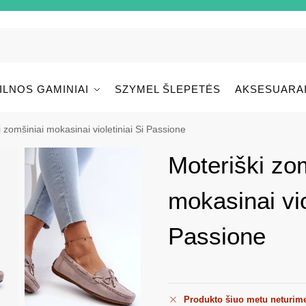
ILNOS GAMINIAI
SZYMEL ŠLEPETĖS
AKSESUARA
 zomšiniai mokasinai violetiniai Si Passione
Moteriški zo
mokasinai vio
Passione
Produkto šiuo metu neturim