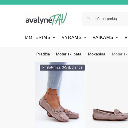
MOTERIMS
VYRAMS
VAIKAMS
V
Pradžia
Moteriški batai
Mokasinai
Moteriški
/
/
/
Pristatymas: 3-5 d. dienos