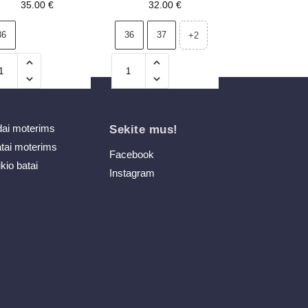
Morreno
Blue Corinell
35.00
€
32.00
€
36
36
37
+2
dai moterims
Sekite mus!
atai moterims
Facebook
ikio batai
Instagram