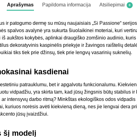
Aprašymas
Papildoma informacija
Atsiliepimai
0
iaus ir patogumo dermę su mūsų naujaisiais „Si Passione“ serijos 
inės spalvos avalynė yra sukurta šiuolaikinei moteriai, kuri verti
 iš aukštos kokybės, aplinkai draugiško zomšinio audinio, kuris
ilus dekoratyvinis kaspinėlis priekyje ir žavingos raištelių deta
ikiai tiks tiek prie džinsų, tiek prie lengvų vasarinių suknelių.
 mokasinai kasdienai
estetiniu patrauklumu, bet ir apgalvotu funkcionalumu. Kiekvien
uotu vidpadžiu, yra skirta tam, kad jūsų žingsnis būtų stabilus i
e ar intensyvų darbo ritmą? Minkštas ekologiškos odos vidpadis
ai, kuriuos norėsis avėti kiekvieną dieną, nes jie lengvai dera pri
kcento jūsų įvaizdžiui.
s šį modelį