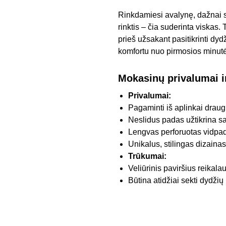
Rinkdamiesi avalynę, dažnai 
rinktis – čia suderinta viskas
prieš užsakant pasitikrinti dyd
komfortu nuo pirmosios minut
Mokasinų privalumai i
Privalumai:
Pagaminti iš aplinkai drau
Neslidus padas užtikrina sa
Lengvas perforuotas vidpad
Unikalus, stilingas dizainas
Trūkumai:
Veliūrinis paviršius reikala
Būtina atidžiai sekti dydžių