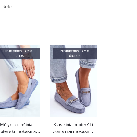
Boto
Pristatymas: 3-5 d.
Pristatymas: 3-5 d.
dienos
dienos
Mėlyni zomšiniai
Klasikiniai moteriški
oteriški mokasinai
zomšiniai mokasinai