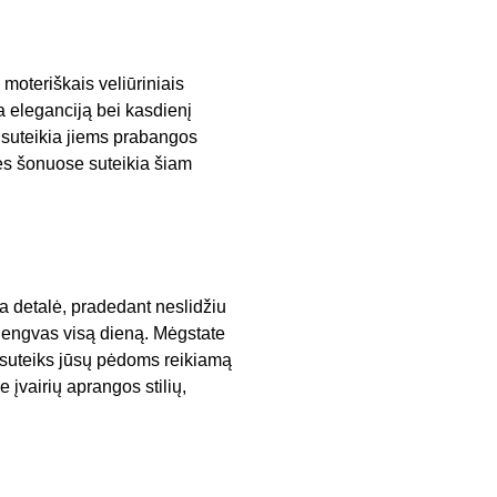
moteriškais veliūriniais
na eleganciją bei kasdienį
 suteikia jiems prabangos
lės šonuose suteikia šiam
a detalė, pradedant neslidžiu
r lengvas visą dieną. Mėgstate
 suteiks jūsų pėdoms reikiamą
e įvairių aprangos stilių,