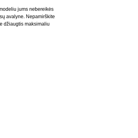
 modeliu jums nebereikės
jūsų avalyne. Nepamirškite
ėte džiaugtis maksimaliu