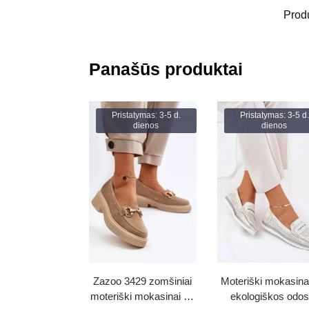
Prod
Panašūs produktai
Pristatymas: 3-5 d.
Pristatymas: 3-5 d.
dienos
dienos
Zazoo 3429 zomšiniai
Moteriški mokasinai
moteriški mokasinai su
ekologiškos odos