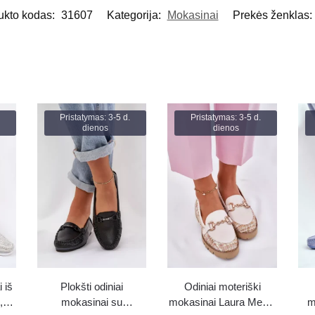
ukto kodas:
31607
Kategorija:
Mokasinai
Prekės ženklas:
Pristatymas: 3-5 d.
Pristatymas: 3-5 d.
dienos
dienos
 iš
Plokšti odiniai
Odiniai moteriški
,
mokasinai su
mokasinai Laura Messi
m