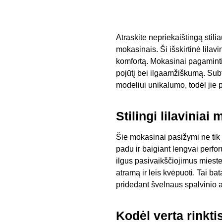
Atraskite nepriekaištingą stil
mokasinais. Ši išskirtinė lilav
komfortą. Mokasinai pagaminti
pojūtį bei ilgaamžiškumą. Subt
modeliui unikalumo, todėl jie pu
Stilingi lilaviniai
Šie mokasinai pasižymi ne tik 
padu ir baigiant lengvai perfor
ilgus pasivaikščiojimus miest
atramą ir leis kvėpuoti. Tai bat
pridedant švelnaus spalvinio a
Kodėl verta rinkti