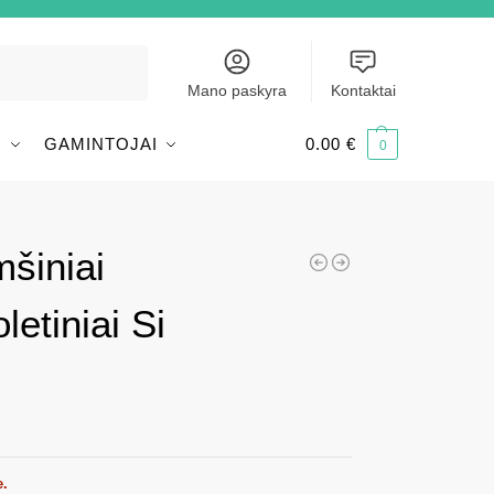
Ieškoti
Mano paskyra
Kontaktai
I
GAMINTOJAI
0.00
€
0
mšiniai
letiniai Si
e.