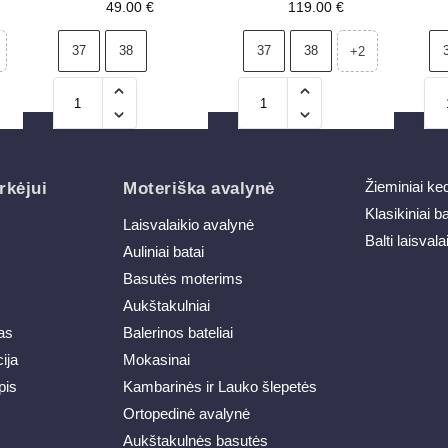
puošmena S.Barski
2938 su auksine detale,
49.00
€
119.00
€
LR51-547 juodi
šviesiai smėlio spalvos
37
38
37
38
+2
Žieminiai ke
rkėjui
Moteriška avalynė
Klasikiniai b
Laisvalaikio avalynė
Balti laisvala
Auliniai batai
Basutės moterims
Aukštakulniai
as
Balerinos bateliai
ija
Mokasinai
pis
Kambarinės ir Lauko šlepetės
Ortopedinė avalynė
Aukštakulnės basutės