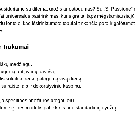
susiduriame su dilema: grožis ar patogumas? Su „Si Passione“
. Tai universalus pasirinkimas, kuris greitai taps mėgstamiausia 
žių lentelę, kad išsirinktumėte tobulai tinkančią porą ir galėtum
ės.
r trūkumai
giškų medžiagų.
ugumą ant įvairių paviršių.
is suteikia pėdai patogumą visą dieną.
 su raišteliais ir dekoratyviniu kaspinu.
uja specifinės priežiūros drėgnu oru.
 lentelę, nes modelis gali skirtis nuo standartinių dydžių.