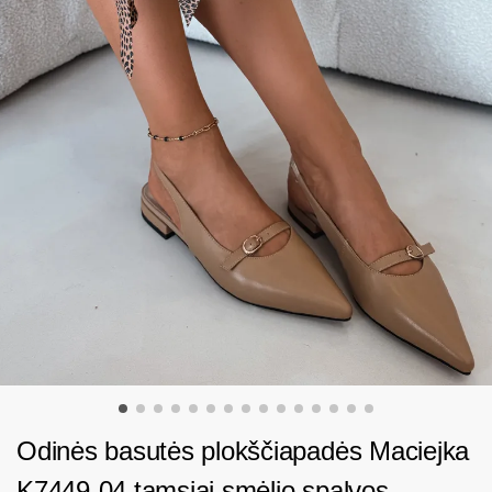
Odinės basutės plokščiapadės Maciejka
K7449-04 tamsiai smėlio spalvos