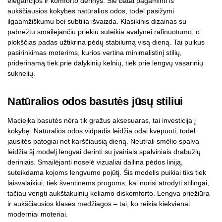
elegancijos ir komforto derinys. Šie batai pagaminti iš
aukščiausios kokybės natūralios odos, todėl pasižymi
ilgaamžiškumu bei subtilia išvaizda. Klasikinis dizainas su
pabrėžtu smailėjančiu priekiu suteikia avalynei rafinuotumo, o
plokščias padas užtikrina pėdų stabilumą visą dieną. Tai puikus
pasirinkimas moterims, kurios vertina minimalistinį stilių,
priderinamą tiek prie dalykinių kelnių, tiek prie lengvų vasarinių
suknelių.
Natūralios odos basutės jūsų stiliui
Maciejka basutės nėra tik gražus aksesuaras, tai investicija į
kokybę. Natūralios odos vidpadis leidžia odai kvėpuoti, todėl
jausitės patogiai net karščiausią dieną. Neutrali smėlio spalva
leidžia šį modelį lengvai derinti su įvairiais spalviniais drabužių
deriniais. Smailėjanti noselė vizualiai dailina pėdos liniją,
suteikdama kojoms lengvumo pojūtį. Šis modelis puikiai tiks tiek
laisvalaikiui, tiek šventinėms progoms, kai norisi atrodyti stilingai,
tačiau vengti aukštakulnių keliamo diskomforto. Lengva priežiūra
ir aukščiausios klasės medžiagos – tai, ko reikia kiekvienai
moderniai moteriai.