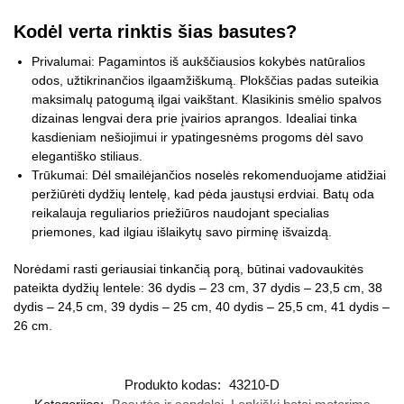
Kodėl verta rinktis šias basutes?
Privalumai: Pagamintos iš aukščiausios kokybės natūralios
odos, užtikrinančios ilgaamžiškumą. Plokščias padas suteikia
maksimalų patogumą ilgai vaikštant. Klasikinis smėlio spalvos
dizainas lengvai dera prie įvairios aprangos. Idealiai tinka
kasdieniam nešiojimui ir ypatingesnėms progoms dėl savo
elegantiško stiliaus.
Trūkumai: Dėl smailėjančios noselės rekomenduojame atidžiai
peržiūrėti dydžių lentelę, kad pėda jaustųsi erdviai. Batų oda
reikalauja reguliarios priežiūros naudojant specialias
priemones, kad ilgiau išlaikytų savo pirminę išvaizdą.
Norėdami rasti geriausiai tinkančią porą, būtinai vadovaukitės
pateikta dydžių lentele: 36 dydis – 23 cm, 37 dydis – 23,5 cm, 38
dydis – 24,5 cm, 39 dydis – 25 cm, 40 dydis – 25,5 cm, 41 dydis –
26 cm.
Produkto kodas:
43210-D