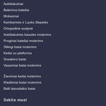
Aukštakulniai
Balerinos bateliai
Mokasinai
Kambarinės ir Lauko šlepetės
Ortopedinė avalynė
Aukštakulnės basutės moterims
Proginiai bateliai moterims
Stilingi batai moterims
Kedai su platforma
Sneakers batai
Vasariniai batai moterims
Žieminiai kedai moterims
Klasikiniai batai moterims
Balti laisvalaikio batai
Sekite mus!