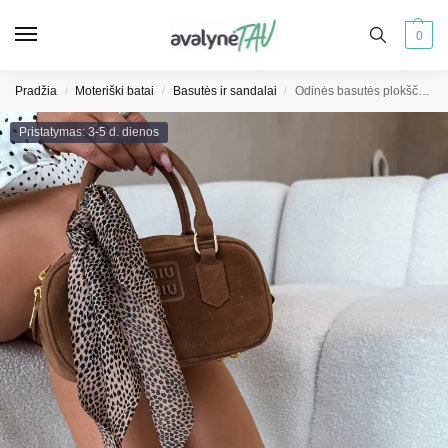
0
Pradžia
Moteriški batai
Basutės ir sandalai
Odinės basutės plokščiapadės Maciejka K7449-04 tamsiai smėlio spalvos
/
/
/
Pristatymas: 3-5 d. dienos