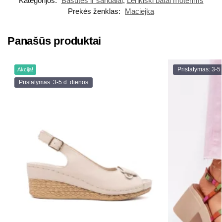
Kategorijos:
Basutės ir sandalai
,
Lenkiški batai moterims
Prekės ženklas:
Maciejka
Panašūs produktai
Pristatymas: 3-5
Akcija!
Pristatymas: 3-5 d. dienos