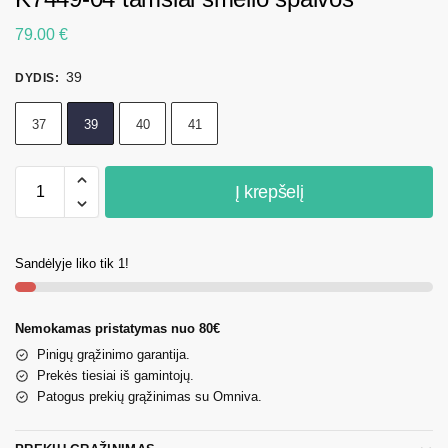
79.00
€
39
DYDIS
:
37
39
40
41
Į krepšelį
Sandėlyje liko tik 1!
Nemokamas pristatymas nuo 80€
Pinigų grąžinimo garantija.
Prekės tiesiai iš gamintojų.
Patogus prekių grąžinimas su Omniva.