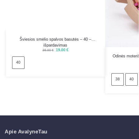
Šviesios smėlio spalvos basutės – 40 –
išpardavimas
19.00
€
38.00
€
Odinės moteri
40
38
40
Apie AvalyneTau