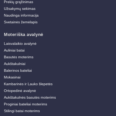
Prekių grąžinimas
Užsakymų sekimas
Naudinga informacija
Svetainės žemėlapis
Moteriška avalynė
Laisvalaikio avalynė
Auliniai batai
Basutės moterims
Aukštakulniai
Balerinos bateliai
Mokasinai
Kambarinės ir Lauko šlepetės
Ortopedinė avalynė
Aukštakulnės basutės moterims
Proginiai bateliai moterims
Stilingi batai moterims