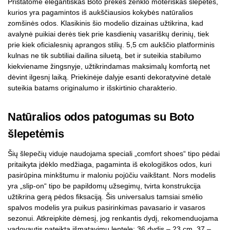
Pristatome elegantiškas Boto prekės ženklo moteriškas šlepetes,
kurios yra pagamintos iš aukščiausios kokybės natūralios
zomšinės odos. Klasikinis šio modelio dizainas užtikrina, kad
avalynė puikiai derės tiek prie kasdienių vasariškų derinių, tiek
prie kiek oficialesnių aprangos stilių. 5,5 cm aukščio platforminis
kulnas ne tik subtiliai dailina siluetą, bet ir suteikia stabilumo
kiekviename žingsnyje, užtikrindamas maksimalų komfortą net
dėvint ilgesnį laiką. Priekinėje dalyje esanti dekoratyvinė detalė
suteikia batams originalumo ir išskirtinio charakterio.
Natūralios odos patogumas su Boto
šlepetėmis
Šių šlepečių viduje naudojama speciali „comfort shoes“ tipo pėdai
pritaikyta įdėklo medžiaga, pagaminta iš ekologiškos odos, kuri
pasirūpina minkštumu ir maloniu pojūčiu vaikštant. Nors modelis
yra „slip-on“ tipo be papildomų užsegimų, tvirta konstrukcija
užtikrina gerą pėdos fiksaciją. Šis universalus tamsiai smėlio
spalvos modelis yra puikus pasirinkimas pavasario ir vasaros
sezonui. Atkreipkite dėmesį, jog renkantis dydį, rekomenduojama
vadovautis pateikta išmatavimų lentele: 36 dydis – 23 cm, 37 –