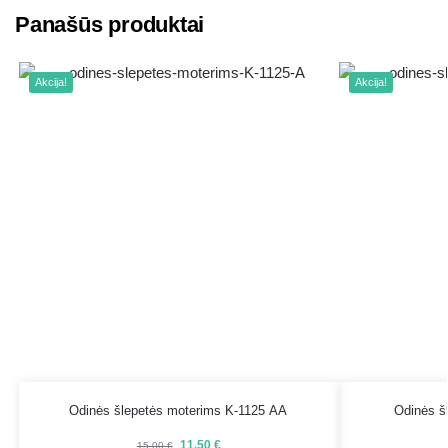
Panašūs produktai
Akcija!
Akcija!
Odinės šlepetės moterims K-1125 AA
Odinės š
11.50
€
15.00
€