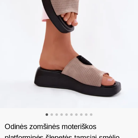
Odinės zomšinės moteriškos
platforminės šlepetės tamsiai smėlio