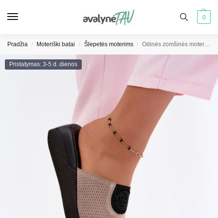
0
Pradžia
Moteriški batai
Šlepetės moterims
Odinės zomšinės moteriškos platforminės šlepetės tamsiai smėlio spalvos Fablee
/
/
/
Pristatymas: 3-5 d. dienos