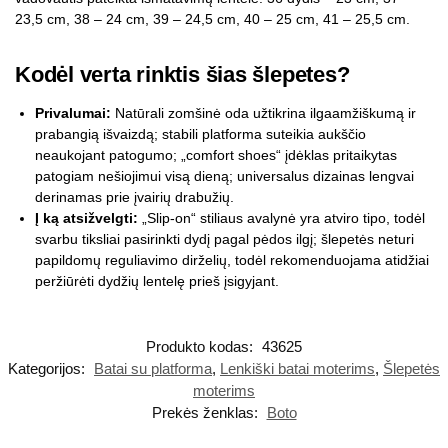
23,5 cm, 38 – 24 cm, 39 – 24,5 cm, 40 – 25 cm, 41 – 25,5 cm.
Kodėl verta rinktis šias šlepetes?
Privalumai:
Natūrali zomšinė oda užtikrina ilgaamžiškumą ir
prabangią išvaizdą; stabili platforma suteikia aukščio
neaukojant patogumo; „comfort shoes“ įdėklas pritaikytas
patogiam nešiojimui visą dieną; universalus dizainas lengvai
derinamas prie įvairių drabužių.
Į ką atsižvelgti:
„Slip-on“ stiliaus avalynė yra atviro tipo, todėl
svarbu tiksliai pasirinkti dydį pagal pėdos ilgį; šlepetės neturi
papildomų reguliavimo dirželių, todėl rekomenduojama atidžiai
peržiūrėti dydžių lentelę prieš įsigyjant.
Produkto kodas:
43625
Kategorijos:
Batai su platforma
,
Lenkiški batai moterims
,
Šlepetės
moterims
Prekės ženklas:
Boto