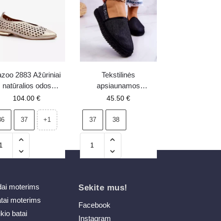
zoo 2883 Ažūriniai
Tekstilinės
natūralios odos
apsiaunamos
balerinai auksiniai
espadrilės Big Star
104.00
€
45.50
€
JJ274878 juodos
36
37
37
38
+1
dai moterims
Sekite mus!
atai moterims
Facebook
ikio batai
Instagram