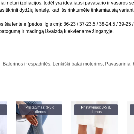
iai neturi izoliacijos, todėl yra idealiausi pavasario ir vasaros 
itikrinti dydžių lentelę, kad išsirinktumėte tinkamiausią variant
šia lentele (pėdos ilgis cm): 36-23 / 37-23,5 / 38-24,5 / 39-25 /
sų patogumą ir madingą išvaizdą kiekviename žingsnyje.
:
Balerinos ir espadrilės
,
Lenkiški batai moterims
,
Pavasariniai 
Pristatymas: 3-5 d.
Pristatymas: 3-5 d.
dienos
dienos