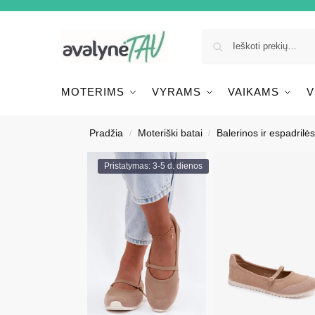
MOTERIMS
VYRAMS
VAIKAMS
V
Pradžia
Moteriški batai
Balerinos ir espadrilės
/
/
Pristatymas: 3-5 d. dienos