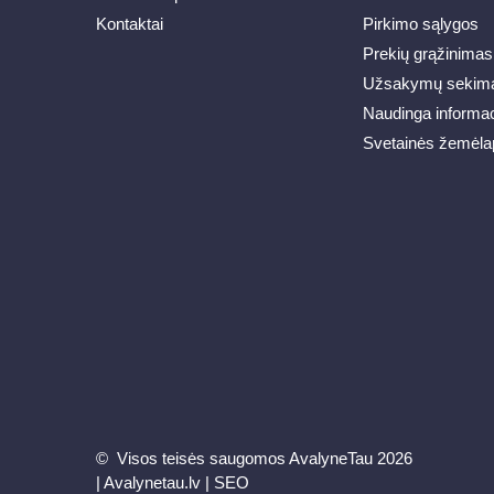
Kontaktai
Pirkimo sąlygos
Prekių grąžinimas
Užsakymų sekim
Naudinga informac
Svetainės žemėla
© Visos teisės saugomos AvalyneTau 2026
|
Avalynetau.lv
|
SEO