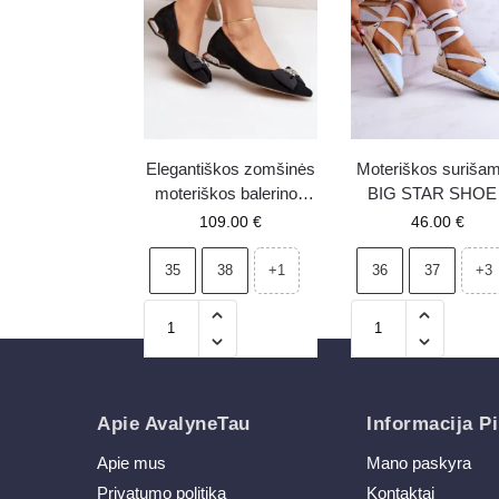
Elegantiškos zomšinės
Moteriškos suriša
moteriškos balerinos
BIG STAR SHOE
su kaspinėliu Laura
espadrilės JJ2748
109.00
€
46.00
€
Messi 2893 juodos
mėlynos
35
38
36
37
+1
+3
Apie AvalyneTau
Informacija Pi
Apie mus
Mano paskyra
Privatumo politika
Kontaktai