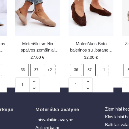
mos
Moteriški smėlio
Moteriškos Boto
Za
S
spalvos zomšiniai
balerinos su „baranek“
63
balerinai Lasota
kailiuku, šokoladinės
27.00
€
32.00
€
Zimira
36
37
36
37
+2
+1
Žieminiai ke
rkėjui
Moteriška avalynė
Klasikiniai b
Laisvalaikio avalynė
Balti laisvala
Auliniai batai