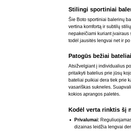
Stilingi sportiniai bal
Šie Boto sportiniai balerinų b
vertina komfortą ir subtilų stil
nepakeičiami kuriant įvairaus
todėl jausitės lengvai net ir po 
Patogūs bežiai batelia
Atsižvelgiant į individualius po
pritaikyti batelius prie jūsų k
bateliai puikiai dera tiek prie 
vasariškas sukneles. Suapvalin
kokios aprangos paletės.
Kodėl verta rinktis šį
Privalumai:
Reguliuojamas 
dizainas leidžia lengvai der