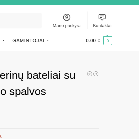
Ieškoti
Mano paskyra
Kontaktai
I
GAMINTOJAI
0.00
€
0
erinų bateliai su
io spalvos
e.