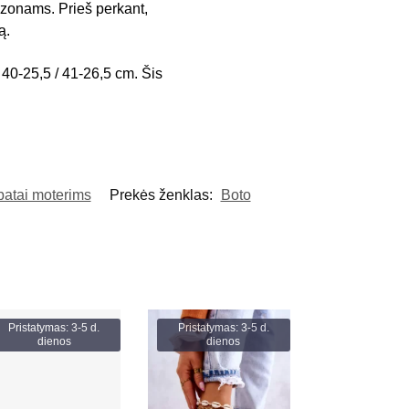
sezonams. Prieš perkant,
ą.
 40-25,5 / 41-26,5 cm. Šis
batai moterims
Prekės ženklas:
Boto
Pristatymas: 3-5 d.
Pristatymas: 3-5 d.
dienos
dienos