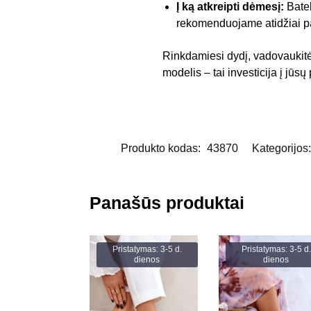
Į ką atkreipti dėmesį:
Batel
rekomenduojame atidžiai pas
Rinkdamiesi dydį, vadovaukitės 
modelis – tai investicija į jū
Produkto kodas:
43870
Kategorijos
Panašūs produktai
Pristatymas: 3-5 d.
Pristatymas: 3-5 d.
dienos
dienos