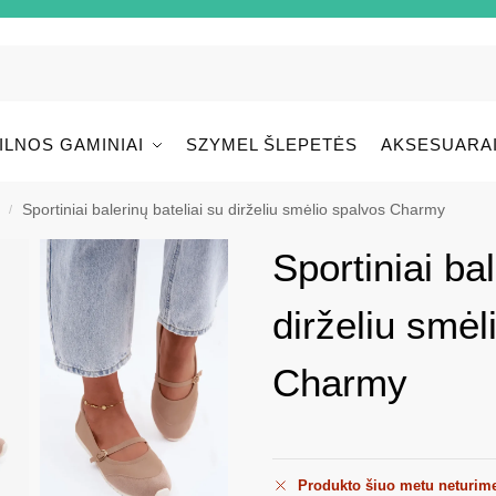
ILNOS GAMINIAI
SZYMEL ŠLEPETĖS
AKSESUARA
Sportiniai balerinų bateliai su dirželiu smėlio spalvos Charmy
/
Sportiniai bal
dirželiu smėl
Charmy
Produkto šiuo metu neturim