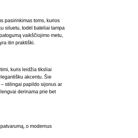
us pasirinkimas toms, kurios
ku siluetu, todėl bateliai tampa
ų patogumą vaikščiojimo metu,
ra itin praktiški.
mi, kuris leidžia tiksliai
 elegantišku akcentu. Šie
 – stilingai papildo sijonus ar
 lengvai derinama prie bet
a patvarumą, o modernus