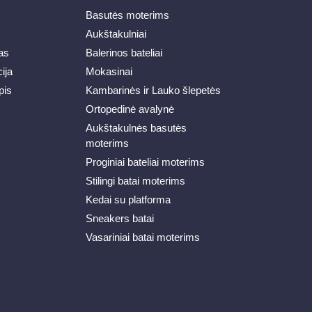
Basutės moterims
Aukštakulniai
as
Balerinos bateliai
ija
Mokasinai
pis
Kambarinės ir Lauko šlepetės
Ortopedinė avalynė
Aukštakulnės basutės
moterims
Proginiai bateliai moterims
Stilingi batai moterims
Kedai su platforma
Sneakers batai
Vasariniai batai moterims