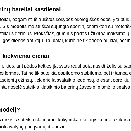
erinų bateliai kasdienai
ateliai, pagaminti iš aukštos kokybės ekologiškos odos, yra puik
ių. Šis modelis meistriškai sujungia sportinį charakterį su moteriš
 stiliaus derinius. Plokščias, guminis padas užtikrina maksimal
ilgos dienos ant kojų. Tai batai, kurie ne tik atrodo puikiai, bet ir y
i kiekvienai dienai
reikius, ant pėdos kelties įtaisytas reguliuojamas dirželis su sagti
ojos formos. Tai ne tik suteikia papildomo stabilumo, bet ir tampa
kasdienių džinsų, tiek prie laisvalaikio legginsų, o esant poreikiui
ta noselė suteikia klasikinio balerinų žavesio, o smėlio spalva
 modelį?
dirželis suteikia stabilumo, kokybiška ekologiška oda užtikrin
inti avalynę prie įvairių drabužių.