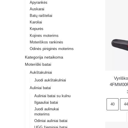
Apyrankės
Auskarai
Batų raišteliai
Karoliai
Kepurės
Kojinės moterims
Moteriškos rankinės
Odinės piniginės moterims
Kategorija netaikoma
Moteriški batai
Aukštakulniai
Vyriško
Juodi aukštakulniai
4FMM00F
Auliniai batai
r
Auliniai batai su kulnu
Ilgaauliai batai
40
44
Juodi aulinukai
moterims
Odiniai auliniai batai
UGG žieminiai batai