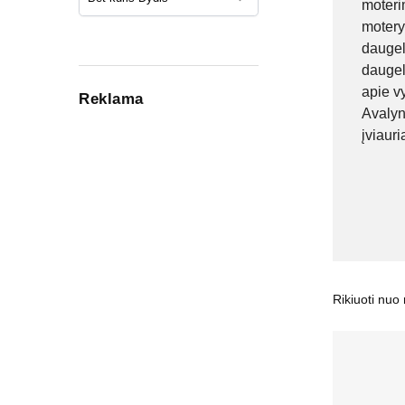
moterim
motery
daugeli
daugel
apie vy
Reklama
Avalyn
įviaur