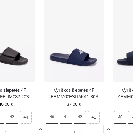
s šlepetės 4F
Vyriškos šlepetės 4F
Vyriš
FFLIM032-20S
4FRMM00FSLIM011-30S,
4FMM0
juodos
tamsiai mėlynos
tam
40.00
€
37.00
€
42
40
41
42
40
+4
+1