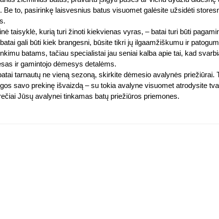
. Be to, pasirinkę laisvesnius batus visuomet galėsite užsidėti storesnę 
s.
nė taisyklė, kurią turi žinoti kiekvienas vyras, – batai turi būti pagam
 batai gali būti kiek brangesni, būsite tikri jų ilgaamžiškumu ir patogu
inkimu batams, tačiau specialistai jau seniai kalba apie tai, kad sva
sas ir gamintojo dėmesys detalėms.
atai tarnautų ne vieną sezoną, skirkite dėmesio avalynės priežiūrai. Tin
gos savo prekinę išvaizdą – su tokia avalyne visuomet atrodysite tvark
ečiai Jūsų avalynei tinkamas batų priežiūros priemones.