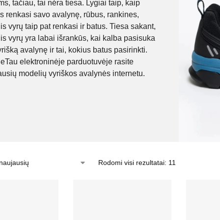
s, tačiau, tai nėra tiesa. Lygiai taip, kaip
s renkasi savo avalynę, rūbus, rankines,
s vyrų taip pat renkasi ir batus. Tiesa sakant,
is vyrų yra labai išrankūs, kai kalba pasisuka
rišką avalynę ir tai, kokius batus pasirinkti.
eTau elektroninėje parduotuvėje rasite
iausių modelių vyriškos avalynės internetu.
Rodomi visi rezultatai: 11