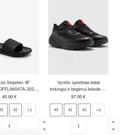
kos šlepetės 4F
Vyriški sportiniai batai
FFLIM047A-20S
trekingui ir bėgimui bekele 4F
juodos
SPEED HIKER
40.00
€
97.00
€
4FWMM00FOTSM036-20S
juodi
41
42
40
41
42
+3
+4