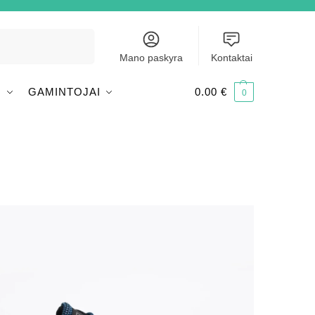
Ieškoti
Mano paskyra
Kontaktai
I
GAMINTOJAI
0.00
€
0