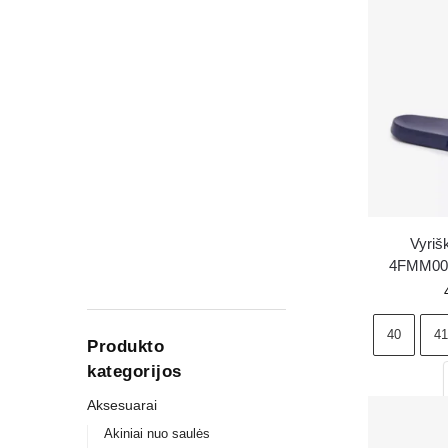
Vyriš
4FMM00
m
40
41
Produkto
kategorijos
Aksesuarai
Akiniai nuo saulės