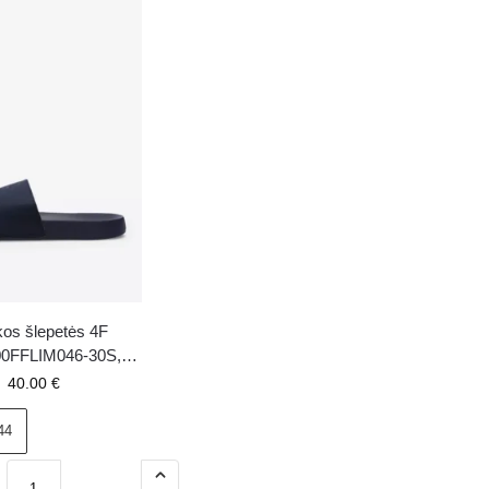
kos šlepetės 4F
0FFLIM046-30S,
siai mėlynos
40.00
€
44