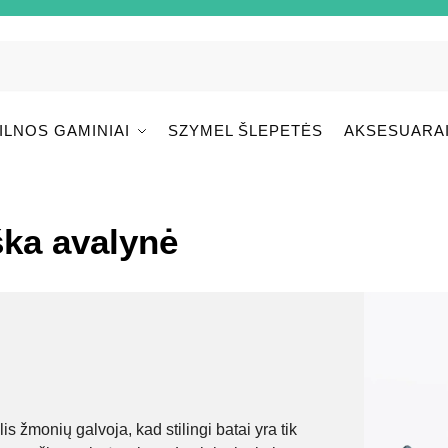
ILNOS GAMINIAI
SZYMEL ŠLEPETĖS
AKSESUARA
ška avalynė
s žmonių galvoja, kad stilingi batai yra tik