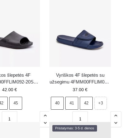
kos šlepetės 4F
Vyriškos 4F šlepetės su
0FFLIM092-20S
užsegimu 4FMM00FFLIM091-
juodos
31S mėlynos
42.00
€
37.00
€
42
45
40
41
42
+3
Pristatymas: 3-5 d. dienos