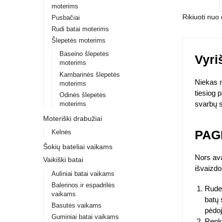
moterims
Pusbačiai
Rudi batai moterims
Šlepetės moterims
Baseino šlepetės
Vyri
moterims
Kambarinės šlepetės
Niekas n
moterims
tiesiog 
Odinės šlepetės
svarbų s
moterims
Moteriški drabužiai
PAG
Kelnės
Šokių bateliai vaikams
Nors ava
Vaikiški batai
išvaizdo
Auliniai batai vaikams
Balerinos ir espadrilės
Rude
vaikams
batų 
Basutės vaikams
pėdoj
Guminiai batai vaikams
Renka