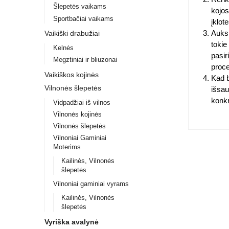
Šlepetės vaikams
kojos
Sportbačiai vaikams
įklote
Auksi
Vaikiški drabužiai
tokie
Kelnės
pasir
Megztiniai ir bliuzonai
proce
Vaikiškos kojinės
Kad b
Vilnonės šlepetės
išsau
konkr
Vidpadžiai iš vilnos
Vilnonės kojinės
Vilnonės šlepetės
Vilnoniai Gaminiai
Moterims
Kailinės, Vilnonės
šlepetės
Vilnoniai gaminiai vyrams
Kailinės, Vilnonės
šlepetės
Vyriška avalynė