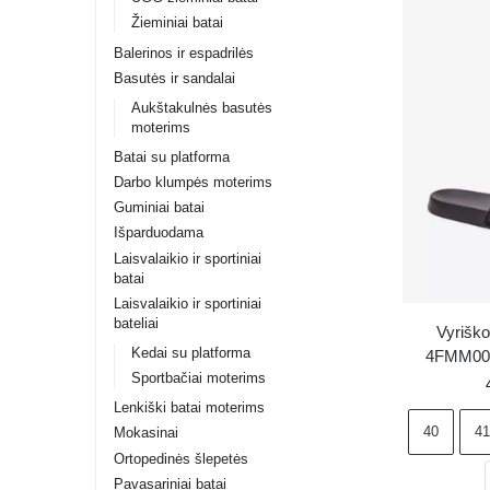
Žieminiai batai
Balerinos ir espadrilės
Basutės ir sandalai
Aukštakulnės basutės
moterims
Batai su platforma
Darbo klumpės moterims
Guminiai batai
Išparduodama
Laisvalaikio ir sportiniai
batai
Laisvalaikio ir sportiniai
bateliai
Vyriško
Kedai su platforma
4FMM00
Sportbačiai moterims
Lenkiški batai moterims
40
41
Mokasinai
Ortopedinės šlepetės
Pavasariniai batai