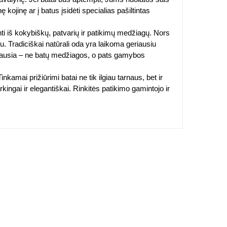
kojinę ar į batus įsidėti specialias pašiltintas
inti iš kokybiškų, patvarių ir patikimų medžiagų. Nors
mu. Tradiciškai natūrali oda yra laikoma geriausiu
rbiausia – ne batų medžiagos, o pats gamybos
kamai prižiūrimi batai ne tik ilgiau tarnaus, bet ir
ingai ir elegantiškai. Rinkitės patikimo gamintojo ir