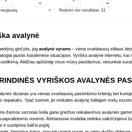
Rodomi visi rezultatai: 11
ška avalynė
edrįstų ginčytis, jog
avalynė vyrams
– viena svarbiausių stiliaus deta
patogiai jaustis kasdienėse situacijose. Vyriška avalynė internetu, kai 
usitikimą. Atidžiau apžiūrėję visus mūsų pasiūlymus, nesunkiai surasi
RINDINĖS VYRIŠKOS AVALYNĖS PAS
lynės dizainas yra vienas svarbiausių pasirinkimo kriterijų bet kurioje
s nepakaks. Ypač tuomet, jei renkatės avalynę šaltajam metų sezonu
ns-žiemos sezonas kelia gana griežtus reikalavimus avalynės gami
suapvalintomis nosimis. Aštrianosiai modeliai netinka vaikščiojimui ša
e ir sustiprina šalčio pojūtį.
ntis žieminius batus, pravartu įsigyti pusės ar vienu dydžiu didesnę