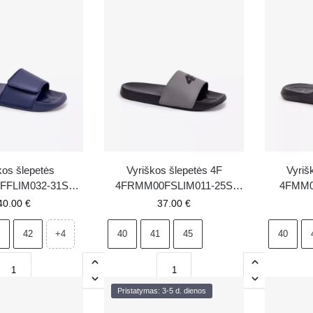
kos šlepetės
Vyriškos šlepetės 4F
Vyriš
FFLIM032-31S
4FRMM00FSLIM011-25S
4FMM0
ėlynos
pilkos
40.00
€
37.00
€
42
40
41
45
40
+4
Pristatymas: 3-5 d. dienos