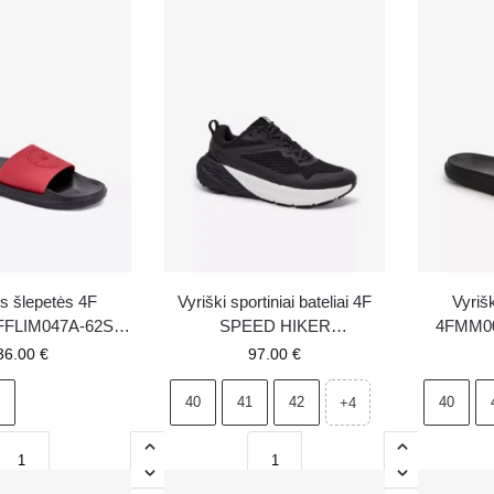
s šlepetės 4F
Vyriški sportiniai bateliai 4F
Vyriš
FLIM047A-62S
SPEED HIKER
4FMM00
audonos
4FWMM00FOTSM037 Juodi
36.00
€
97.00
€
40
41
42
40
+4