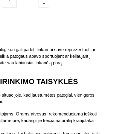
lių, kuri gali padėti tinkamai save reprezentuoti ar
reikia patogaus apavo sportuojant ar keliaujant į
te sau labiausiai tinkančią porą.
IRINKIMO TAISYKLĖS
 situacijoje, kad jaustumėtės patogiai, vien geros
i.
ntojams. Orams atvėsus, rekomenduojama ieškoti
ltame ore, kadangi jie keičia natūralią kraujotaką
 avalynę. Jei batai bus aptempti, Jums nuolatos šals