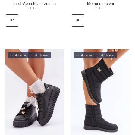
juodi Aphroteia – zomša
Morreno mėlyni
30.00
€
35.00
€
37
36
Pristatymas: 3-5 d. dienos
Pristatymas: 3-5 d. dienos