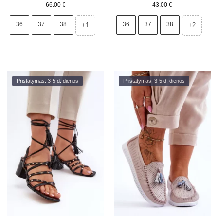
66.00
€
43.00
€
36
37
38
36
37
38
+1
+2
Pristatymas: 3-5 d. dienos
Pristatymas: 3-5 d. dienos