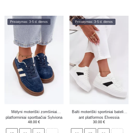
Pristatymas: 3-5 d. dienos
Pristatymas: 3-5 d. dienos
Mėlyni moteriški zomšiniai
Balti moteriški sportiniai bateliai
platforminiai sportbačiai Sylviona
ant platformos Elvessia
48.00
€
30.00
€