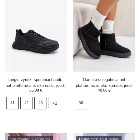
Lengvi vyriški sportiniai bateliai
Damski sniegutiniai ant
ant platformos iš eko odos, juodi,
platformos iš eko zomšos juodi
66.00
€
40.00
€
Uziran
Atteria
41
42
43
38
+1
Pristatymas: 3-5 d. dienos
Pristatymas: 3-5 d. dienos