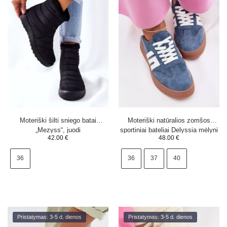
Moteriški šilti sniego batai
Moteriški natūralios zomšos
„Mezyss“, juodi
sportiniai bateliai Delyssia mėlyni
42.00
€
48.00
€
36
36
37
40
Pristatymas: 3-5 d. dienos
Pristatymas: 3-5 d. dienos