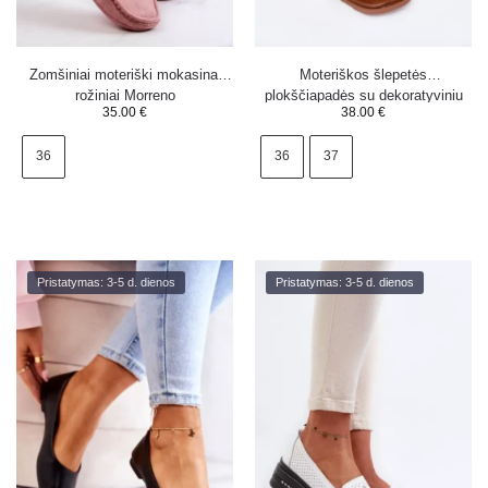
Zomšiniai moteriški mokasinai
Moteriškos šlepetės
rožiniai Morreno
plokščiapadės su dekoratyviniu
35.00
€
38.00
€
surišimu, auksinės Norela
36
36
37
Pristatymas: 3-5 d. dienos
Pristatymas: 3-5 d. dienos