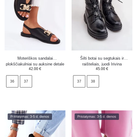
Moteriškos sandalai
Šilti botai su segtukais ir
plokščiakulniai su auksine detale
raišteliais, juodi Irivina
42.00
€
45.00
€
juodi Amelira
36
37
37
38
Pristatymas: 3-5 d. dienos
Pristatymas: 3-5 d. dienos