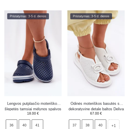
Pristatymas: 3-5 d. dienos
Pristatymas: 3-5 d. dienos
Lengvos putplasčio moteriškos
Odinės moteriškos basutės su
šlepetės tamsiai mėlynos spalvos
dekoratyvine detale baltos Deliva
18.00
€
67.00
€
Ardanica
36
40
41
37
38
40
+1