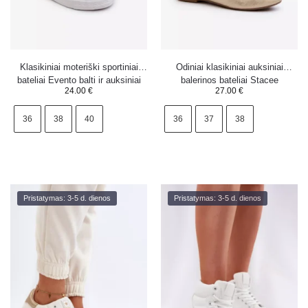
Klasikiniai moteriški sportiniai
Odiniai klasikiniai auksiniai
bateliai Evento balti ir auksiniai
balerinos bateliai Stacee
24.00
€
27.00
€
36
38
40
36
37
38
Pristatymas: 3-5 d. dienos
Pristatymas: 3-5 d. dienos