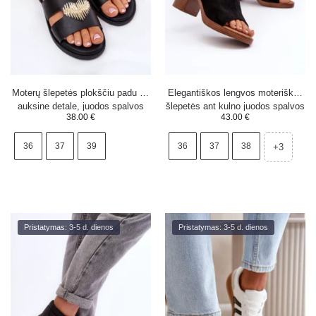
Moterų šlepetės plokščiu padu su
Elegantiškos lengvos moteriškos
auksine detale, juodos spalvos
šlepetės ant kulno juodos spalvos
38.00
€
43.00
€
Karinma
Varnila
36
37
39
36
37
38
+3
Pristatymas: 3-5 d. dienos
Pristatymas: 3-5 d. dienos