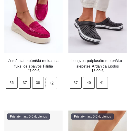
Zomšiniai moteriški mokasinai
Lengvos putplasčio moteriškos
fuksijos spalvos Filidia
šlepetės Ardanica juodos
47.00
€
18.00
€
36
37
38
37
40
41
+2
Pristatymas: 3-5 d. dienos
Pristatymas: 3-5 d. dienos