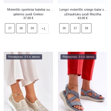
Moteriški sportiniai bateliai su
Lengvi moteriški sniego batai su
gėlėmis juodi Grelesi
užtrauktuku juodi Mezitha
37.00
€
43.00
€
37
38
39
36
37
38
+1
Pristatymas: 3-5 d. dienos
Pristatymas: 3-5 d. dienos