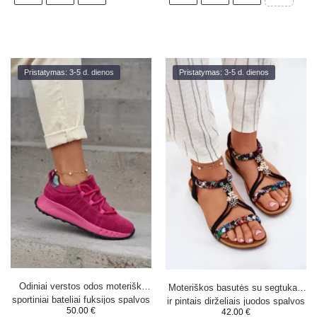
Pristatymas: 3-5 d. dienos
Pristatymas: 3-5 d. dienos
Odiniai verstos odos moteriški
Moteriškos basutės su segtukais
sportiniai bateliai fuksijos spalvos
ir pintais dirželiais juodos spalvos
50.00
€
42.00
€
Bemela
Nusoreth