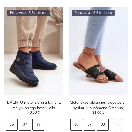
Pristatymas: 3-5 d. dienos
Pristatymas: 3-5 d. dienos
EVENTO moteriški šilti tamsiai
Moteriškos plokščios šlepetės su
mėlyni sniego batai Helis
pynimu ir puošmena Omenna,
40.00
€
34.00
€
juodos spalvos
36
37
39
36
37
38
+2