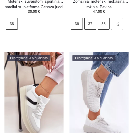
Moteriški suvarstomi sportiniai
Zomšiniai moteriški mokasinai
bateliai su platforma Genova juodi
rožiniai Pevina
30.00
€
47.00
€
38
36
37
38
+2
Pristatymas: 3-5 d. dienos
Pristatymas: 3-5 d. dienos