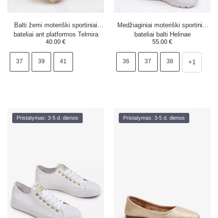
Balti žemi moteriški sportiniai
Medžiaginiai moteriški sportiniai
bateliai ant platformos Telmira
bateliai balti Helinae
40.00
€
55.00
€
37
39
41
36
37
38
+1
Pristatymas: 3-5 d. dienos
Pristatymas: 3-5 d. dienos