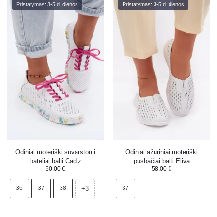
Pristatymas: 3-5 d. dienos
Pristatymas: 3-5 d. dienos
Odiniai moteriški suvarstomi
Odiniai ažūriniai moteriški
bateliai balti Cadiz
pusbačiai balti Eliva
60.00
€
58.00
€
36
37
38
37
+3