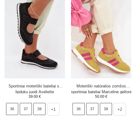
Sportiniai moteriški bateliai su
Moteriški natūralios zomšos
lipduku juodi Aveliette
sportiniai bateliai Marceline geltoni
39.00
€
50.00
€
36
37
38
36
37
38
+1
+2