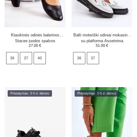
Klasikinės odinės balerinos
Balti moteriški odiniai mokasinai
Stacee juodos spalvos
su platforma Assetnima
27.00
€
51.00
€
36
37
40
36
37
Pristatymas: 3-5 d. dienos
Pristatymas: 3-5 d. dienos