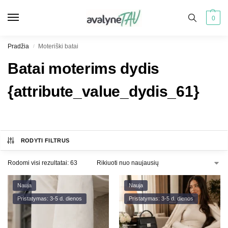
0
Pradžia
Moteriški batai
/
Batai moterims dydis
{attribute_value_dydis_61}
RODYTI FILTRUS
Rodomi visi rezultatai: 63
Nauja
Nauja
Pristatymas: 3-5 d. dienos
Pristatymas: 3-5 d. dienos