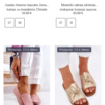
Juodos rišamos basutės žemais
Moteriški odiniai ažūriniai
kulnais su kniedėmis Chrisele
mokasinai šviesiai rausvos
33.00
€
63.00
€
spalvos Lanzarot
37
39
37
38
Pristatymas: 3-5 d. dienos
Pristatymas: 3-5 d. dienos