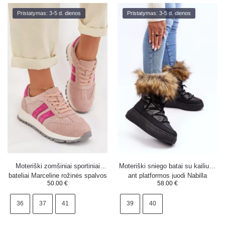
Pristatymas: 3-5 d. dienos
Pristatymas: 3-5 d. dienos
Moteriški zomšiniai sportiniai
Moteriški sniego batai su kailiuku
bateliai Marceline rožinės spalvos
ant platformos juodi Nabilla
50.00
€
58.00
€
36
37
41
39
40