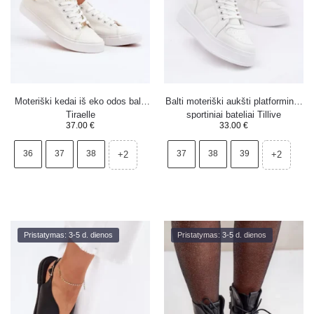
Moteriški kedai iš eko odos balti
Balti moteriški aukšti platforminiai
Tiraelle
sportiniai bateliai Tillive
37.00
€
33.00
€
36
37
38
37
38
39
+2
+2
Pristatymas: 3-5 d. dienos
Pristatymas: 3-5 d. dienos