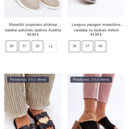
Moteriški įsispiriami ažūriniai
Lengvos patogios moteriškos
bateliai auksinės spalvos Azethia
sandalai su lipukais mėlyni
44.00
€
43.00
€
Ceclea
36
37
38
36
37
40
+1
Pristatymas: 3-5 d. dienos
Pristatymas: 3-5 d. dienos