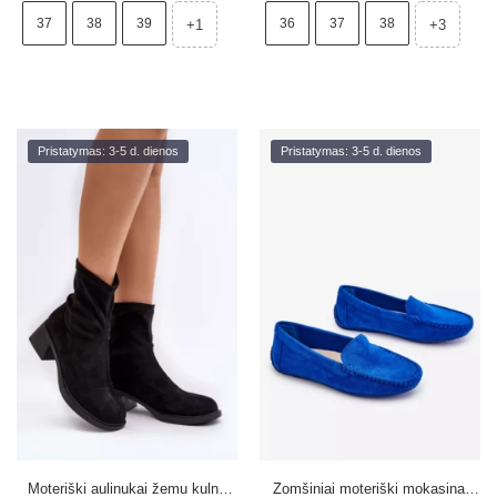
37
38
39
36
37
38
+1
+3
Pristatymas: 3-5 d. dienos
Pristatymas: 3-5 d. dienos
Moteriški aulinukai žemu kulnu
Zomšiniai moteriški mokasinai