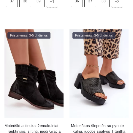
37
38
39
36
37
38
+1
+2
Pristatymas: 3-5 d. dienos
Pristatymas: 3-5 d. dienos
Moteriški aulinukai žemakulniai su
Moteriškos šlepetės su pynute ir
rauktiniais, šiltinti, juodi Gracia
kulnu, juodos spalvos Titantha