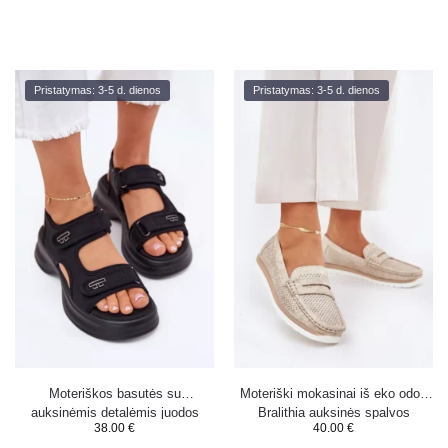
Pristatymas: 3-5 d. dienos
Pristatymas: 3-5 d. dienos
Moteriškos basutės su
Moteriški mokasinai iš eko odos
auksinėmis detalėmis juodos
Bralithia auksinės spalvos
38.00
€
40.00
€
Luvira