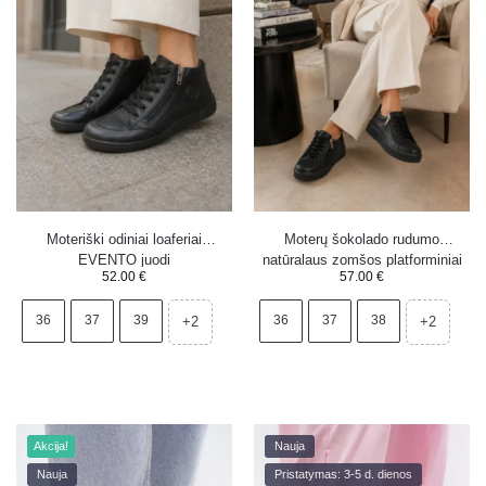
Moteriški odiniai loaferiai
Moterų šokolado rudumo
EVENTO juodi
natūralaus zomšos platforminiai
52.00
€
57.00
€
sportiniai bateliai Corisa
36
37
39
36
37
38
+2
+2
Akcija!
Nauja
Nauja
Pristatymas: 3-5 d. dienos