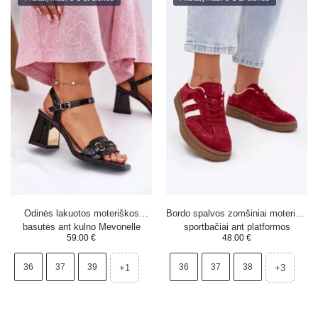
Odinės lakuotos moteriškos
Bordo spalvos zomšiniai moteriški
basutės ant kulno Mevonelle
sportbačiai ant platformos
59.00
€
48.00
€
juodos
Sylviona
36
37
39
36
37
38
+1
+3