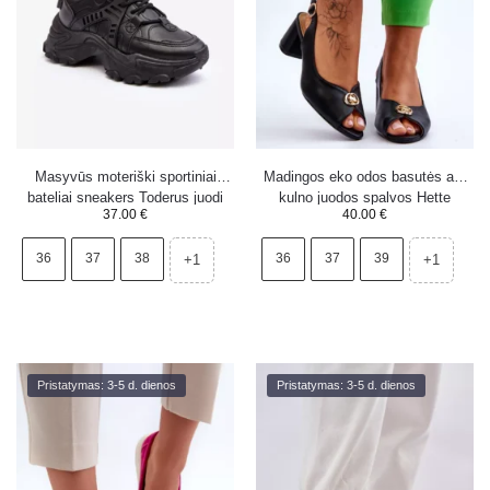
Masyvūs moteriški sportiniai
Madingos eko odos basutės ant
bateliai sneakers Toderus juodi
kulno juodos spalvos Hette
37.00
€
40.00
€
36
37
38
36
37
39
+1
+1
Pristatymas: 3-5 d. dienos
Pristatymas: 3-5 d. dienos