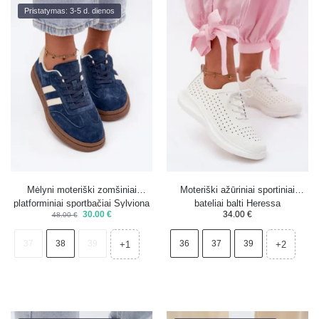
Pristatymas: 3-5 d. dienos
Mėlyni moteriški zomšiniai
Moteriški ažūriniai sportiniai
platforminiai sportbačiai Sylviona
bateliai balti Heressa
30.00
€
34.00
€
48.00
€
– 38 – išpardavimas
37
38
39
36
37
39
+1
+2