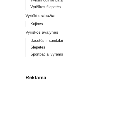
Vyriški odiniai batai
Vyriškos šlepetės
Vyriški drabužiai
Kojinės
Vyriškos avalynės
Basutės ir sandalai
Šlepetės
Sportbačiai vyrams
Reklama