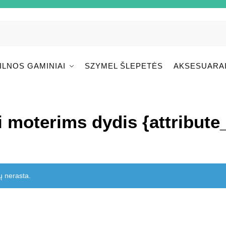
ILNOS GAMINIAI
SZYMEL ŠLEPETĖS
AKSESUARA
i moterims dydis {attribut
ų nerasta.