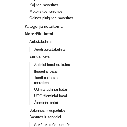
Kojinės moterims
Moteriškos rankinės
Odinės piniginės moterims
Kategorija netaikoma
Moteriški batai
Aukštakulniai
Juodi aukštakulniai
Auliniai batai
Auliniai batai su kulnu
Ilgaauliai batai
Juodi aulinukai
moterims
Odiniai auliniai batai
UGG žieminiai batai
Žieminiai batai
Balerinos ir espadrilės
Basutės ir sandalai
Aukštakulnės basutės