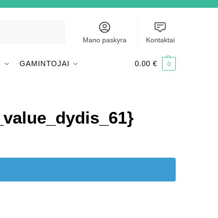
Ieškoti
Mano paskyra
Kontaktai
I
GAMINTOJAI
0.00
€
0
e_value_dydis_61}