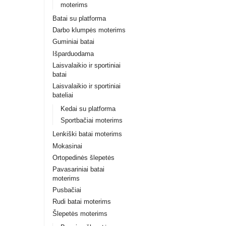
moterims
Batai su platforma
Darbo klumpės moterims
Guminiai batai
Išparduodama
Laisvalaikio ir sportiniai
batai
Laisvalaikio ir sportiniai
bateliai
Kedai su platforma
Sportbačiai moterims
Lenkiški batai moterims
Mokasinai
Ortopedinės šlepetės
Pavasariniai batai
moterims
Pusbačiai
Rudi batai moterims
Šlepetės moterims