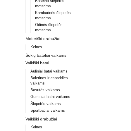
Baseino šlepetės
moterims
Kambarinės šlepetės
moterims
Odinės šlepetės
moterims
Moteriški drabužiai
Kelnės
Šokių bateliai vaikams
Vaikiški batai
Auliniai batai vaikams
Balerinos ir espadrilės
vaikams
Basutės vaikams
Guminiai batai vaikams
Šlepetės vaikams
Sportbačiai vaikams
Vaikiški drabužiai
Kelnės