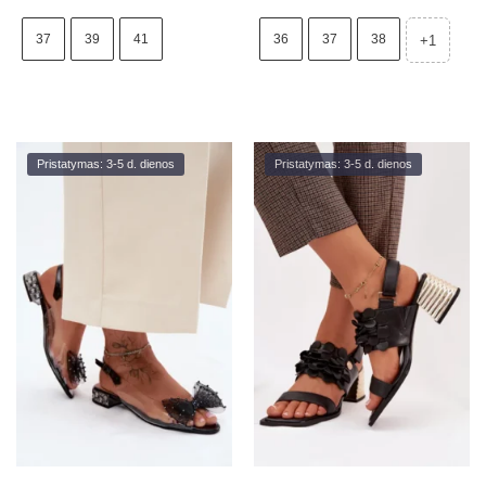
37
39
41
36
37
38
+1
Pristatymas: 3-5 d. dienos
Pristatymas: 3-5 d. dienos