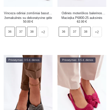
Vinceza odiniai zomšiniai basutės
Odinės moteriškos balerinos
žemakulnės su dekoratyvine gėle
Maciejka P6800-25 auksinės
50.00
€
62.00
€
66951 juodos
36
37
38
36
37
38
+2
+2
Pristatymas: 3-5 d. dienos
Pristatymas: 3-5 d. dienos