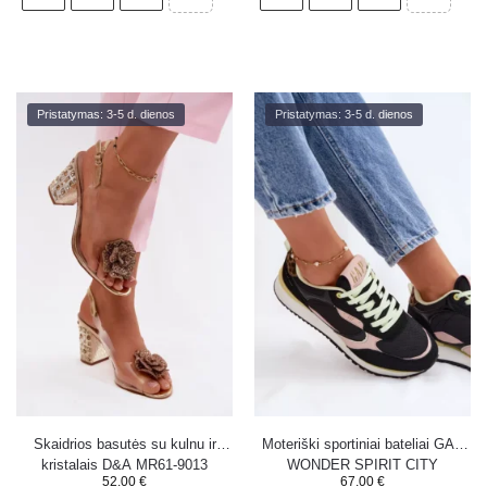
Pristatymas: 3-5 d. dienos
Pristatymas: 3-5 d. dienos
Skaidrios basutės su kulnu ir
Moteriški sportiniai bateliai GAP
kristalais D&A MR61-9013
WONDER SPIRIT CITY
52.00
€
67.00
€
auksinės
GP6135290003 Juodi