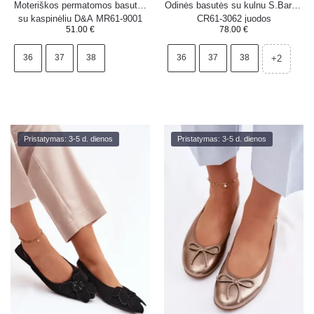
Moteriškos permatomos basutės
Odinės basutės su kulnu S.Barski
su kaspinėliu D&A MR61-9001
CR61-3062 juodos
51.00
€
78.00
€
juodos
36
37
38
36
37
38
+2
Pristatymas: 3-5 d. dienos
Pristatymas: 3-5 d. dienos