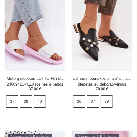
Moterų šlepetės LOTTO FLYDE
Odinės moteriškos „mule“ stiliaus
2400941U-4110 rožinės ir baltos
šlepetės su dekoratyviniais
37.00
€
78.00
€
spalvos
dirželiais S.Barski juodos
37
38
40
36
37
39
Pristatymas: 3-5 d. dienos
Pristatymas: 3-5 d. dienos