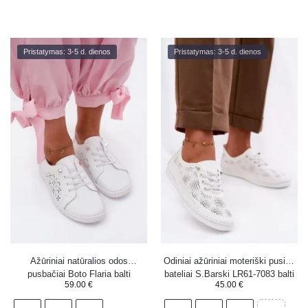
Pristatymas: 3-5 d. dienos
Pristatymas: 3-5 d. dienos
Ažūriniai natūralios odos
Odiniai ažūriniai moteriški pusiau
pusbačiai Boto Flaria balti
bateliai S.Barski LR61-7083 balti
59.00
€
45.00
€