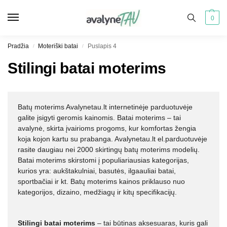
0
Pradžia
Moteriški batai
Puslapis 4
/
/
Stilingi batai moterims
Batų moterims Avalynetau.lt internetinėje parduotuvėje
galite įsigyti geromis kainomis. Batai moterims – tai
avalynė, skirta įvairioms progoms, kur komfortas žengia
koja kojon kartu su prabanga. Avalynetau.lt el.parduotuvėje
rasite daugiau nei 2000 skirtingų batų moterims modelių.
Batai moterims skirstomi į populiariausias kategorijas,
kurios yra: aukštakulniai, basutės, ilgaauliai batai,
sportbačiai ir kt. Batų moterims kainos priklauso nuo
kategorijos, dizaino, medžiagų ir kitų specifikacijų.
Stilingi batai moterims
– tai būtinas aksesuaras, kuris gali