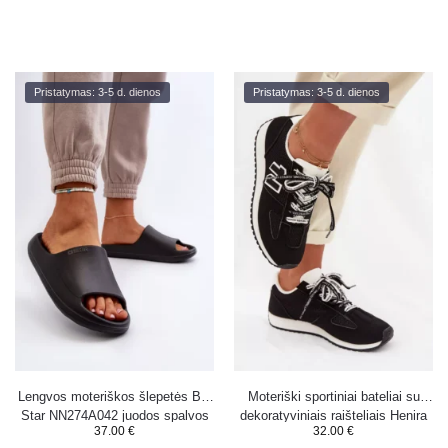
Pristatymas: 3-5 d. dienos
Pristatymas: 3-5 d. dienos
Lengvos moteriškos šlepetės Big
Moteriški sportiniai bateliai su
Star NN274A042 juodos spalvos
dekoratyviniais raišteliais Henira
37.00
€
32.00
€
juodi