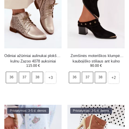
Odiniai ažūriniai aulinukai plokščiu
Zomšinės moteriškos klumpės
kulnu Zazoo 4078 auksiniai
kaubojiško stiliaus ant kulno
115.00
€
90.00
€
S.Barski CR61-3059 juodos
36
37
38
36
37
38
+3
+2
Pristatymas: 3-5 d. dienos
Pristatymas: 3-5 d. dienos