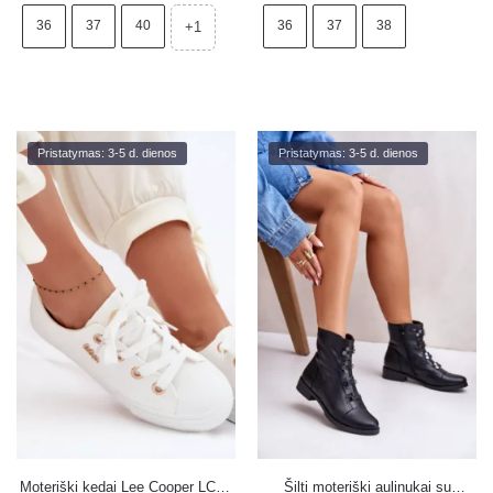
36
37
40
36
37
38
+1
Pristatymas: 3-5 d. dienos
Pristatymas: 3-5 d. dienos
Moteriški kedai Lee Cooper LCW-
Šilti moteriški aulinukai su