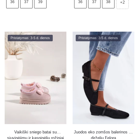
36
37
39
36
37
38
+2
Pristatymas: 3-5 d. dienos
Pristatymas: 3-5 d. dienos
Vaikiški sniego batai su
Juodos eko zomšos balerinos su
siuvinėjimu ir kaspinėliu rožiniai
dirželiu Felora