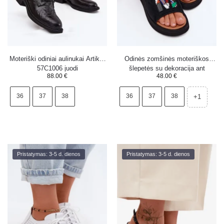
Moteriški odiniai aulinukai Artiker
Odinės zomšinės moteriškos
57C1006 juodi
šlepetės su dekoracija ant
88.00
€
48.00
€
platformos Vinceza 66942 juodos
36
37
38
36
37
38
+1
Pristatymas: 3-5 d. dienos
Pristatymas: 3-5 d. dienos