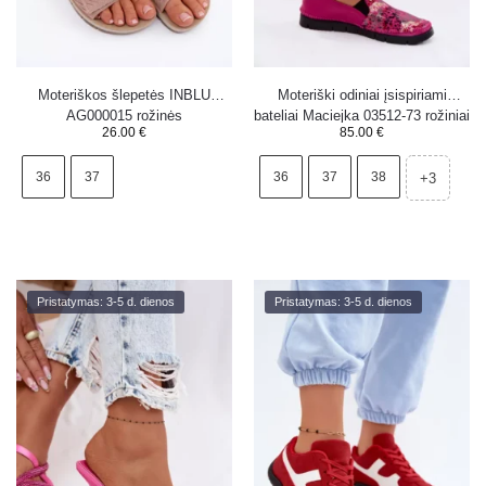
Moteriškos šlepetės INBLU
Moteriški odiniai įsispiriami
AG000015 rožinės
bateliai Maciejka 03512-73 rožiniai
26.00
€
85.00
€
36
37
36
37
38
+3
Pristatymas: 3-5 d. dienos
Pristatymas: 3-5 d. dienos