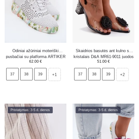
Odiniai ažūriniai moteriški
Skaidrios basutės ant kulno su
pusbačiai su platforma ARTIKER
kristalais D&A MR61-9011 juodos
62.00
€
51.00
€
54C1604 balti
37
38
39
37
38
39
+1
+2
Pristatymas: 3-5 d. dienos
Pristatymas: 3-5 d. dienos