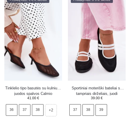
Tinklelio tipo basutės su kulniuku
Sportiniai moteriški bateliai su
juodos spalvos Calmio
tampriais dirželiais, juodi
41.00
€
39.00
€
Donatella
36
37
38
37
38
39
+2