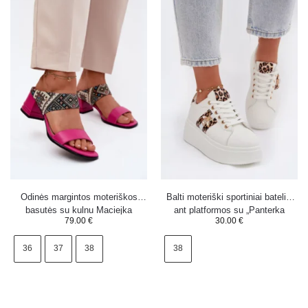
Odinės margintos moteriškos
Balti moteriški sportiniai bateliai
basutės su kulnu Maciejka
ant platformos su „Panterka
79.00
€
30.00
€
K7522-15 fuksijos spalvos
Palvessa“ segtuku
36
37
38
38