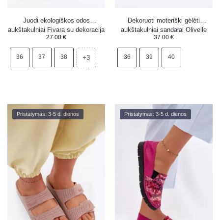
Juodi ekologiškos odos
Dekoruoti moteriški gėlėti
aukštakulniai Fivara su dekoracija
aukštakulniai sandałai Olivelle
27.00
€
37.00
€
mėlyni
36
37
38
36
39
40
+3
Pristatymas: 3-5 d. dienos
Pristatymas: 3-5 d. dienos