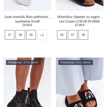
Juodi moteriški Boto platforminiai
Moteriškos šlepetės su sagtimis
sportbačiai Amalfi
Lee Cooper LCW-26-35-4450L
25.00
€
37.00
€
juodos
37
38
39
36
37
38
+1
Pristatymas: 3-5 d. dienos
Pristatymas: 3-5 d. dienos