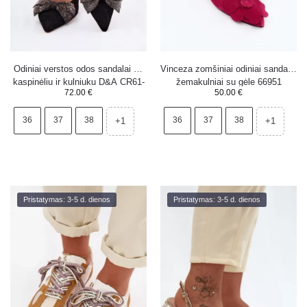
Odiniai verstos odos sandalai su
Vinceza zomšiniai odiniai sandalai
kaspinėliu ir kulniuku D&A CR61-
žemakulniai su gėle 66951
72.00
€
50.00
€
3130 juodi
Fuchsia
36
37
38
36
37
38
+1
+1
Pristatymas: 3-5 d. dienos
Pristatymas: 3-5 d. dienos