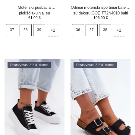
Moteriški pusbačiai
Odiniai moteriški sportiniai bateliai
plokščiakulniai su
su dekoru GOE TT2N4010 balti
61.00
€
106.00
€
dekoratyvinėmis gėlėmis juodi
Tavillette
37
38
39
36
37
38
+2
+2
Pristatymas: 3-5 d. dienos
Pristatymas: 3-5 d. dienos