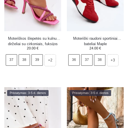
Moteriškos šlepetės su kulnu,
Moteriški raudoni sportiniai
dirželiai su cirkoniais, fuksijos
bateliai Maple
20.00
€
24.00
€
spalvos Karima
37
38
39
36
37
38
+2
+3
Pristatymas: 3-5 d. dienos
Pristatymas: 3-5 d. dienos