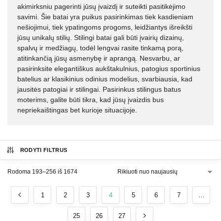
akimirksniu pagerinti jūsų įvaizdį ir suteikti pasitikėjimo
savimi. Šie batai yra puikus pasirinkimas tiek kasdieniam
nešiojimui, tiek ypatingoms progoms, leidžiantys išreikšti
jūsų unikalų stilių. Stilingi batai gali būti įvairių dizainų,
spalvų ir medžiagų, todėl lengvai rasite tinkamą porą,
atitinkančią jūsų asmenybę ir aprangą. Nesvarbu, ar
pasirinksite elegantiškus aukštakulnius, patogius sportinius
batelius ar klasikinius odinius modelius, svarbiausia, kad
jausitės patogiai ir stilingai. Pasirinkus stilingus batus
moterims, galite būti tikra, kad jūsų įvaizdis bus
nepriekaištingas bet kurioje situacijoje.
RODYTI FILTRUS
Rodoma 193–256 iš 1674
1
2
3
4
5
6
7
…
25
26
27