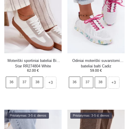
Moteriški sportiniai bateliai Big
Odiniai moteriški suvarstomi
Star RR274804 White
bateliai balti Cadiz
62.00
€
59.00
€
36
37
38
36
37
38
+3
+3
Pristatymas: 3-5 d. dienos
Pristatymas: 3-5 d. dienos