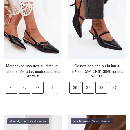
Moteriškos basutės su dirželiais
Odinės basutės su kulnu ir
iš dirbtinės odos juodos spalvos
dirželiu D&A CR61-3046 juodos
45.50
€
67.00
€
Glamira
spalvos
36
37
38
36
37
38
+1
+2
Pristatymas: 3-5 d. dienos
Pristatymas: 3-5 d. dienos