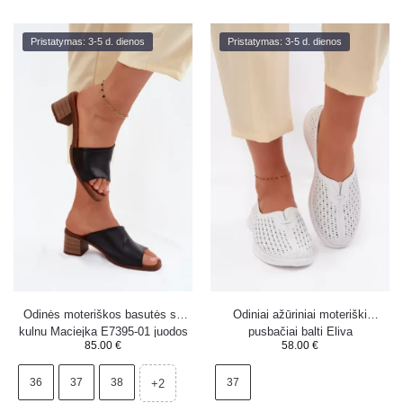
Pristatymas: 3-5 d. dienos
Pristatymas: 3-5 d. dienos
Odinės moteriškos basutės su
Odiniai ažūriniai moteriški
kulnu Maciejka E7395-01 juodos
pusbačiai balti Eliva
85.00
€
58.00
€
36
37
38
37
+2