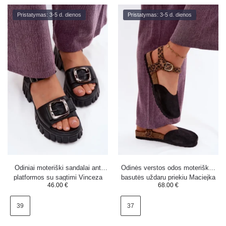
Pristatymas: 3-5 d. dienos
Pristatymas: 3-5 d. dienos
Odiniai moteriški sandalai ant
Odinės verstos odos moteriškos
platformos su sagtimi Vinceza
basutės uždaru priekiu Maciejka
46.00
€
68.00
€
79611 juodi
H7365-01 juodos
39
37