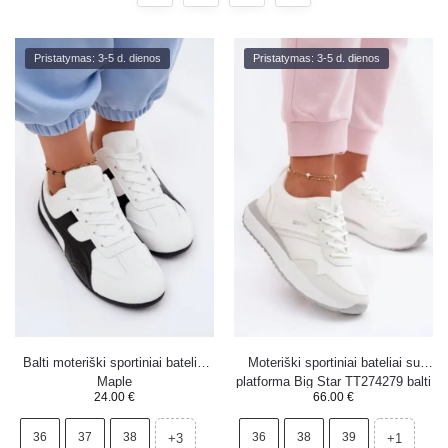
Pristatymas: 3-5 d. dienos
Pristatymas: 3-5 d. dienos
Balti moteriški sportiniai bateliai
Moteriški sportiniai bateliai su
Maple
platforma Big Star TT274279 balti
24.00
€
66.00
€
36
37
38
36
38
39
+3
+1