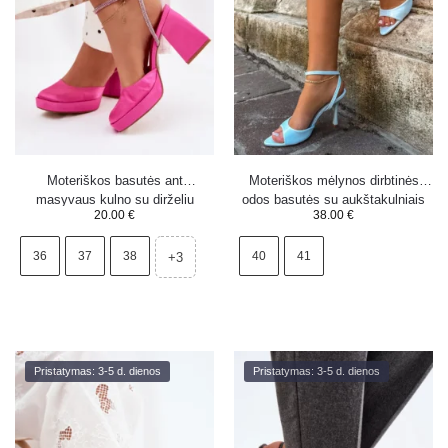
Moteriškos basutės ant
Moteriškos mėlynos dirbtinės
masyvaus kulno su dirželiu
odos basutės su aukštakulniais
20.00
€
38.00
€
fuksijos spalvos Seraphina
Palmer
36
37
38
40
41
+3
Pristatymas: 3-5 d. dienos
Pristatymas: 3-5 d. dienos