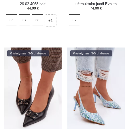
26-02-4068 balti
užtrauktuku juodi Evalith
44.00
€
74.00
€
36
37
38
37
+1
Pristatymas: 3-5 d. dienos
Pristatymas: 3-5 d. dienos