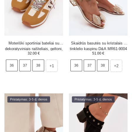
Moteriški sportiniai bateliai su
Skaidrūs basutės su kristalais ir
dekoratyviniais raišteliais, geltoni,
tinklelio kaspinu D&A MR61-9004
32.00
€
51.00
€
Henira
Gold
36
37
38
36
37
38
+1
+2
Pristatymas: 3-5 d. dienos
Pristatymas: 3-5 d. dienos