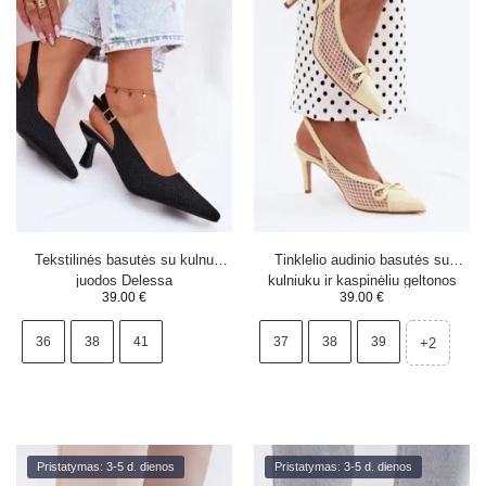
Tekstilinės basutės su kulnu
Tinklelio audinio basutės su
juodos Delessa
kulniuku ir kaspinėliu geltonos
39.00
€
39.00
€
spalvos Moona
36
38
41
37
38
39
+2
Pristatymas: 3-5 d. dienos
Pristatymas: 3-5 d. dienos