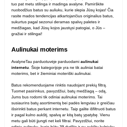
tuo pat metu stilinga ir madinga avalyne. Pamirškite
nuobodžius batus su auliuku, kurie slepia Jūsų kojas! Čia
rasite mados tendencijas atkartojančius originalius batus,
sukurtus pagal sezonui deramas spalvų paletes ir
medžiagas, kad Jūsų kojos jaustųsi patogiai, o Jūs –
gražiai ir stilingai!
Aulinukai moterims
AvalyneTau parduotuvėje parduodami
aulinukai
internetu
. Šioje kategorijoje yra ne tik auliniai batai
moterims, bet ir žieminiai moteriški aulinukai.
Batus rekomenduojame rinktis naudojant prekių filtrą.
Tuomet pasirinkus, pavyzdžiui, batų medžiagą – odą,
Jums bus rodomi tik odiniai aulinukai moterims. Tai
susiaurins batų asortimentą bei padės lengviau ir greičiau
išsirinkti batus perkant internetu. Taip galite išfiltruoti batus
ir pagal kulno aukštį, spalvą ar kitą batų ypatybę. Vienu
metu gali būti įjungti net keli filtrai. Pavyzdžiui, norite
odinių aulinukų, kurie būtų 39 dydžio ir su aukštu kulniuku.