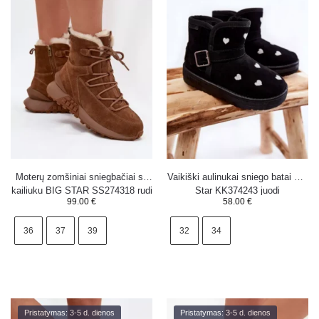
Moterų zomšiniai sniegbačiai su
Vaikiški aulinukai sniego batai Big
kailiuku BIG STAR SS274318 rudi
Star KK374243 juodi
99.00
€
58.00
€
36
37
39
32
34
Pristatymas: 3-5 d. dienos
Pristatymas: 3-5 d. dienos