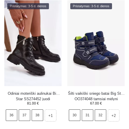
Pristatymas: 3-5 d. dienos
Pristatymas: 3-5 d. dienos
Odiniai moteriški aulinukai Big
Šilti vaikiški sniego batai Big Star
Star SS274452 juodi
OO374048 tamsiai mėlyni
81.00
€
67.00
€
36
37
38
30
31
32
+1
+2