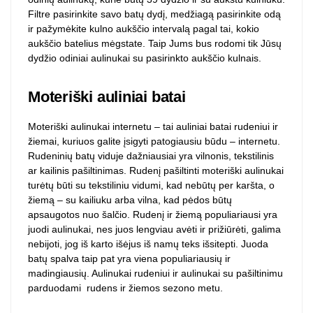
Filtre pasirinkite savo batų dydį, medžiagą pasirinkite odą
ir pažymėkite kulno aukščio intervalą pagal tai, kokio
aukščio batelius mėgstate. Taip Jums bus rodomi tik Jūsų
dydžio odiniai aulinukai su pasirinkto aukščio kulnais.
Moteriški auliniai batai
Moteriški aulinukai internetu – tai auliniai batai rudeniui ir
žiemai, kuriuos galite įsigyti patogiausiu būdu – internetu.
Rudeninių batų viduje dažniausiai yra vilnonis, tekstilinis
ar kailinis pašiltinimas. Rudenį pašiltinti moteriški aulinukai
turėtų būti su tekstiliniu vidumi, kad nebūtų per karšta, o
žiemą – su kailiuku arba vilna, kad pėdos būtų
apsaugotos nuo šalčio. Rudenį ir žiemą populiariausi yra
juodi aulinukai, nes juos lengviau avėti ir prižiūrėti, galima
nebijoti, jog iš karto išėjus iš namų teks išsitepti. Juoda
batų spalva taip pat yra viena populiariausių ir
madingiausių. Aulinukai rudeniui ir aulinukai su pašiltinimu
parduodami rudens ir žiemos sezono metu.