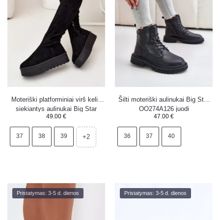
Moteriški platforminiai virš kelių
Šilti moteriški aulinukai Big Star
siekiantys aulinukai Big Star
OO274A126 juodi
49.00
€
47.00
€
SS274264 juodi
37
38
39
36
37
40
+2
Pristatymas: 3-5 d. dienos
Pristatymas: 3-5 d. dienos