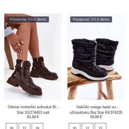
Pristatymas: 3-5 d. dienos
Pristatymas: 3-5 d. dienos
Odiniai moteriški aulinukai Big
Vaikiški sniego batai su
Star SS274453 rudi
užtrauktuku Big Star KK374235
81.00
€
59.00
€
juodi
36
37
38
30
31
32