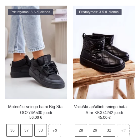
Pristatymas: 3-5 d. dienos
Pristatymas: 3-5 d. dienos
Moteriški sniego batai Big Star
Vaikiški apšiltinti sniego batai Big
OO274A530 juodi
Star KK374242 juodi
56.00
€
45.00
€
36
37
38
28
29
32
+3
+2