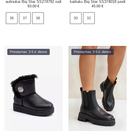
aulinukai Big Star SS274792 rudi
kailiuku Big Star SS374018 juodi
93.00
€
45.00
€
36
37
38
30
32
Pristatymas: 3-5 d. dienos
Pristatymas: 3-5 d. dienos