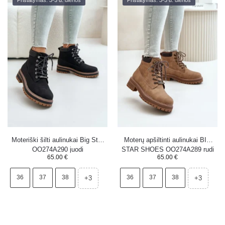
Pristatymas: 3-5 d. dienos
Pristatymas: 3-5 d. dienos
Moteriški šilti aulinukai Big Star
Moterų apšiltinti aulinukai BIG
OO274A290 juodi
STAR SHOES OO274A289 rudi
65.00
€
65.00
€
36
37
38
36
37
38
+3
+3