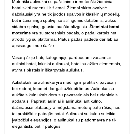
Moteriški aulinukai su pašiltinimu ir moteriški žieminiai
batai skirti rudeniui ir žiemai. Žiemai skirta avalynė
dažniausiai yra ne tik juodos spalvos ir klasikinių modelių,
bet ir žaismingų spalvų, su stilingomis detalėmis, aukso ir
sidabro spalvų, gausiai puošta blizgesiu.
Žieminiai batai
moterims
yra su storesniais padais, o padai kartais net
atrodo lyg su platforma. Platus padas padeda dar labiau
apsisaugoti nuo šalčio.
Vasarą šioje batų kategorijoje parduodami vasariniai
auliniai batai, lakiniai aulinukai, batai su ažūro elementais,
atvirais pirštais ir iškarpytais auliukais.
Aukštakulniai aulinukai yra madingi ir praktiški pavasarį
bei rudenį, kuomet dar gali užklupti lietus. Aulinukai su
aukštais kulniukais dera su pavasariniais bei rudeniniais
apdarais. Paprasti auliniai ir aulinukai ant kulno,
dažniausiai plataus,yra mėgstama moterų batų rūšis, nes
tai praktiški ir patogūs batai. Aulinukai su kulnu suteikia
įvaizdžiui elegancijos, o aulinukai su platformayra ne tik
elegantiški, bet ir patogūs