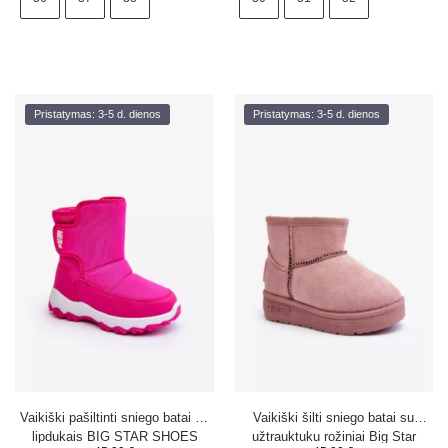
Pristatymas: 3-5 d. dienos
Pristatymas: 3-5 d. dienos
Vaikiški pašiltinti sniego batai su
Vaikiški šilti sniego batai su
lipdukais BIG STAR SHOES
užtrauktuku rožiniai Big Star