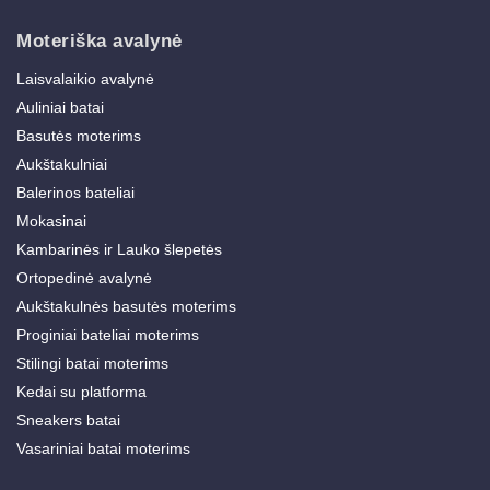
Moteriška avalynė
Laisvalaikio avalynė
Auliniai batai
Basutės moterims
Aukštakulniai
Balerinos bateliai
Mokasinai
Kambarinės ir Lauko šlepetės
Ortopedinė avalynė
Aukštakulnės basutės moterims
Proginiai bateliai moterims
Stilingi batai moterims
Kedai su platforma
Sneakers batai
Vasariniai batai moterims