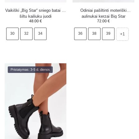
Vaikiški „Big Star“ sniego batai su
Odiniai pašiltinti moteriški
šiltu kailiuku juodi
aulinukai kerzai Big Star
48.00
€
72.00
€
OO274A386 juodi
30
32
34
36
38
39
+1
Pristatymas: 3-5 d. dienos