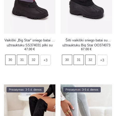
Vaikiški „Big Star“ sniego batai su
Šilti vaikiški sniego batai su
užtrauktuku SS374031 pilki su
užtrauktuku Big Star OO374073
47.00
€
67.00
€
juodu
juodi
30
31
32
30
31
32
+3
+3
Pristatymas: 3-5 d. dienos
Pristatymas: 3-5 d. dienos