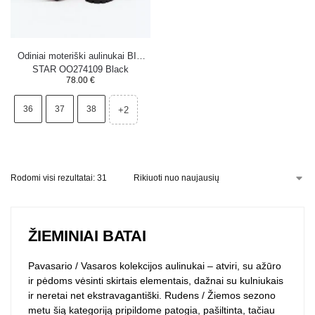
Odiniai moteriški aulinukai BIG
STAR OO274109 Black
78.00
€
36
37
38
+2
Rodomi visi rezultatai: 31
ŽIEMINIAI BATAI
Pavasario / Vasaros kolekcijos aulinukai – atviri, su ažūro
ir pėdoms vėsinti skirtais elementais, dažnai su kulniukais
ir neretai net ekstravagantiški. Rudens / Žiemos sezono
metu šią kategoriją pripildome patogia, pašiltinta, tačiau