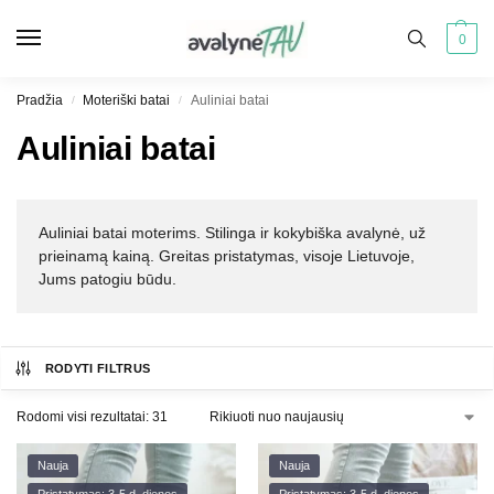
0
Pradžia
Moteriški batai
Auliniai batai
/
/
Auliniai batai
Auliniai batai moterims. Stilinga ir kokybiška avalynė, už
prieinamą kainą. Greitas pristatymas, visoje Lietuvoje,
Jums patogiu būdu.
RODYTI FILTRUS
Rodomi visi rezultatai: 31
Nauja
Nauja