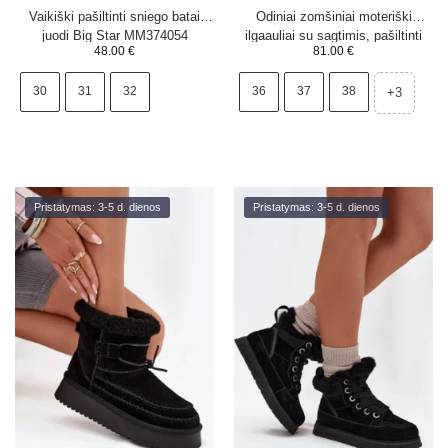
Vaikiški pašiltinti sniego batai
Odiniai zomšiniai moteriški
juodi Big Star MM374054
ilgaauliai su sagtimis, pašiltinti
48.00
€
81.00
€
Big Star OO274A182, smėlio
spalvos
30
31
32
36
37
38
+3
Pristatymas: 3-5 d. dienos
Pristatymas: 3-5 d. dienos