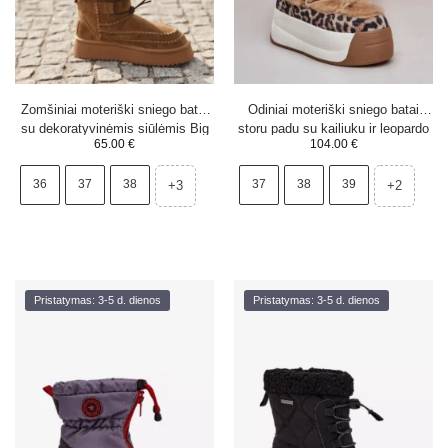
Zomšiniai moteriški sniego batai
Odiniai moteriški sniego batai
su dekoratyvinėmis siūlėmis Big
storu padu su kailiuku ir leopardo
65.00
€
104.00
€
Star SS274373 Camel
raštu Big Star OO274A207 rudi
36
37
38
37
38
39
+3
+2
Pristatymas: 3-5 d. dienos
Pristatymas: 3-5 d. dienos