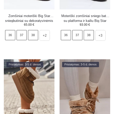
Zomšiniai moteriški Big Star
Moteriški zomšiniai sniego batai
sniegbutiniai su dekoratyvinėmis
su platforma ir kailiu Big Star
65.00
€
93.00
€
siūlėmis SS274372 juodi
SS274369 juodi
36
37
38
36
37
38
+2
+3
Pristatymas: 3-5 d. dienos
Pristatymas: 3-5 d. dienos