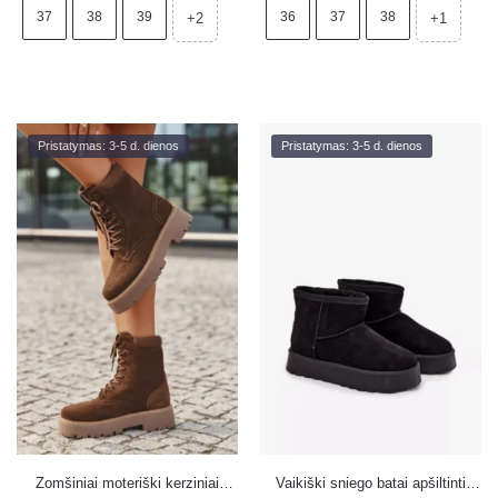
37
38
39
36
37
38
+2
+1
Pristatymas: 3-5 d. dienos
Pristatymas: 3-5 d. dienos
Zomšiniai moteriški kerziniai
Vaikiški sniego batai apšiltinti