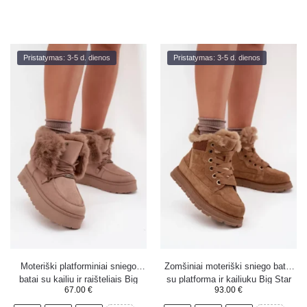
Pristatymas: 3-5 d. dienos
Pristatymas: 3-5 d. dienos
Moteriški platforminiai sniego
Zomšiniai moteriški sniego batai
batai su kailiu ir raišteliais Big
su platforma ir kailiuku Big Star
67.00
€
93.00
€
Star SS274114 smėlio spalvos
SS274370 rudi