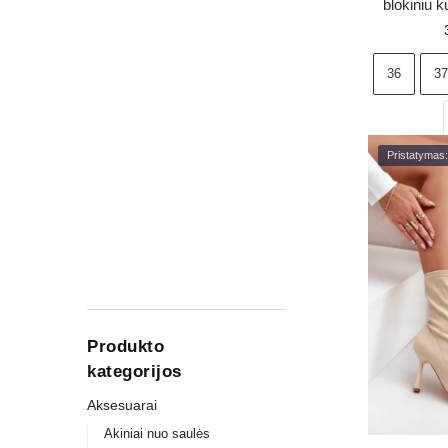
blokiniu k
juo
36
37
Pristatymas:
Produkto
kategorijos
Aksesuarai
Akiniai nuo saulės