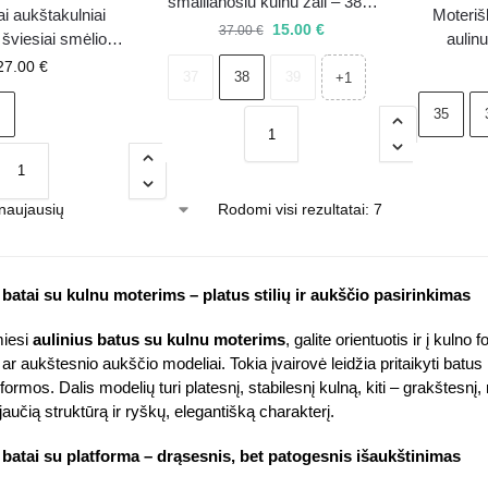
smailianosiu kulnu žali – 38 –
iai aukštakulniai
Moteriš
išpardavimas
15.00
€
37.00
€
 šviesiai smėlio
aulin
vos Amune
aukštak
27.00
€
37
38
39
+1
35
Rodomi visi rezultatai: 7
 batai su kulnu moterims – platus stilių ir aukščio pasirinkimas
iesi
aulinius batus su kulnu moterims
, galite orientuotis ir į kulno
 ar aukštesnio aukščio modeliai. Tokia įvairovė leidžia pritaikyti batus 
formos. Dalis modelių turi platesnį, stabilesnį kulną, kiti – grakštesnį, 
 jaučią struktūrą ir ryškų, elegantišką charakterį.
i batai su platforma – drąsesnis, bet patogesnis išaukštinimas