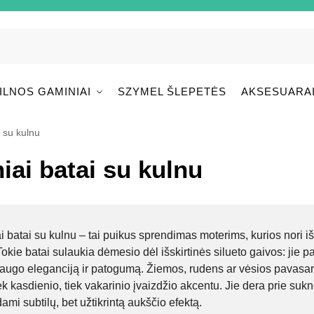
ILNOS GAMINIAI
SZYMEL ŠLEPETĖS
AKSESUARA
i su kulnu
niai batai su kulnu
i batai su kulnu – tai puikus sprendimas moterims, kurios nori išla
 Tokie batai sulaukia dėmesio dėl išskirtinės silueto gaivos: jie p
augo eleganciją ir patogumą. Žiemos, rudens ar vėsios pavasa
iek kasdienio, tiek vakarinio įvaizdžio akcentu. Jie dera prie suk
ami subtilų, bet užtikrintą aukščio efektą.