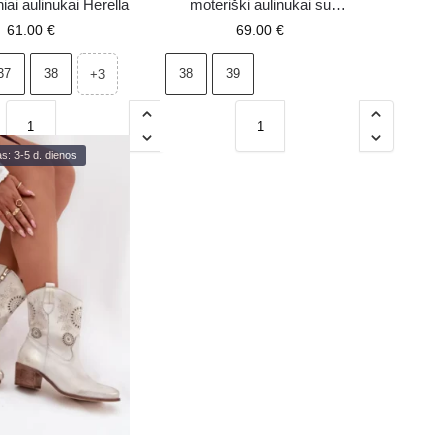
iai aulinukai Herella
moteriški aulinukai su
aukštakulniais, juodi
61.00
€
69.00
€
37
38
38
39
+3
s: 3-5 d. dienos