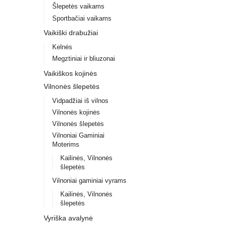
Šlepetės vaikams
Sportbačiai vaikams
Vaikiški drabužiai
Kelnės
Megztiniai ir bliuzonai
Vaikiškos kojinės
Vilnonės šlepetės
Vidpadžiai iš vilnos
Vilnonės kojinės
Vilnonės šlepetės
Vilnoniai Gaminiai
Moterims
Kailinės, Vilnonės
šlepetės
Vilnoniai gaminiai vyrams
Kailinės, Vilnonės
šlepetės
Vyriška avalynė