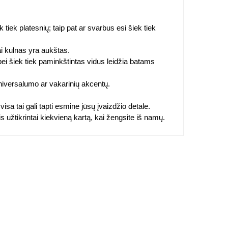
ek tiek platesnių; taip pat ar svarbus esi šiek tiek
i kulnas yra aukštas.
ei šiek tiek paminkštintas vidus leidžia batams
niversalumo ar vakarinių akcentų.
 visa tai gali tapti esmine jūsų įvaizdžio detale.
stis užtikrintai kiekvieną kartą, kai žengsite iš namų.