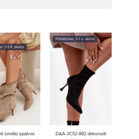
Pristatymas: 3-5 d. dienos
s: 3-5 d. dienos
ti smėlio spalvos
D&A JC52-882 dekoruoti