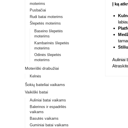
moterims
Į ką atk
Pusbačiai
Kuln
Rudi batai moterims
labia
Šlepetės moterims
Plat
Baseino šlepetės
Medž
moterims
tarna
Kambarinės šlepetės
Stili
moterims
Odinės šlepetės
Auliniai 
moterims
Atraskite
Moteriški drabužiai
Kelnės
Šokių bateliai vaikams
Vaikiški batai
Auliniai batai vaikams
Balerinos ir espadrilės
vaikams
Basutės vaikams
Guminiai batai vaikams