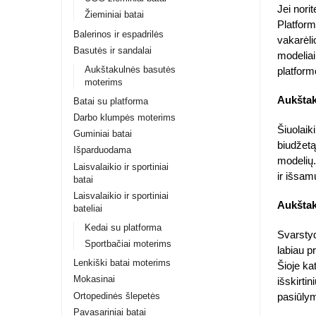
Jei nori
Žieminiai batai
Platform
Balerinos ir espadrilės
vakarėli
Basutės ir sandalai
modeliai
Aukštakulnės basutės
platform
moterims
Aukštak
Batai su platforma
Darbo klumpės moterims
Šiuolai
Guminiai batai
biudžetą
Išparduodama
modelių.
Laisvalaikio ir sportiniai
ir išsam
batai
Laisvalaikio ir sportiniai
Aukštak
bateliai
Kedai su platforma
Svarst
Sportbačiai moterims
labiau p
Lenkiški batai moterims
Šioje kat
Mokasinai
išskirti
Ortopedinės šlepetės
pasiūlym
Pavasariniai batai