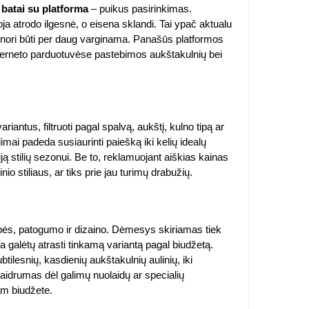
i batai su platforma
– puikus pasirinkimas.
koja atrodo ilgesnė, o eisena sklandi. Tai ypač aktualu
 nenori būti per daug varginama. Panašūs platformos
nterneto parduotuvėse pastebimos aukštakulnių bei
variantus, filtruoti pagal spalvą, aukštį, kulno tipą ar
dimai padeda susiaurinti paiešką iki kelių idealų
ują stilių sezonui. Be to, reklamuojant aiškias kainas
o stiliaus, ar tiks prie jau turimų drabužių.
bės, patogumo ir dizaino. Dėmesys skiriamas tiek
galėtų atrasti tinkamą variantą pagal biudžetą.
btilesnių, kasdienių aukštakulnių aulinių, iki
kaidrumas dėl galimų nuolaidų ar specialių
iam biudžete.