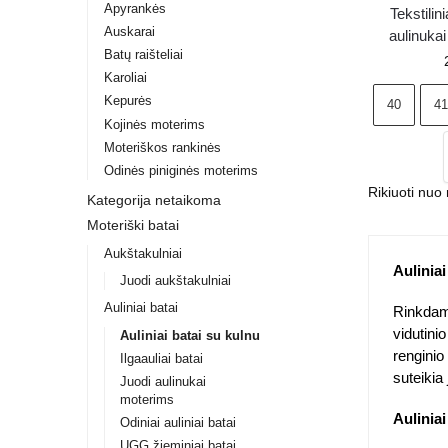
Apyrankės
Tekstilin
Auskarai
aulinukai
Batų raišteliai
spal
Karoliai
Kepurės
40
41
Kojinės moterims
Moteriškos rankinės
Odinės piniginės moterims
Kategorija netaikoma
Moteriški batai
Aukštakulniai
Auliniai
Juodi aukštakulniai
Auliniai batai
Rinkdam
vidutinio
Auliniai batai su kulnu
renginio 
Ilgaauliai batai
suteikia
Juodi aulinukai
moterims
Aulinia
Odiniai auliniai batai
UGG žieminiai batai