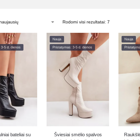
Rodomi visi rezultatai: 7
Nauja
Nauja
 3-5 d. dienos
Pristatymas: 3-5 d. dienos
Pristatyma
niai bateliai su
Šviesiai smėlio spalvos
Raukšlė