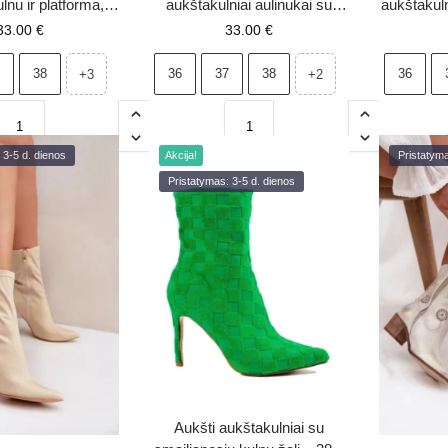
ulnu ir platforma,
aukštakulniai aulinukai su
aukštakuln
di, Tennira
platforma Tennira
33.00
€
33.00
€
38
36
37
38
36
+3
+2
 3-5 d. dienos
Akcija!
Pristatyma
Pristatymas: 3-5 d. dienos
Aukšti aukštakulniai su