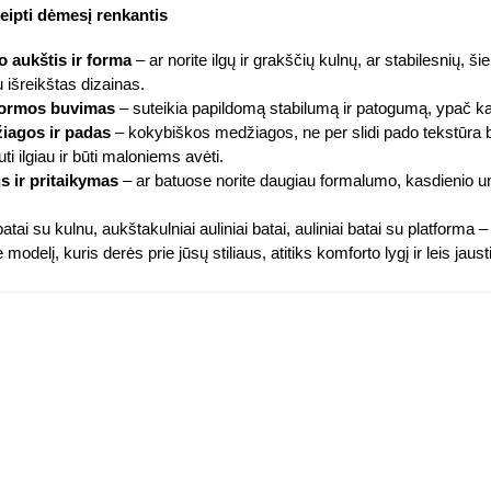
reipti dėmesį renkantis
o aukštis ir forma
– ar norite ilgų ir grakščių kulnų, ar stabilesnių, ši
u išreikštas dizainas.
formos buvimas
– suteikia papildomą stabilumą ir patogumą, ypač ka
iagos ir padas
– kokybiškos medžiagos, ne per slidi pado tekstūra b
uti ilgiau ir būti maloniems avėti.
us ir pritaikymas
– ar batuose norite daugiau formalumo, kasdienio u
batai su kulnu, aukštakulniai auliniai batai, auliniai batai su platforma –
 modelį, kuris derės prie jūsų stiliaus, atitiks komforto lygį ir leis jau