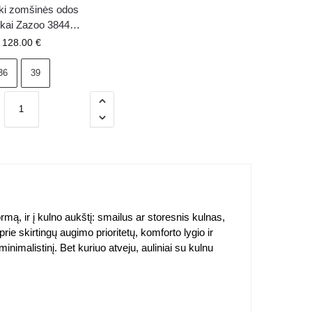
ki zomšinės odos
ukai Zazoo 3844
ulniai perforuoti
128.00
€
auksiniai
36
39
 formą, ir į kulno aukštį: smailus ar storesnis kulnas,
prie skirtingų augimo prioritetų, komforto lygio ir
minimalistinį. Bet kuriuo atveju, auliniai su kulnu