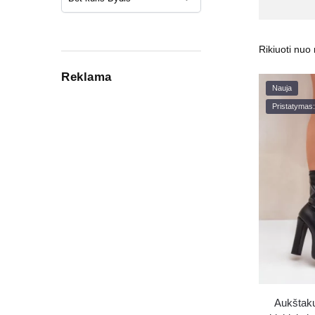
Reklama
Nauja
Pristatymas:
Aukštakul