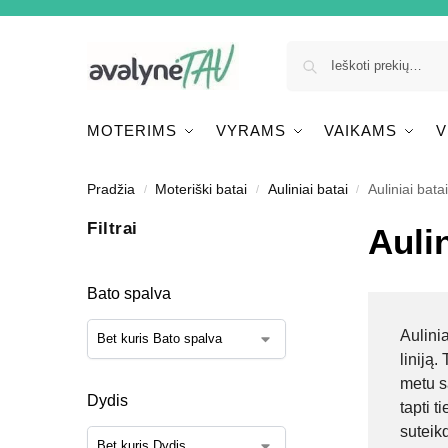
MOTERIMS
VYRAMS
VAIKAMS
V
Pradžia
Moteriški batai
Auliniai batai
Auliniai bata
/
/
/
Filtrai
Auli
Bato spalva
Aulinia
liniją.
metu s
Dydis
tapti t
suteikd