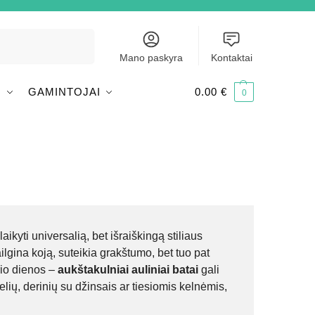
Ieškoti
Mano paskyra
Kontaktai
I
GAMINTOJAI
0.00
€
0
ikyti universalią, bet išraiškingą stiliaus
ailgina koją, suteikia grakštumo, bet tuo pat
rio dienos –
aukštakulniai auliniai batai
gali
nelių, derinių su džinsais ar tiesiomis kelnėmis,