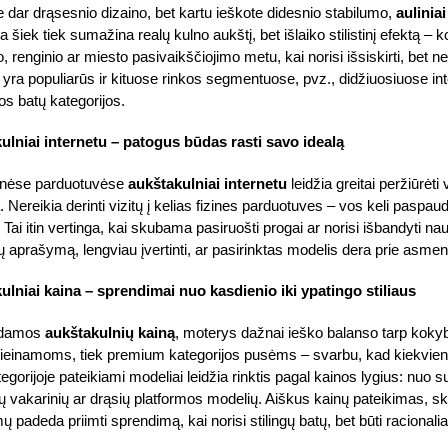
te dar drąsesnio dizaino, bet kartu ieškote didesnio stabilumo,
aulinia
a šiek tiek sumažina realų kulno aukštį, bet išlaiko stilistinį efektą – 
o, renginio ar miesto pasivaikščiojimo metu, kai norisi išsiskirti, bet
 yra populiarūs ir kituose rinkos segmentuose, pvz., didžiuosiuose i
os batų kategorijos.
ulniai internetu – patogus būdas rasti savo idealą
kinėse parduotuvėse
aukštakulniai internetu
leidžia greitai peržiūrėti 
. Nereikia derinti vizitų į kelias fizines parduotuves – vos keli paspau
 Tai itin vertinga, kai skubama pasiruošti progai ar norisi išbandyti na
ų aprašymą, lengviau įvertinti, ar pasirinktas modelis dera prie asmenini
ulniai kaina – sprendimai nuo kasdienio iki ypatingo stiliaus
ydamos
aukštakulnių kainą
, moterys dažnai ieško balanso tarp koky
rieinamoms, tiek premium kategorijos pusėms – svarbu, kad kiekviena 
egorijoje pateikiami modeliai leidžia rinktis pagal kainos lygius: nuo su
nių vakarinių ar drąsių platformos modelių. Aiškus kainų pateikimas, s
ų padeda priimti sprendimą, kai norisi stilingų batų, bet būti racional