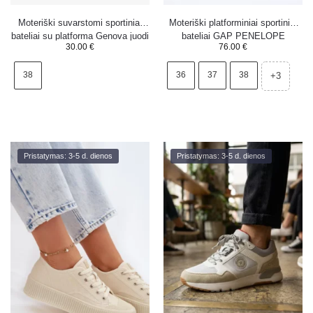
Moteriški suvarstomi sportiniai
Moteriški platforminiai sportiniai
bateliai su platforma Genova juodi
bateliai GAP PENELOPE
30.00
€
76.00
€
GPW6155300049 smėlio spalvos
38
36
37
38
+3
Pristatymas: 3-5 d. dienos
Pristatymas: 3-5 d. dienos