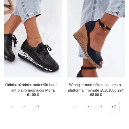
Odiniai ažūriniai moteriški bateliai
Wrangler moteriškos basutės su
ant platformos juodi Morra
platforma ir pynute 20261086.29Y
61.00
€
68.00
€
tamsiai mėlynos
36
38
39
36
37
39
+2