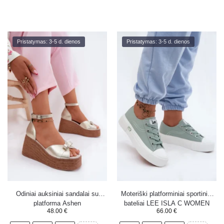
Pristatymas: 3-5 d. dienos
Pristatymas: 3-5 d. dienos
Odiniai auksiniai sandalai su
Moteriški platforminiai sportiniai
platforma Ashen
bateliai LEE ISLA C WOMEN
48.00
€
66.00
€
LOW 50261002.98K Mint