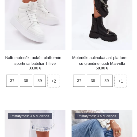
Balti moteriški aukšti platforminiai
Moteriški aulinukai ant platformos
sportiniai bateliai Tillive
su grandine juodi Marvella
33.00
€
58.00
€
37
38
39
37
38
39
+2
+1
Pristatymas: 3-5 d. dienos
Pristatymas: 3-5 d. dienos