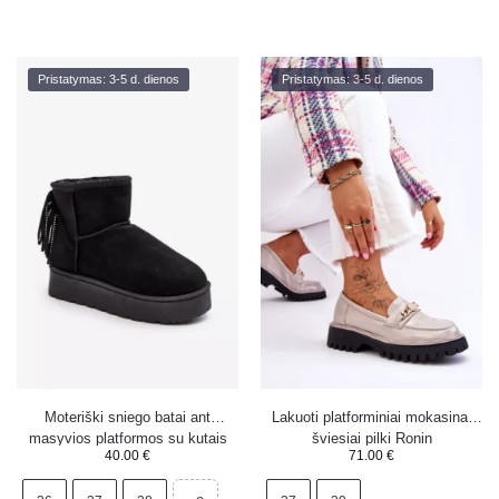
Pristatymas: 3-5 d. dienos
Pristatymas: 3-5 d. dienos
Moteriški sniego batai ant
Lakuoti platforminiai mokasinai
masyvios platformos su kutais
šviesiai pilki Ronin
40.00
€
71.00
€
juodi Lirico