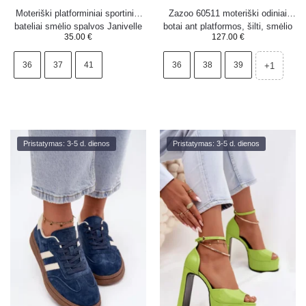
Moteriški platforminiai sportiniai
Zazoo 60511 moteriški odiniai
bateliai smėlio spalvos Janivelle
botai ant platformos, šilti, smėlio
35.00
€
127.00
€
spalvos
36
37
41
36
38
39
+1
Pristatymas: 3-5 d. dienos
Pristatymas: 3-5 d. dienos