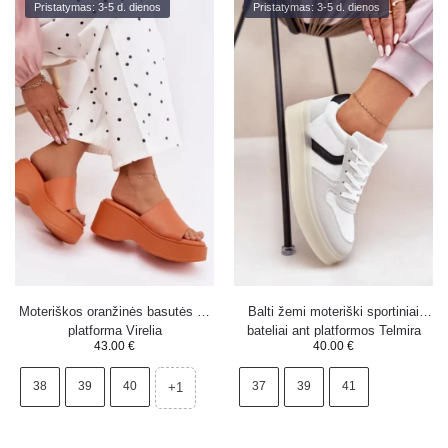
Pristatymas: 3-5 d. dienos
Pristatymas: 3-5 d. dienos
Moteriškos oranžinės basutės su
Balti žemi moteriški sportiniai
platforma Virelia
bateliai ant platformos Telmira
43.00
€
40.00
€
38
39
40
37
39
41
+1