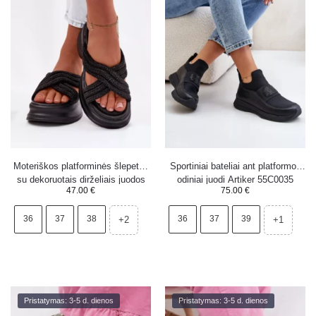
Moteriškos platforminės šlepetės
Sportiniai bateliai ant platformos
su dekoruotais dirželiais juodos
odiniai juodi Artiker 55C0035
47.00
€
75.00
€
Eslira
36
37
38
36
37
39
+2
+1
Pristatymas: 3-5 d. dienos
Pristatymas: 3-5 d. dienos