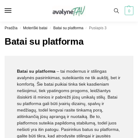
0
Pradžia
Moteriški batai
Batai su platforma
Puslapis 3
/
/
/
Batai su platforma
Batai su platforma
– tai modernus ir stilingas
avalynės pasirinkimas, suteikiantis ne tik aukštį, bet ir
komfortą. Šie batai puikiai tinka tiek kasdieniam
nešiojimui, tiek ypatingoms progoms, leidžiantys
išsiskirti iš minios ir pabrėžti jūsų unikalų stilių. Batai
su platforma gali būti įvairių dizainų, spalvų ir
medžiagų, todėl lengvai rasite tinkamą porą,
atitinkančią jūsų aprangą ir nuotaiką. Be to,
platformos suteikia papildomą stabilumą, todėl juos
nešioti yra itin patogu. Pasirinkus batus su platforma,
galite būti tikra, kad atrodysite stilingai ir jausitės