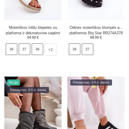
Moteriškos Inblu šlepetės su
Odinės moteriškos klumpės ant
platforma ir dekoratyvine sagtimi
platformos Big Star RR274A378
34.00
€
68.00
€
RV000012 šviesiai smėlio spalvos
juodos
36
37
38
36
37
+2
Akcija!
Pristatymas: 3-5 d. dienos
Pristatymas: 3-5 d. dienos