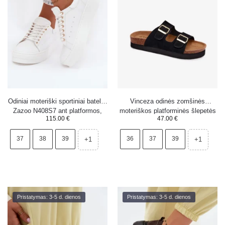
Odiniai moteriški sportiniai bateliai
Vinceza odinės zomšinės
Zazoo N408S7 ant platformos,
moteriškos platforminės šlepetės
115.00
€
47.00
€
balti
su sagtimis 102657 juodos
37
38
39
36
37
39
+1
+1
Pristatymas: 3-5 d. dienos
Pristatymas: 3-5 d. dienos