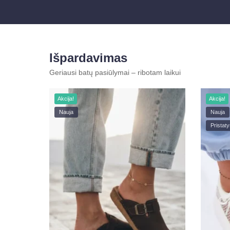
Išpardavimas
Geriausi batų pasiūlymai – ribotam laikui
Akcija!
Akcija!
Nauja
Nauja
Pristat