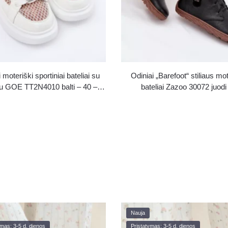
 moteriški sportiniai bateliai su
Odiniai „Barefoot“ stiliaus mot
u GOE TT2N4010 balti – 40 –
bateliai Zazoo 30072 juodi
išparduodama
dekoratyvinėmis detalėmis –
išparduodama
Nauja
ymas: 3-5 d. dienos
Pristatymas: 3-5 d. dienos