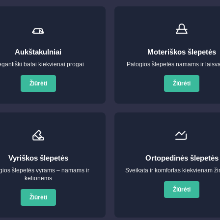
Aukštakulniai
Moteriškos šlepetės
egantiški batai kiekvienai progai
Patogios šlepetės namams ir laisva
Žiūrėti
Žiūrėti
Vyriškos šlepetės
Ortopedinės šlepetės
gios šlepetės vyrams – namams ir
Sveikata ir komfortas kiekvienam ži
kelionėms
Žiūrėti
Žiūrėti