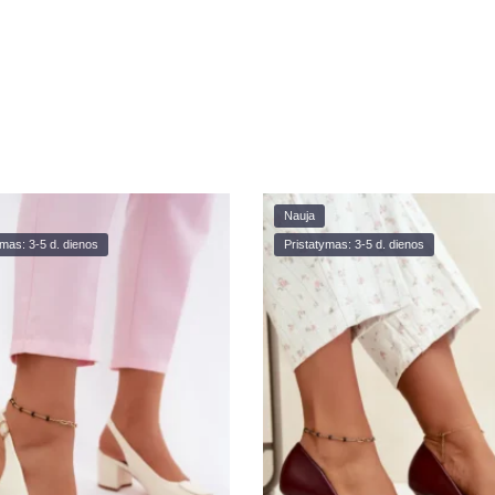
Nauja
ymas: 3-5 d. dienos
Pristatymas: 3-5 d. dienos