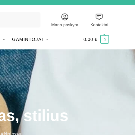
Ieškoti
Mano paskyra
Kontaktai
I
GAMINTOJAI
0.00
€
0
s, stilius
rąžinimas.