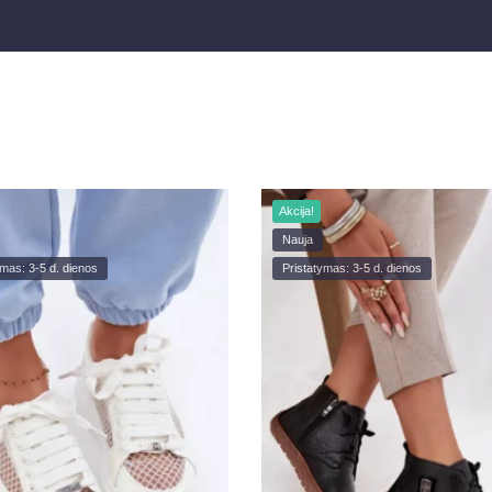
Akcija!
Nauja
ymas: 3-5 d. dienos
Pristatymas: 3-5 d. dienos