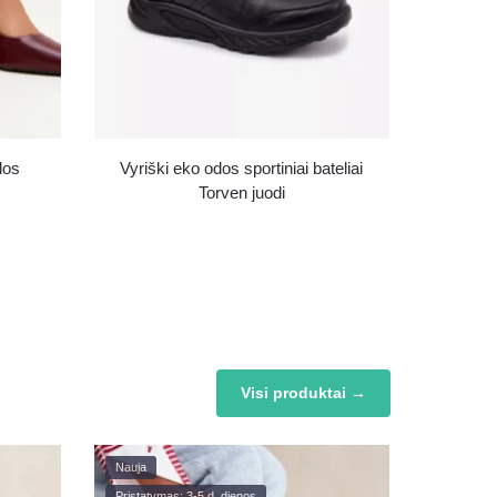
dos
Vyriški eko odos sportiniai bateliai
Torven juodi
Visi produktai →
Nauja
Pristatymas: 3-5 d. dienos