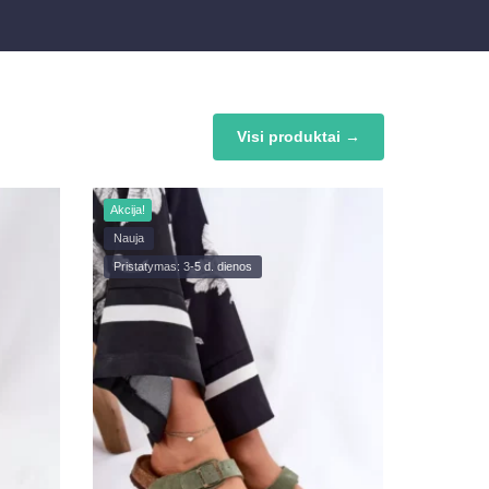
Visi produktai →
Akcija!
Nauja
Pristatymas: 3-5 d. dienos