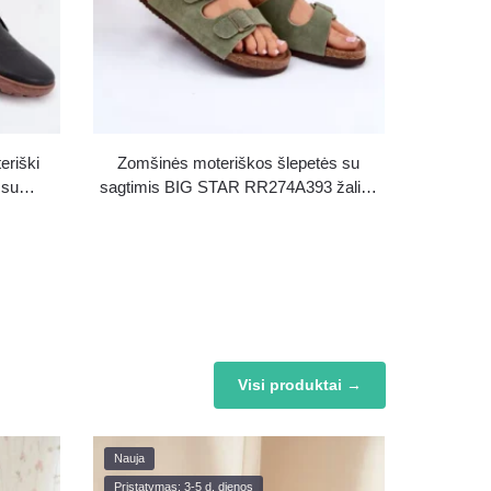
eriški
Zomšinės moteriškos šlepetės su
 su
sagtimis BIG STAR RR274A393 žalios
 38 –
– 37 – išpardavimas
Visi produktai →
Nauja
Pristatymas: 3-5 d. dienos