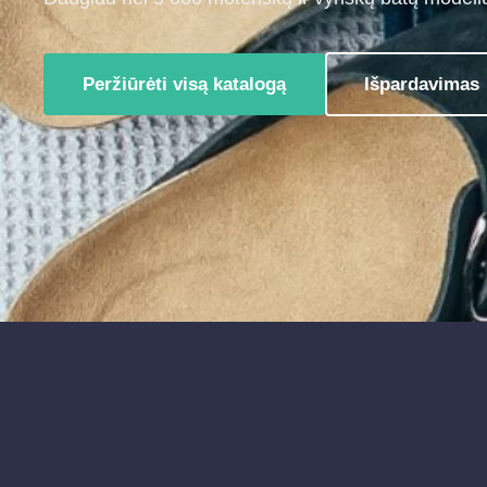
Peržiūrėti visą katalogą
Išpardavimas