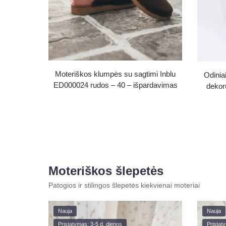
Moteriškos klumpės su sagtimi Inblu
Odiniai
ED000024 rudos – 40 – išpardavimas
dekor
Moteriškos šlepetės
Patogios ir stilingos šlepetės kiekvienai moteriai
Nauja
Nauja
Pristatymas: 3-5 d. dienos
Pristat