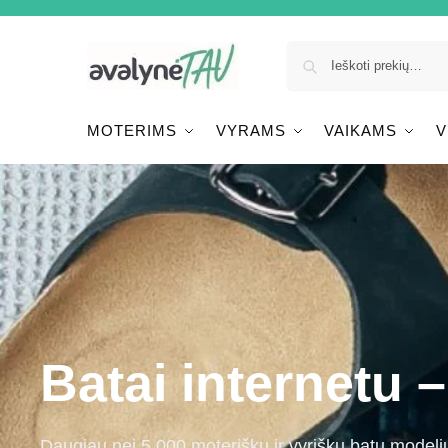
MOTERIMS
VYRAMS
VAIKAMS
V
Batai internetu 
Daugiau nei 5 000 moteriškų ir vyriškų batų modeli