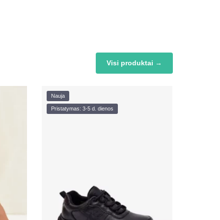
Visi produktai →
Nauja
Pristatymas: 3-5 d. dienos