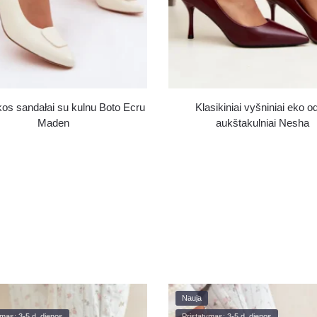
kos sandałai su kulnu Boto Ecru
Klasikiniai vyšniniai eko o
Maden
aukštakulniai Nesha
Nauja
ymas: 3-5 d. dienos
Pristatymas: 3-5 d. dienos