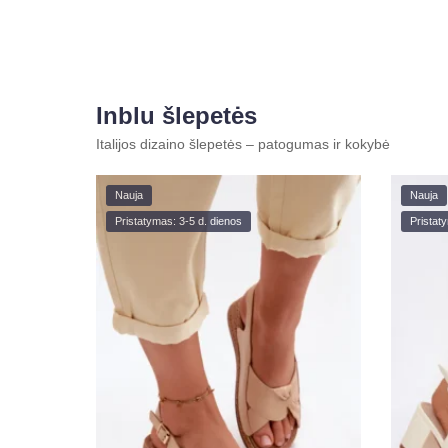
Inblu šlepetės
Italijos dizaino šlepetės – patogumas ir kokybė
Nauja
Nauja
Pristatymas: 3-5 d. dienos
Pristat