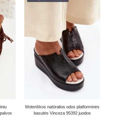
iniu
Moteriškos natūralios odos platforminės
spalvos
basutės Vinceza 95392 juodos