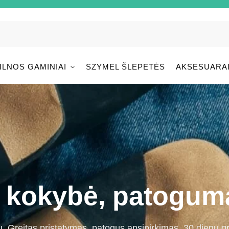
ILNOS GAMINIAI
SZYMEL ŠLEPETĖS
AKSESUARA
– kokybė, patoguma
ų. Greitas pristatymas, patogus apsipirkimas, 30 dienų g