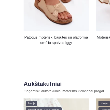
Patogūs moteriški basutės su platforma
Moteriš
smėlio spalvos Iggy
Aukštakulniai
Elegantiški aukštakulniai moterims kiekvienai progai
Nauja
Nauja
Pristatymas: 3-5 d. dienos
Pristat