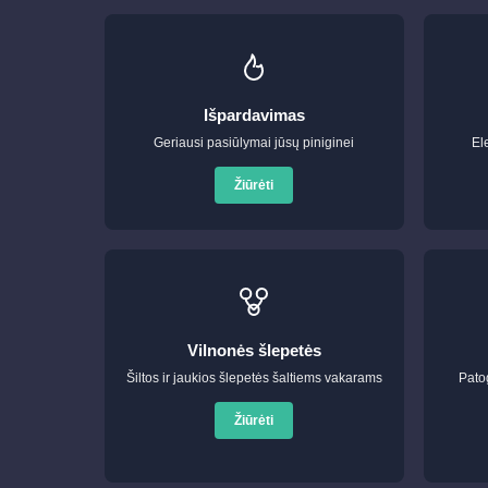
Išpardavimas
Geriausi pasiūlymai jūsų piniginei
El
Žiūrėti
Vilnonės šlepetės
Šiltos ir jaukios šlepetės šaltiems vakarams
Pato
Žiūrėti