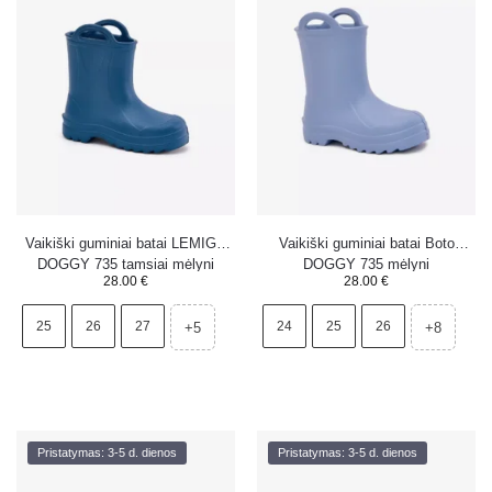
Vaikiški guminiai batai LEMIGO
Vaikiški guminiai batai Boto
DOGGY 735 tamsiai mėlyni
DOGGY 735 mėlyni
28.00
€
28.00
€
25
26
27
24
25
26
+5
+8
Pristatymas: 3-5 d. dienos
Pristatymas: 3-5 d. dienos