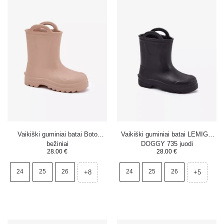
Vaikiški guminiai batai Boto
Vaikiški guminiai batai LEMIGO
bežiniai
DOGGY 735 juodi
28.00
€
28.00
€
24
25
26
24
25
26
+8
+5