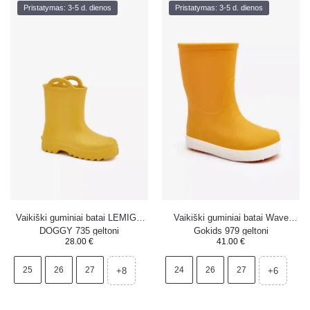
Pristatymas: 3-5 d. dienos
Pristatymas: 3-5 d. dienos
Vaikiški guminiai batai LEMIGO
Vaikiški guminiai batai Wave
DOGGY 735 geltoni
Gokids 979 geltoni
28.00
€
41.00
€
25
26
27
24
26
27
+8
+6