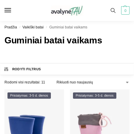
0
Pradžia
Vaikiški batai
Guminiai batai vaikams
/
/
Guminiai batai vaikams
RODYTI FILTRUS
Rodomi visi rezultatai: 11
Pristatymas: 3-5 d. dienos
Pristatymas: 3-5 d. dienos