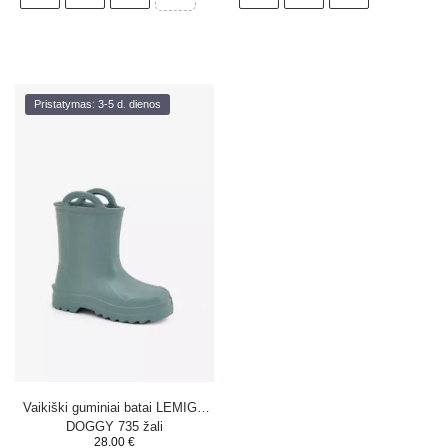
Pristatymas: 3-5 d. dienos
Vaikiški guminiai batai LEMIGO
DOGGY 735 žali
28.00
€