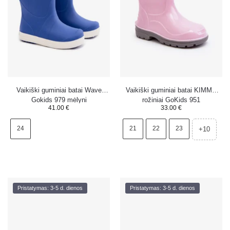
Vaikiški guminiai batai Wave
Vaikiški guminiai batai KIMMY
Gokids 979 mėlyni
rožiniai GoKids 951
41.00
€
33.00
€
24
21
22
23
+10
Pristatymas: 3-5 d. dienos
Pristatymas: 3-5 d. dienos