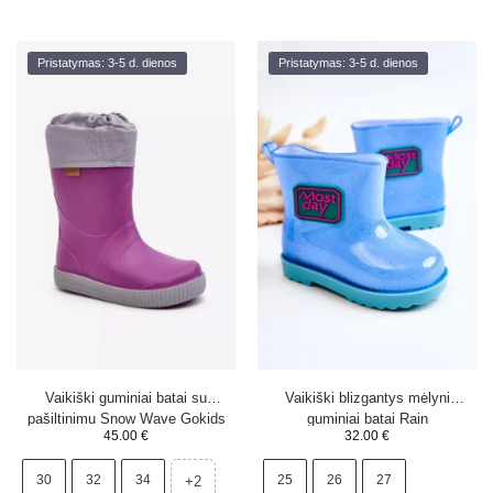
Pristatymas: 3-5 d. dienos
Pristatymas: 3-5 d. dienos
Vaikiški guminiai batai su
Vaikiški blizgantys mėlyni
pašiltinimu Snow Wave Gokids
guminiai batai Rain
45.00
€
32.00
€
981 violetiniai
30
32
34
25
26
27
+2