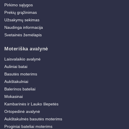
Pirkimo sąlygos
Prekių grąžinimas
Užsakymų sekimas
Naudinga informacija
Svetainės žemėlapis
Moteriška avalynė
Laisvalaikio avalynė
Auliniai batai
Basutės moterims
Aukštakulniai
Balerinos bateliai
Mokasinai
Kambarinės ir Lauko šlepetės
Ortopedinė avalynė
Aukštakulnės basutės moterims
Proginiai bateliai moterims