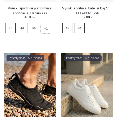
Vyriški sportiniai platforminiai
Vyriški sportiniai bateliai Big Star
sportbačiai Hanirin žali
TT174332 juodi
46.00
€
59.00
€
42
43
44
44
45
+1
Pristatymas: 3-5 d. dienos
Pristatymas: 3-5 d. dienos