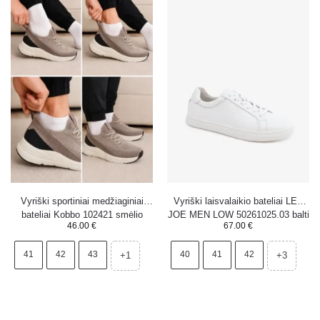
Vyriški sportiniai medžiaginiai
Vyriški laisvalaikio bateliai LEE
bateliai Kobbo 102421 smėlio
JOE MEN LOW 50261025.03 balti
46.00
€
67.00
€
spalvos
41
42
43
40
41
42
+1
+3