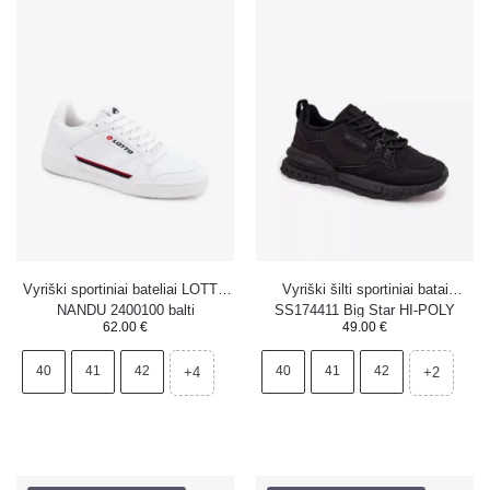
Vyriški sportiniai bateliai LOTTO
Vyriški šilti sportiniai batai
NANDU 2400100 balti
SS174411 Big Star HI-POLY
62.00
€
49.00
€
SYSTEM juodi
40
41
42
40
41
42
+4
+2