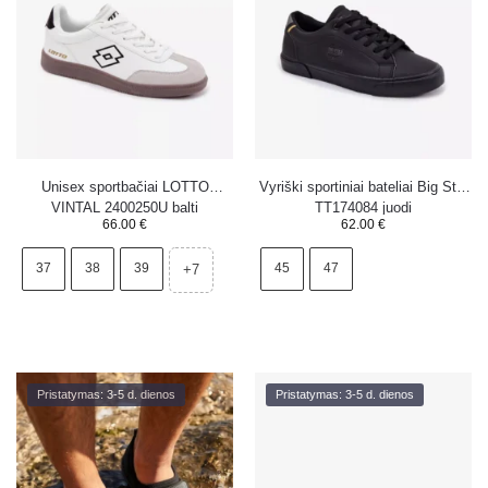
Unisex sportbačiai LOTTO
Vyriški sportiniai bateliai Big Star
VINTAL 2400250U balti
TT174084 juodi
66.00
€
62.00
€
37
38
39
45
47
+7
Pristatymas: 3-5 d. dienos
Pristatymas: 3-5 d. dienos