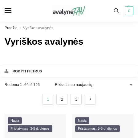
0
Pradžia
Vyriškos avalynės
/
Vyriškos avalynės
RODYTI FILTRUS
Rodoma 1–64 iš 146
1
2
3
Nauja
Nauja
Pristatymas: 3-5 d. dienos
Pristatymas: 3-5 d. dienos