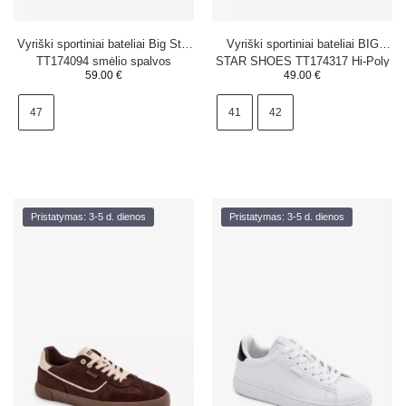
Vyriški sportiniai bateliai Big Star
Vyriški sportiniai bateliai BIG
TT174094 smėlio spalvos
STAR SHOES TT174317 Hi-Poly
59.00
€
49.00
€
System juodi
47
41
42
Pristatymas: 3-5 d. dienos
Pristatymas: 3-5 d. dienos