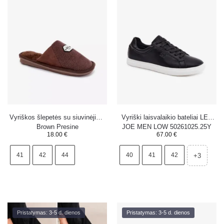
Vyriškos šlepetės su siuvinėjimu
Vyriški laisvalaikio bateliai LEE
Brown Presine
JOE MEN LOW 50261025.25Y
18.00
€
67.00
€
juodi
41
42
44
40
41
42
+3
Pristatymas: 3-5 d. dienos
Pristatymas: 3-5 d. dienos