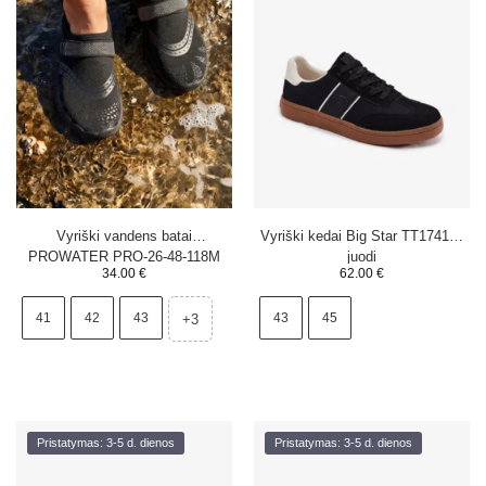
Vyriški vandens batai
Vyriški kedai Big Star TT174129
PROWATER PRO-26-48-118M
juodi
34.00
€
62.00
€
juodi
41
42
43
43
45
+3
Pristatymas: 3-5 d. dienos
Pristatymas: 3-5 d. dienos