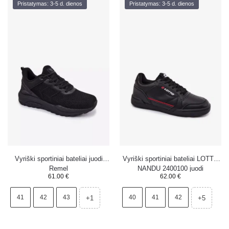
Pristatymas: 3-5 d. dienos
Pristatymas: 3-5 d. dienos
Vyriški sportiniai bateliai juodi
Vyriški sportiniai bateliai LOTTO
Remel
NANDU 2400100 juodi
61.00
€
62.00
€
41
42
43
40
41
42
+1
+5