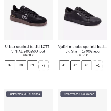
Unisex sportiniai bateliai LOTTO
Vyriški eko odos sportiniai bateliai
VINTAL 2400250U juodi
Big Star TT174002 juodi
66.00
€
66.00
€
37
38
39
41
42
43
+7
+1
Pristatymas: 3-5 d. dienos
Pristatymas: 3-5 d. dienos