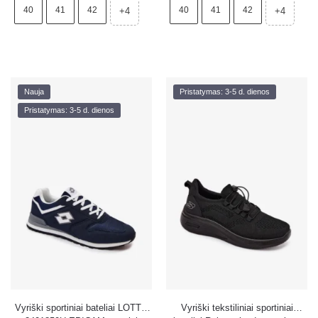
40
41
42
40
41
42
+4
+4
Nauja
Pristatymas: 3-5 d. dienos
Pristatymas: 3-5 d. dienos
Vyriški sportiniai bateliai LOTTO
Vyriški tekstiliniai sportiniai