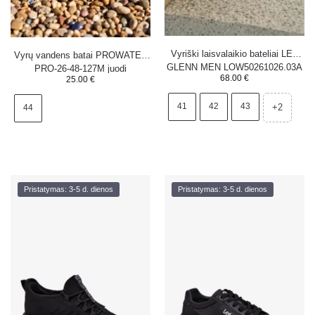
Vyriški laisvalaikio bateliai LEE
Vyrų vandens batai PROWATER
GLENN MEN LOW50261026.03A
PRO-26-48-127M juodi
68.00
€
25.00
€
balti
41
42
43
+2
44
Pristatymas: 3-5 d. dienos
Pristatymas: 3-5 d. dienos