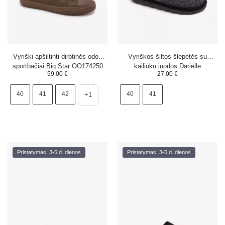
Vyriški apšiltinti dirbtinės odos
Vyriškos šiltos šlepetės su
sportbačiai Big Star OO174250
kailiuku juodos Darielle
59.00
€
27.00
€
HI-POLY SYSTEM Khaki
40
41
42
40
41
+1
Pristatymas: 3-5 d. dienos
Pristatymas: 3-5 d. dienos