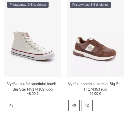
Pristatymas: 3-5 d. dienos
Pristatymas: 3-5 d. dienos
Vyriški aukšti sportiniai bateliai
Vyriški sportiniai bateliai Big Star
Big Star NN174109 juodi
TT174353 rudi
48.00
€
49.00
€
43
40
42