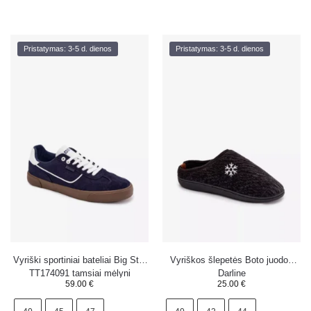
Pristatymas: 3-5 d. dienos
Pristatymas: 3-5 d. dienos
Vyriški sportiniai bateliai Big Star
Vyriškos šlepetės Boto juodos
TT174091 tamsiai mėlyni
Darline
59.00
€
25.00
€