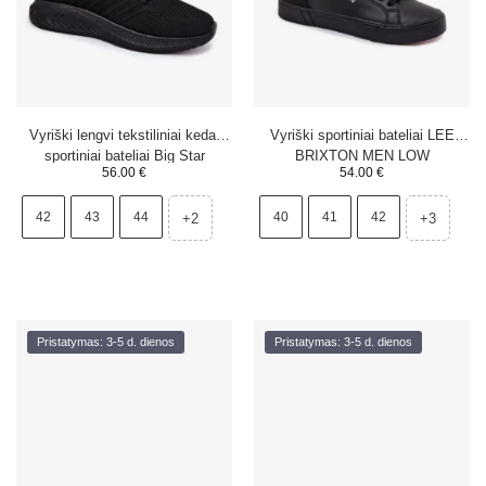
Vyriški lengvi tekstiliniai kedai
Vyriški sportiniai bateliai LEE
sportiniai bateliai Big Star
BRIXTON MEN LOW
56.00
€
54.00
€
UU174003 juodi
50261024.11A juodi
42
43
44
40
41
42
+2
+3
Pristatymas: 3-5 d. dienos
Pristatymas: 3-5 d. dienos