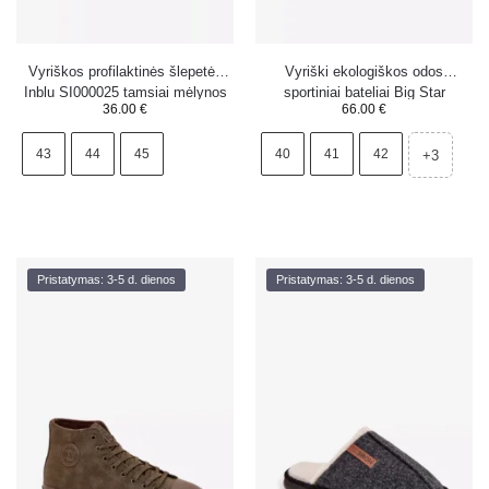
Vyriškos profilaktinės šlepetės
Vyriški ekologiškos odos
Inblu SI000025 tamsiai mėlynos
sportiniai bateliai Big Star
36.00
€
66.00
€
spalvos
TT174001 balti
43
44
45
40
41
42
+3
Pristatymas: 3-5 d. dienos
Pristatymas: 3-5 d. dienos