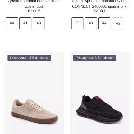
Vyriški sportiniai bateliai Remel
Unisex sportiniai bateliai LOTTO
žali ir juodi
CONNECT 2400001 juodi ir pilki
61.00
€
62.00
€
40
41
43
39
43
44
+2
Pristatymas: 3-5 d. dienos
Pristatymas: 3-5 d. dienos