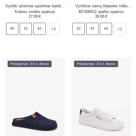
Vyriški ažūriniai sportiniai bateliai
Vyriškos namų šlepetės Inblu
Koboru smėlio spalvos
MT000011 grafito spalvos
27.00
€
39.00
€
40
41
42
42
43
44
+3
+1
Pristatymas: 3-5 d. dienos
Pristatymas: 3-5 d. dienos