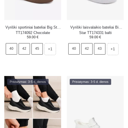
Vyriški sportiniai bateliai Big Star
Vyriški laisvalaikio bateliai Big
TT174092 Chocolate
Star TT174331 balti
59.00
€
59.00
€
40
42
45
40
42
43
+1
+1
Pristatymas: 3-5 d. dienos
Pristatymas: 3-5 d. dienos