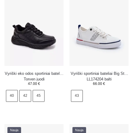
Vyriški eko odos sportiniai bateliai
Vyriški sportiniai bateliai Big Star
Torven juodi
LL174204 balti
47.00
€
66.00
€
40
42
45
43
Nauja
Nauja