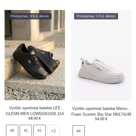
Pristatymas: 3-5 d. dienos
Pristatymas: 3-5 d. dienos
Vyriški sportiniai bateliai LEE
Vyriški sportiniai bateliai Memory
GLENN MEN LOW50261026.11A
Foam System Big Star NN174149
68.00
€
54.00
€
juodi
balti
40
41
42
+3
44