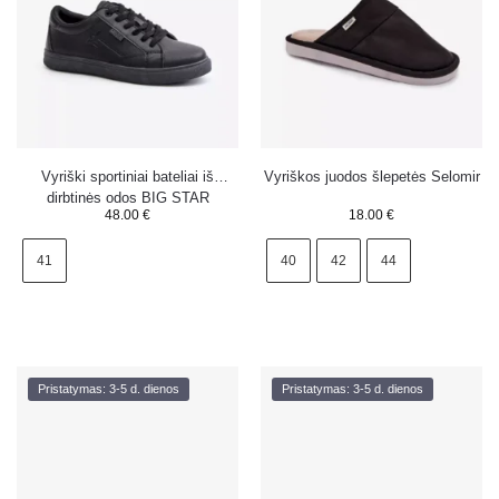
Vyriški sportiniai bateliai iš
Vyriškos juodos šlepetės Selomir
dirbtinės odos BIG STAR
48.00
€
18.00
€
OO174021 Hi-Poly System juodi
41
40
42
44
Pristatymas: 3-5 d. dienos
Pristatymas: 3-5 d. dienos