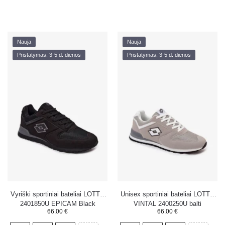
Nauja
Nauja
Pristatymas: 3-5 d. dienos
Pristatymas: 3-5 d. dienos
Vyriški sportiniai bateliai LOTTO
Unisex sportiniai bateliai LOTTO
2401850U EPICAM Black
VINTAL 2400250U balti
66.00
€
66.00
€