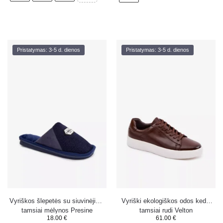
Pristatymas: 3-5 d. dienos
Pristatymas: 3-5 d. dienos
Vyriškos šlepetės su siuvinėjimu
Vyriški ekologiškos odos kedai
tamsiai mėlynos Presine
tamsiai rudi Velton
18.00
€
61.00
€