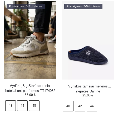
Pristatymas: 3-5 d. dienos
Pristatymas: 3-5 d. dienos
Vyriški „Big Star“ sportiniai
Vyriškos tamsiai mėlynos
bateliai ant platformos TT174032
šlepetės Darline
55.00
€
25.00
€
balti ir mėlyni
43
44
45
40
42
44