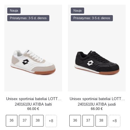
Nauja
Nauja
Pristatymas: 3-5 d. dienos
Pristatymas: 3-5 d. dienos
Unisex sportiniai bateliai LOTTO
Unisex sportiniai bateliai LOTTO
2401610U ATIBA balti
2401610U ATIBA juodi
66.00
€
66.00
€
36
37
38
36
37
38
+8
+8