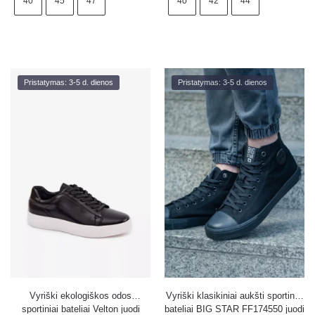
40
45
47
40
42
44
Pristatymas: 3-5 d. dienos
Pristatymas: 3-5 d. dienos
Vyriški ekologiškos odos
Vyriški klasikiniai aukšti sportiniai
sportiniai bateliai Velton juodi
bateliai BIG STAR FF174550 juodi