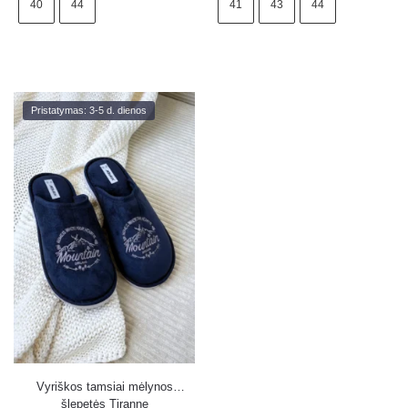
40
44
41
43
44
Pristatymas: 3-5 d. dienos
Vyriškos tamsiai mėlynos
šlepetės Tiranne