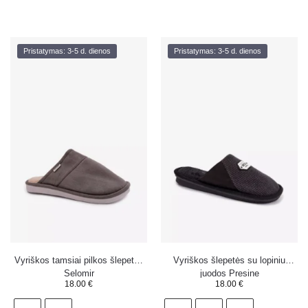
Pristatymas: 3-5 d. dienos
Pristatymas: 3-5 d. dienos
Vyriškos tamsiai pilkos šlepetės
Vyriškos šlepetės su lopiniu
Selomir
juodos Presine
18.00
€
18.00
€