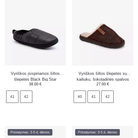
Vyriškos įsispiriamos šiltos
Vyriškos šiltos šlepetės su
šlepetės Black Big Star
kailiuku, šokoladinės spalvos
38.00
€
27.00
€
KK174363
Darielle
41
42
40
41
42
Pristatymas: 3-5 d. dienos
Pristatymas: 3-5 d. dienos