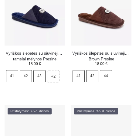
Vyriškos šlepetės su siuvinėjimu
Vyriškos šlepetės su siuvinėjimu
tamsiai mėlynos Presine
Brown Presine
18.00
€
18.00
€
41
42
43
41
42
44
+2
Pristatymas: 3-5 d. dienos
Pristatymas: 3-5 d. dienos