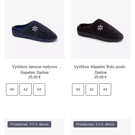
Vyriškos tamsiai mėlynos
Vyriškos šlepetės Boto juodos
šlepetės Darline
Darline
25.00
€
25.00
€
40
42
44
40
42
44
Pristatymas: 3-5 d. dienos
Pristatymas: 3-5 d. dienos