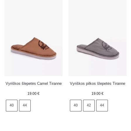
Vyriškos šlepetės Camel Tiranne
Vyriškos pilkos šlepetės Tiranne
19.00
€
19.00
€
40
44
40
42
44