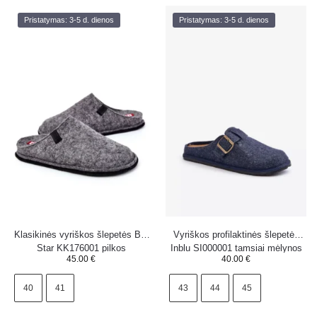
Pristatymas: 3-5 d. dienos
Pristatymas: 3-5 d. dienos
Klasikinės vyriškos šlepetės Big
Vyriškos profilaktinės šlepetės
Star KK176001 pilkos
Inblu SI000001 tamsiai mėlynos
45.00
€
40.00
€
40
41
43
44
45