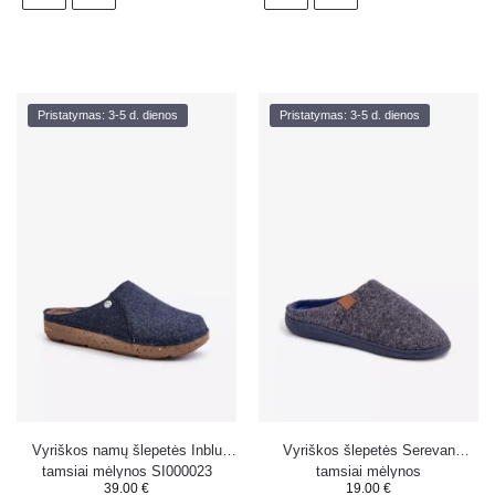
Pristatymas: 3-5 d. dienos
Pristatymas: 3-5 d. dienos
Vyriškos namų šlepetės Inblu
Vyriškos šlepetės Serevan
tamsiai mėlynos SI000023
tamsiai mėlynos
39.00
€
19.00
€