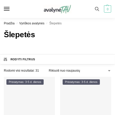
0
Pradžia
Vyriškos avalynės
Šlepetės
/
/
Šlepetės
RODYTI FILTRUS
Rodomi visi rezultatai: 31
Pristatymas: 3-5 d. dienos
Pristatymas: 3-5 d. dienos