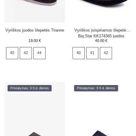
Vyriškos juodos šlepetės Tiranne
Vyriškos įsispiriamos šlepetės
Big Star KK174365 juodos
19.00
€
40.00
€
40
42
44
40
41
42
Pristatymas: 3-5 d. dienos
Pristatymas: 3-5 d. dienos