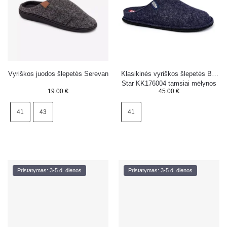
Vyriškos juodos šlepetės Serevan
Klasikinės vyriškos šlepetės Big
Star KK176004 tamsiai mėlynos
19.00
€
45.00
€
41
43
41
Pristatymas: 3-5 d. dienos
Pristatymas: 3-5 d. dienos