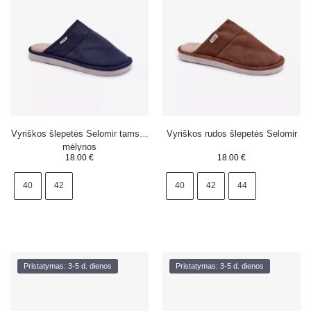
Vyriškos šlepetės Selomir tamsiai
Vyriškos rudos šlepetės Selomir
mėlynos
18.00
€
18.00
€
40
42
40
42
44
Pristatymas: 3-5 d. dienos
Pristatymas: 3-5 d. dienos