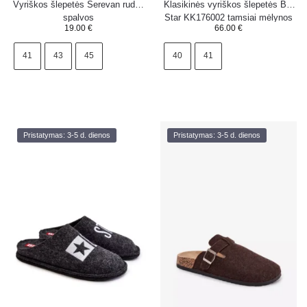
Vyriškos šlepetės Serevan rudos
Klasikinės vyriškos šlepetės Big
spalvos
Star KK176002 tamsiai mėlynos
19.00
€
66.00
€
spalvos
41
43
45
40
41
Pristatymas: 3-5 d. dienos
Pristatymas: 3-5 d. dienos