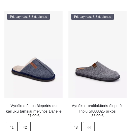
Pristatymas: 3-5 d. dienos
Pristatymas: 3-5 d. dienos
Vyriškos šiltos šlepetės su
Vyriškos profilaktinės šlepetės
kailiuku tamsiai mėlynos Darielle
Inblu SI000025 pilkos
27.00
€
38.00
€
41
42
43
44