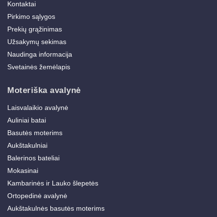
Kontaktai
Pirkimo sąlygos
Prekių grąžinimas
Užsakymų sekimas
Naudinga informacija
Svetainės žemėlapis
Moteriška avalynė
Laisvalaikio avalynė
Auliniai batai
Basutės moterims
Aukštakulniai
Balerinos bateliai
Mokasinai
Kambarinės ir Lauko šlepetės
Ortopedinė avalynė
Aukštakulnės basutės moterims