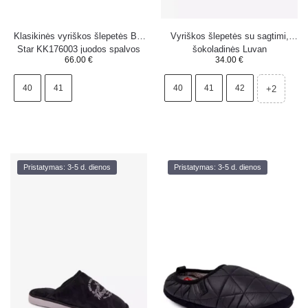
Klasikinės vyriškos šlepetės Big
Vyriškos šlepetės su sagtimi,
Star KK176003 juodos spalvos
šokoladinės Luvan
66.00
€
34.00
€
40
41
40
41
42
+2
Pristatymas: 3-5 d. dienos
Pristatymas: 3-5 d. dienos