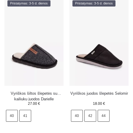
Pristatymas: 3-5 d. dienos
Pristatymas: 3-5 d. dienos
Vyriškos šiltos šlepetės su
Vyriškos juodos šlepetės Selomir
kailiuku juodos Darielle
27.00
€
18.00
€
40
41
40
42
44