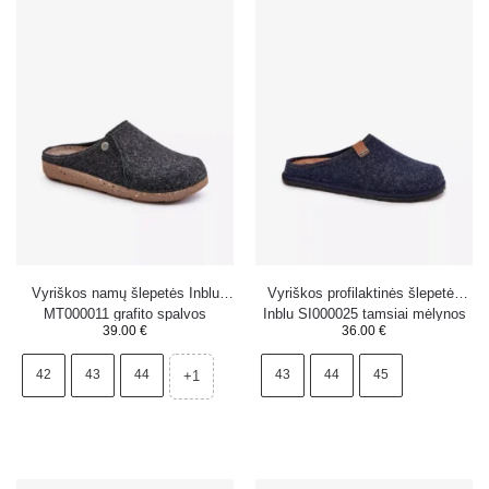
Vyriškos namų šlepetės Inblu
Vyriškos profilaktinės šlepetės
MT000011 grafito spalvos
Inblu SI000025 tamsiai mėlynos
39.00
€
36.00
€
spalvos
42
43
44
43
44
45
+1