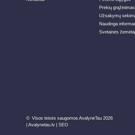
Prekių grąžinimas
Užsakymų sekim
Naudinga informac
Svetainės žemėla
© Visos teisės saugomos AvalyneTau 2026
|
Avalynetau.lv
|
SEO