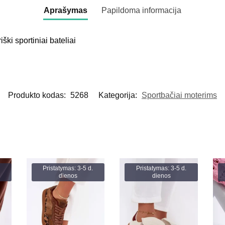
Aprašymas
Papildoma informacija
iški sportiniai bateliai
Produkto kodas:
5268
Kategorija:
Sportbačiai moterims
Pristatymas: 3-5 d.
Pristatymas: 3-5 d.
dienos
dienos