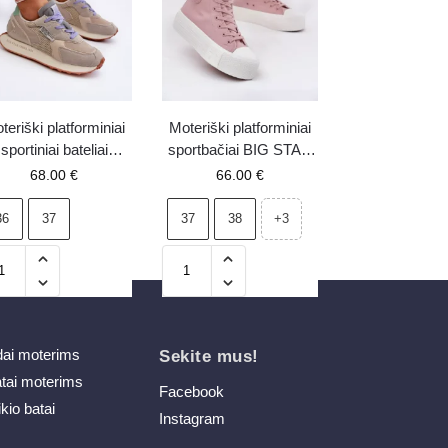
teriški platforminiai
Moteriški platforminiai
sportiniai bateliai
sportbačiai BIG STAR
mory Foam System
RR274739 rožinės
68.00
€
66.00
€
ig Star NN274681
spalvos
Smėlio spalvos
36
37
37
38
+3
dai moterims
Sekite mus!
atai moterims
Facebook
ikio batai
Instagram