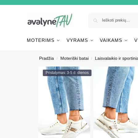
MOTERIMS
VYRAMS
VAIKAMS
V
Pradžia
Moteriški batai
Laisvalaikio ir sportinia
/
/
Pristatymas: 3-5 d. dienos