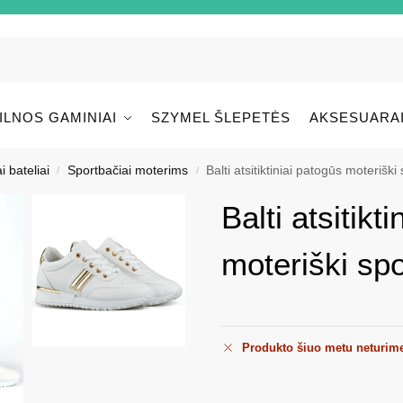
ILNOS GAMINIAI
SZYMEL ŠLEPETĖS
AKSESUARA
i bateliai
Sportbačiai moterims
Balti atsitiktiniai patogūs moteriški 
/
/
Balti atsitikt
moteriški spor
Produkto šiuo metu neturim