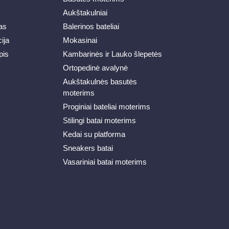
Aukštakulniai
as
Balerinos bateliai
ija
Mokasinai
pis
Kambarinės ir Lauko šlepetės
Ortopedinė avalynė
Aukštakulnės basutės
moterims
Proginiai bateliai moterims
Stilingi batai moterims
Kedai su platforma
Sneakers batai
Vasariniai batai moterims