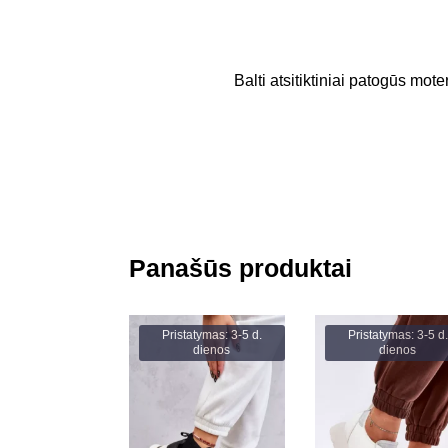
Balti atsitiktiniai patogūs moter
Panašūs produktai
Pristatymas: 3-5 d.
Pristatymas: 3-5 d.
dienos
dienos