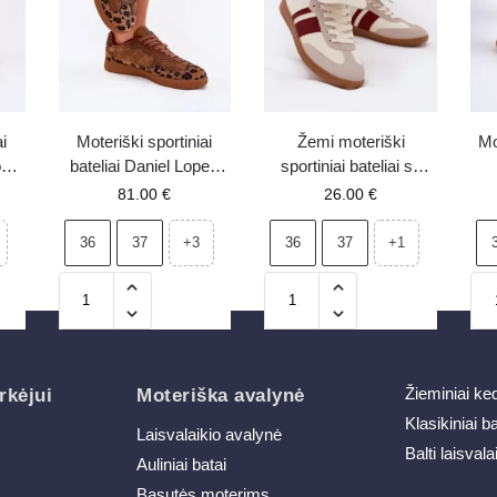
i
Moteriški sportiniai
Žemi moteriški
Mo
os
bateliai Daniel Lopez
sportiniai bateliai su
ti
Just Dare SS2D4017
atlenkiamu liežuvėliu,
Me
81.00
€
26.00
€
su leopardiniu raštu
bordo spalvos Ardira
B
36
37
36
37
+3
+1
Žieminiai ke
rkėjui
Moteriška avalynė
Klasikiniai b
Laisvalaikio avalynė
Balti laisvala
Auliniai batai
Basutės moterims