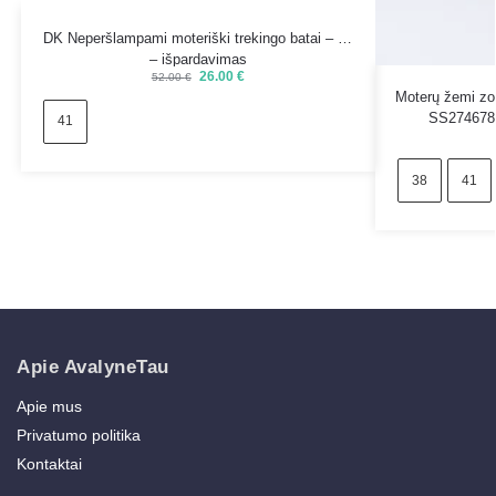
DK Neperšlampami moteriški trekingo batai – 41
– išpardavimas
26.00
€
52.00
€
Moterų žemi zomš
SS274678
41
38
41
Apie AvalyneTau
Apie mus
Privatumo politika
Kontaktai