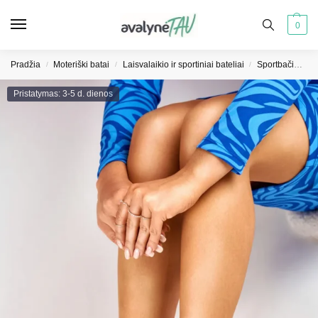
0
Pradžia
Moteriški batai
Laisvalaikio ir sportiniai bateliai
Sportbačiai moterims
/
/
/
Pristatymas: 3-5 d. dienos