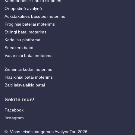
Kambarinės ir Lauko šlepetės
Ortopedinė avalynė
Aukštakulnės basutės moterims
Proginiai bateliai moterims
Stilingi batai moterims
Kedai su platforma
Sneakers batai
Vasariniai batai moterims
Žieminiai kedai moterims
Klasikiniai batai moterims
Balti laisvalaikio batai
Sekite mus!
Facebook
Instagram
© Visos teisės saugomos AvalyneTau 2026