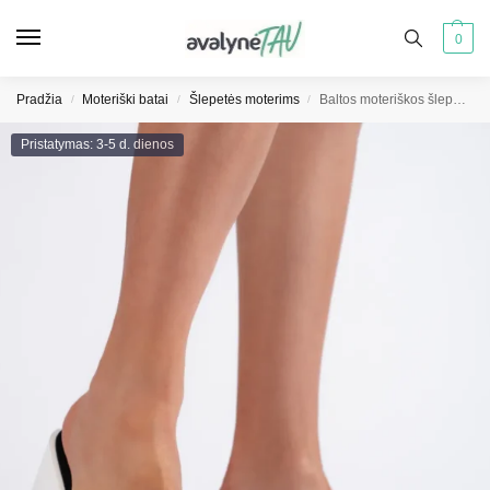
0
Pradžia
Moteriški batai
Šlepetės moterims
Baltos moteriškos šlepetės ant platformų
/
/
/
Pristatymas: 3-5 d. dienos