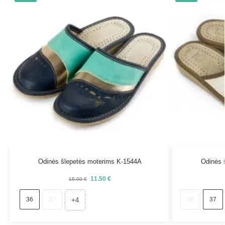
Odinės šlepetės moterims K-1544A
Odinės 
11.50
€
15.00
€
36
37
36
37
+4