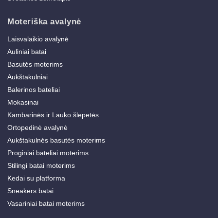
Moteriška avalynė
Laisvalaikio avalynė
Auliniai batai
Basutės moterims
Aukštakulniai
Balerinos bateliai
Mokasinai
Kambarinės ir Lauko šlepetės
Ortopedinė avalynė
Aukštakulnės basutės moterims
Proginiai bateliai moterims
Stilingi batai moterims
Kedai su platforma
Sneakers batai
Vasariniai batai moterims