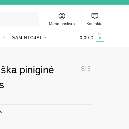
Ieškoti
Mano paskyra
Kontaktai
I
GAMINTOJAI
0.00
€
0
iška piniginė
s
e.