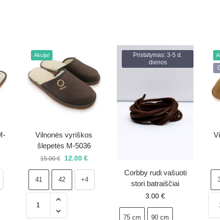
Pristatymas: 3-5 d.
Akcija!
A
dienos
M-
Vilnonės vyriškos
V
šlepetės M-5036
12.00
€
15.00
€
Corbby rudi vašuoti
41
42
+4
stori batraiščiai
3.00
€
75 cm
90 cm