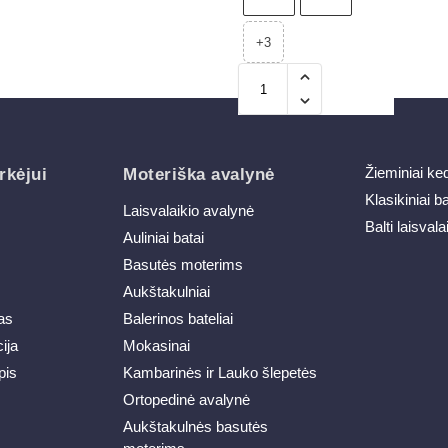
+3
Žieminiai ke
rkėjui
Moteriška avalynė
Klasikiniai b
Laisvalaikio avalynė
Balti laisvala
Auliniai batai
Basutės moterims
Aukštakulniai
as
Balerinos bateliai
ija
Mokasinai
pis
Kambarinės ir Lauko šlepetės
Ortopedinė avalynė
Aukštakulnės basutės