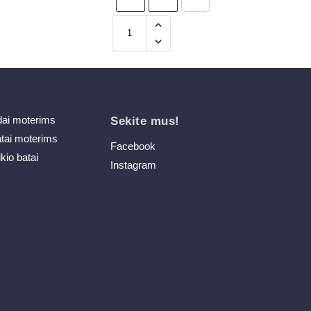
dai moterims
Sekite mus!
atai moterims
Facebook
ikio batai
Instagram