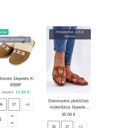
Pristatymas: 3-5 d.
kcija!
dienos
Greitas pristatymas
ilnonės šlepetės K-
4088F
11.50
€
18.00
€
Dekoruotos plokščios
36
37
+4
moteriškos šlepetės
Camel Adivrae
35.00
€
36
37
+2