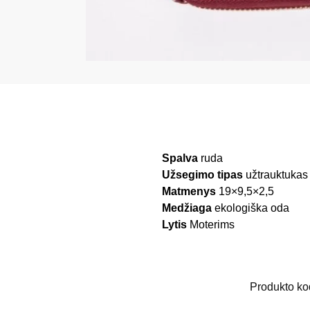
Spalva
ruda
Užsegimo tipas
užtrauktukas
Matmenys
19×9,5×2,5
Medžiaga
ekologiška oda
Lytis
Moterims
Produkto k