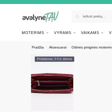
MOTERIMS
VYRAMS
VAIKAMS
V
Pradžia
Aksesuarai
Odinės piniginės moterim
/
/
Pristatymas: 3-5 d. dienos