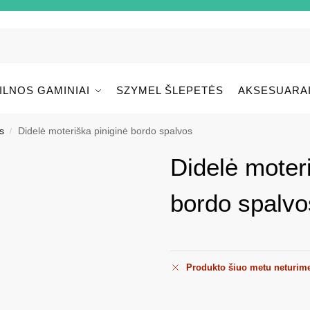
ILNOS GAMINIAI
SZYMEL ŠLEPETĖS
AKSESUARA
s
Didelė moteriška piniginė bordo spalvos
/
Didelė moter
bordo spalvo
Produkto šiuo metu neturim