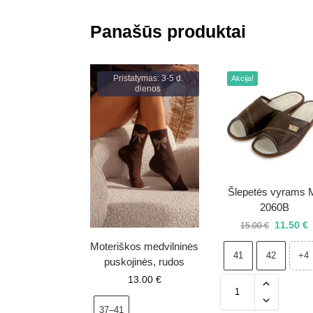
Panašūs produktai
Pristatymas: 3-5 d.
Akcija!
dienos
Šlepetės vyrams 
2060B
11.50
€
15.00
€
Moteriškos medvilninės
41
42
+4
puskojinės, rudos
13.00
€
37–41