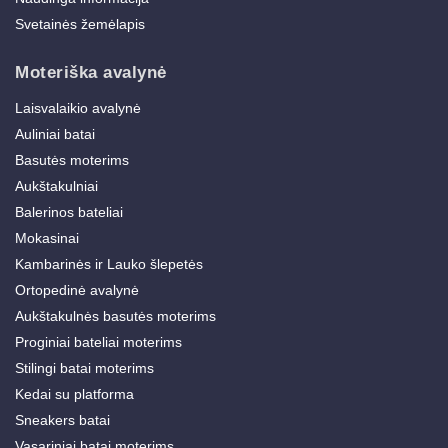
Svetainės žemėlapis
Moteriška avalynė
Laisvalaikio avalynė
Auliniai batai
Basutės moterims
Aukštakulniai
Balerinos bateliai
Mokasinai
Kambarinės ir Lauko šlepetės
Ortopedinė avalynė
Aukštakulnės basutės moterims
Proginiai bateliai moterims
Stilingi batai moterims
Kedai su platforma
Sneakers batai
Vasariniai batai moterims