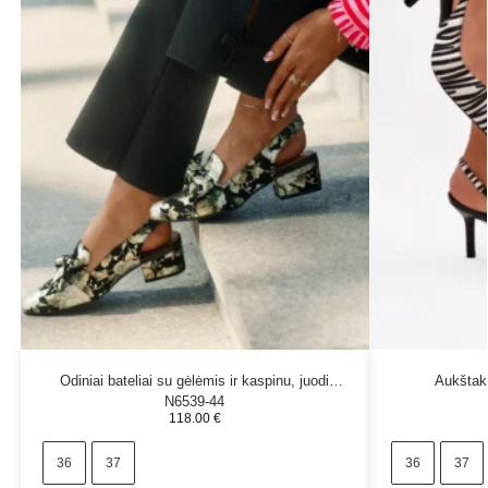
Odiniai bateliai su gėlėmis ir kaspinu, juodi
Aukštaku
N6539-44
118.00
€
36
37
36
37