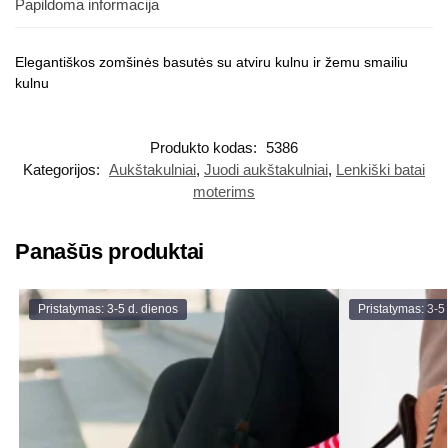
Papildoma informacija
Elegantiškos zomšinės basutės su atviru kulnu ir žemu smailiu
kulnu
Produkto kodas:
5386
Kategorijos:
Aukštakulniai
,
Juodi aukštakulniai
,
Lenkiški batai
moterims
Panašūs produktai
Pristatymas: 3-5 d. dienos
Pristatymas: 3-5