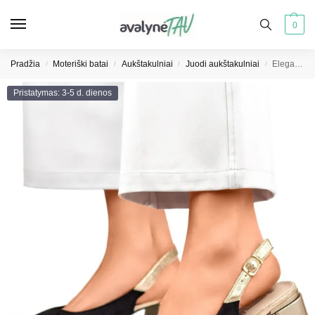
0
Pradžia
Moteriški batai
Aukštakulniai
Juodi aukštakulniai
Elegantiškos zomšinės basutės su atviru kulnu ir žemu smailiu kulnu
/
/
/
/
Pristatymas: 3-5 d. dienos