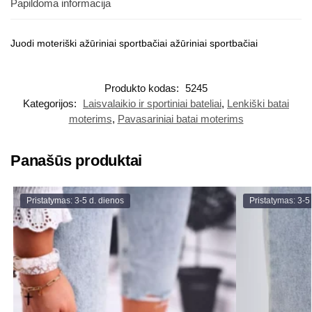
Papildoma informacija
Juodi moteriški ažūriniai sportbačiai ažūriniai sportbačiai
Produkto kodas:
5245
Kategorijos:
Laisvalaikio ir sportiniai bateliai
,
Lenkiški batai
moterims
,
Pavasariniai batai moterims
Panašūs produktai
Pristatymas: 3-5 d. dienos
Pristatymas: 3-5