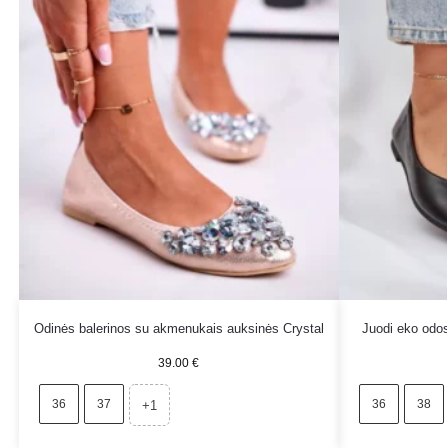
Odinės balerinos su akmenukais auksinės Crystal
Juodi eko odos
39.00
€
36
37
36
38
+1