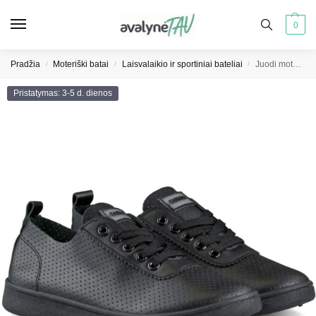
0
Pradžia
Moteriški batai
Laisvalaikio ir sportiniai bateliai
Juodi moteriški ažūriniai sportbačiai ažūriniai sportbačiai
/
/
/
Pristatymas: 3-5 d. dienos