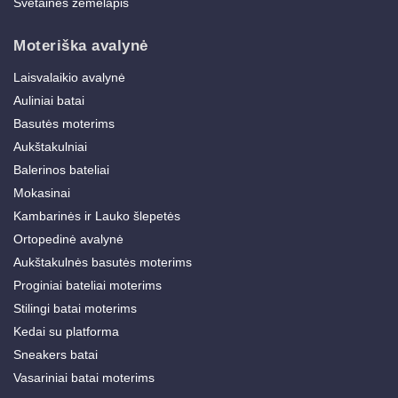
Svetainės žemėlapis
Moteriška avalynė
Laisvalaikio avalynė
Auliniai batai
Basutės moterims
Aukštakulniai
Balerinos bateliai
Mokasinai
Kambarinės ir Lauko šlepetės
Ortopedinė avalynė
Aukštakulnės basutės moterims
Proginiai bateliai moterims
Stilingi batai moterims
Kedai su platforma
Sneakers batai
Vasariniai batai moterims