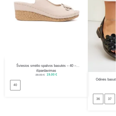
Šviesios smėlio spalvos basutės – 40 –
išpardavimas
19.00
€
38.00
€
Odinės basut
40
36
37