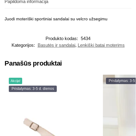
Papildoma informacija
Juodi moteriški sportiniai sandalai su velcro užsegimu
Produkto kodas:
5434
Kategorijos:
Basutės ir sandalai
,
Lenkiški batai moterims
Panašūs produktai
Pristatymas: 3-5
Akcija!
Pristatymas: 3-5 d. dienos