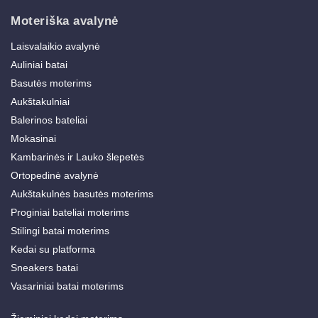
Moteriška avalynė
Laisvalaikio avalynė
Auliniai batai
Basutės moterims
Aukštakulniai
Balerinos bateliai
Mokasinai
Kambarinės ir Lauko šlepetės
Ortopedinė avalynė
Aukštakulnės basutės moterims
Proginiai bateliai moterims
Stilingi batai moterims
Kedai su platforma
Sneakers batai
Vasariniai batai moterims