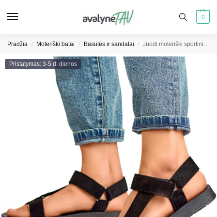
0
Pradžia
Moteriški batai
Basutės ir sandalai
Juodi moteriški sportiniai sandalai su velcro užsegimu
/
/
/
Pristatymas: 3-5 d. dienos