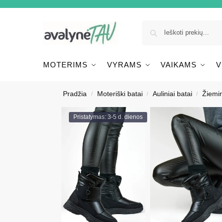
MOTERIMS
VYRAMS
VAIKAMS
V
Pradžia
Moteriški batai
Auliniai batai
Žiemin
/
/
/
Pristatymas: 3-5 d. dienos