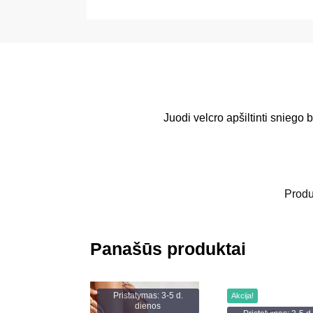
Juodi velcro apšiltinti sniego 
Produ
Panašūs produktai
Pristatymas: 3-5 d.
Akcija!
dienos