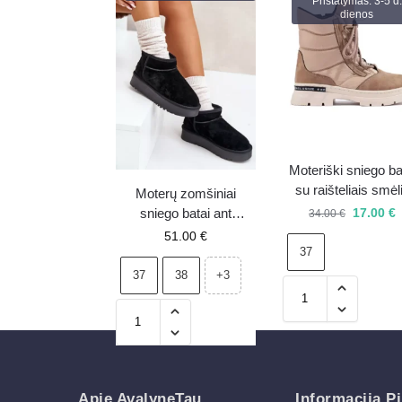
Pristatymas: 3-5 d.
dienos
Moteriški sniego ba
su raišteliais smėl
Moterų zomšiniai
spalvos – 37 –
17.00
€
sniego batai ant
34.00
€
išpardavimas
platformos Boto
51.00
€
37
Nereviana juodi
37
38
+3
Apie AvalyneTau
Informacija Pi