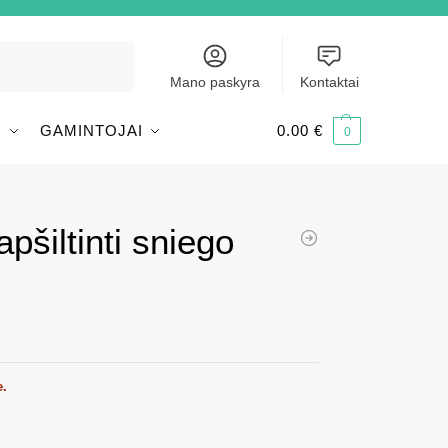
Ieškoti
Mano paskyra
Kontaktai
I
GAMINTOJAI
0.00
€
0
apšiltinti sniego
e.