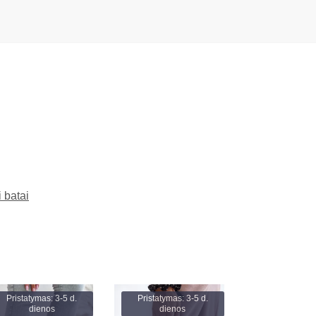
 batai
Pristatymas: 3-5 d.
Pristatymas: 3-5 d.
dienos
dienos