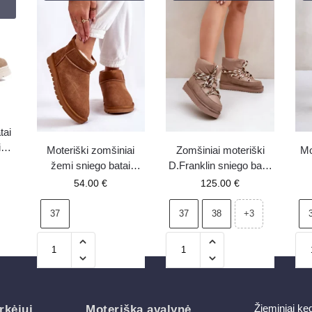
tai
io
Moteriški zomšiniai
Zomšiniai moteriški
Mo
žemi sniego batai
D.Franklin sniego batai
Camel Shelie
su storu suvarstymu
v
54.00
€
125.00
€
DFSH375003 Taupe
37
37
38
+3
Žieminiai ke
rkėjui
Moteriška avalynė