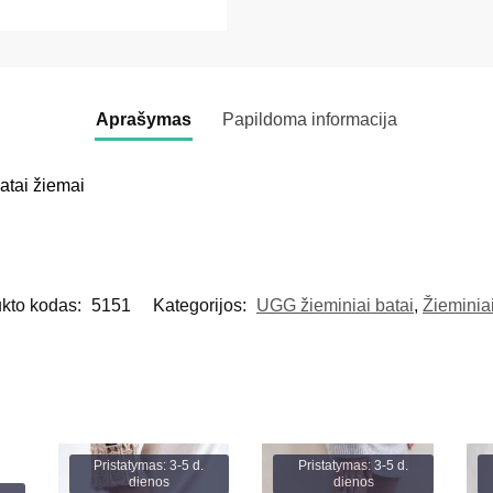
Aprašymas
Papildoma informacija
batai žiemai
kto kodas:
5151
Kategorijos:
UGG žieminiai batai
,
Žieminiai
Pristatymas: 3-5 d.
Pristatymas: 3-5 d.
dienos
dienos