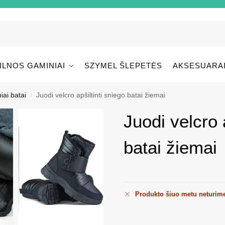
ILNOS GAMINIAI
SZYMEL ŠLEPETĖS
AKSESUARA
iai batai
Juodi velcro apšiltinti sniego batai žiemai
/
Juodi velcro 
batai žiemai
Produkto šiuo metu neturim