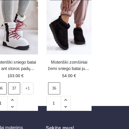
teriški sniego batai
Moteriški zomšiniai
ant storos padų
žemi sniego batai juodi
eganiški D.Franklin
Shelie
103.00
€
54.00
€
DFSH371007 balti
36
37
36
+1
dai moterims
Sekite mus!