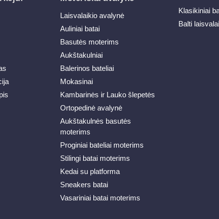
Klasikiniai b
Laisvalaikio avalynė
Balti laisvala
Auliniai batai
Basutės moterims
Aukštakulniai
as
Balerinos bateliai
ija
Mokasinai
pis
Kambarinės ir Lauko šlepetės
Ortopedinė avalynė
Aukštakulnės basutės
moterims
Proginiai bateliai moterims
Stilingi batai moterims
Kedai su platforma
Sneakers batai
Vasariniai batai moterims