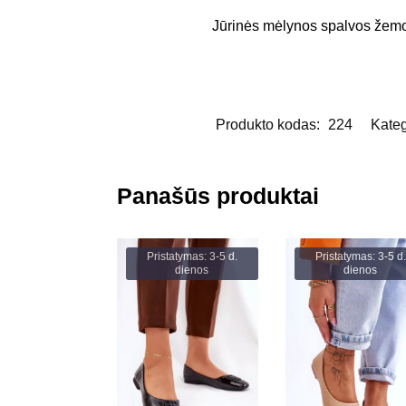
Jūrinės mėlynos spalvos žemo
Produkto kodas:
224
Kateg
Panašūs produktai
Pristatymas: 3-5 d.
Pristatymas: 3-5 d.
dienos
dienos