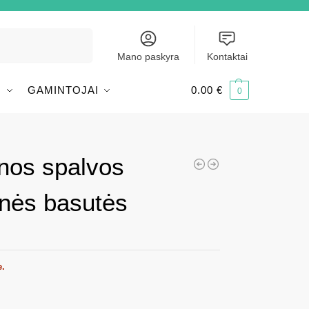
Ieškoti
Mano paskyra
Kontaktai
I
GAMINTOJAI
0.00
€
0
nos spalvos
nės basutės
e.