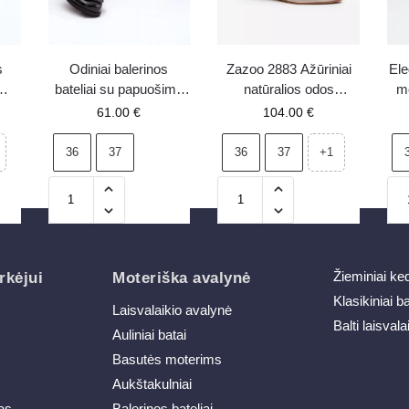
s
Odiniai balerinos
Zazoo 2883 Ažūriniai
Ele
bateliai su papuošimu
natūralios odos
mo
S.Barski 36610 juodi
balerinai auksiniai
s
61.00
€
104.00
€
M
36
37
36
37
+1
Žieminiai ke
rkėjui
Moteriška avalynė
Klasikiniai b
Laisvalaikio avalynė
Balti laisvala
Auliniai batai
Basutės moterims
Aukštakulniai
as
Balerinos bateliai