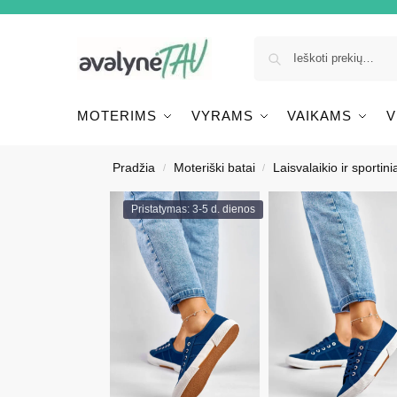
MOTERIMS
VYRAMS
VAIKAMS
V
Pradžia
Moteriški batai
Laisvalaikio ir sportinia
/
/
Pristatymas: 3-5 d. dienos