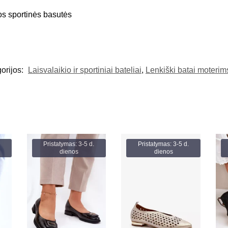
s sportinės basutės
orijos:
Laisvalaikio ir sportiniai bateliai
,
Lenkiški batai moterim
Pristatymas: 3-5 d.
Pristatymas: 3-5 d.
dienos
dienos