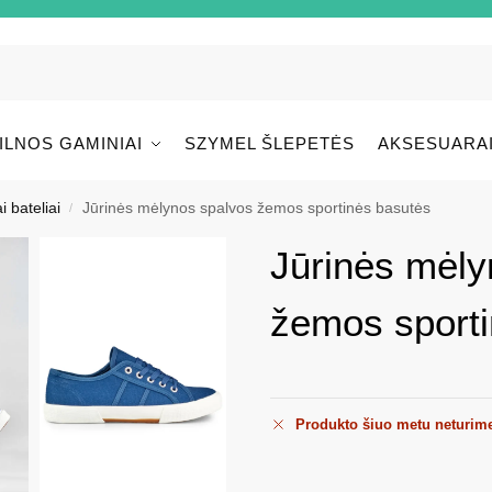
ILNOS GAMINIAI
SZYMEL ŠLEPETĖS
AKSESUARA
i bateliai
Jūrinės mėlynos spalvos žemos sportinės basutės
/
Jūrinės mėly
žemos sporti
Produkto šiuo metu neturim