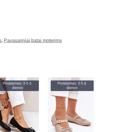
s
,
Pavasariniai batai moterims
Pristatymas: 3-5 d.
Pristatymas: 3-5 d.
dienos
dienos