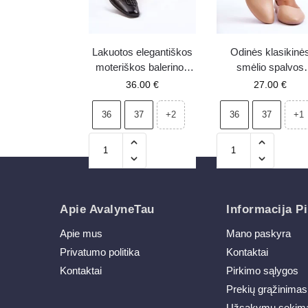
Lakuotos elegantiškos
Odinės klasikinė
moteriškos balerinos
smėlio spalvos
su dekoratyvia detale
balerinos Stacee
36.00
€
27.00
€
Vinceza 17377 juodos
36
37
36
37
+2
+1
Apie AvalyneTau
Informacija Pi
Apie mus
Mano paskyra
Privatumo politika
Kontaktai
Kontaktai
Pirkimo sąlygos
Prekių grąžinimas
Užsakymų sekim