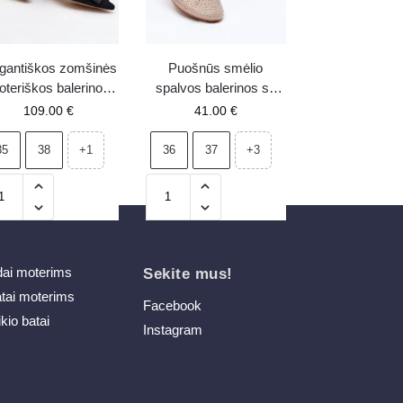
gantiškos zomšinės
Puošnūs smėlio
teriškos balerinos
spalvos balerinos su
u kaspinėliu Laura
kaspinėliu ir dirželiu
109.00
€
41.00
€
essi 2893 juodos
Zdivisa
35
38
36
37
+1
+3
dai moterims
Sekite mus!
atai moterims
Facebook
ikio batai
Instagram