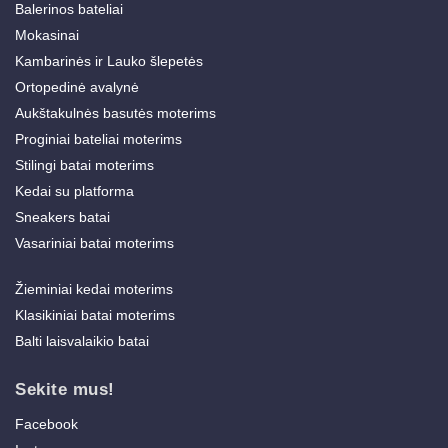
Balerinos bateliai
Mokasinai
Kambarinės ir Lauko šlepetės
Ortopedinė avalynė
Aukštakulnės basutės moterims
Proginiai bateliai moterims
Stilingi batai moterims
Kedai su platforma
Sneakers batai
Vasariniai batai moterims
Žieminiai kedai moterims
Klasikiniai batai moterims
Balti laisvalaikio batai
Sekite mus!
Facebook