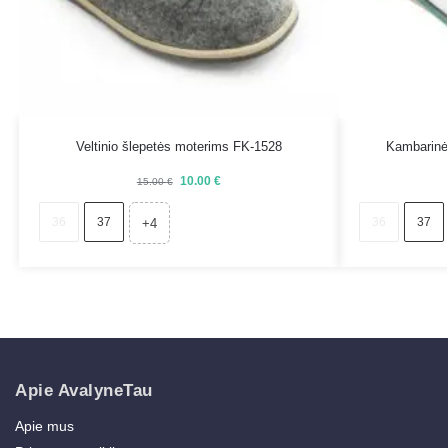
Veltinio šlepetės moterims FK-1528
Kambarinė
10.00
€
15.00
€
36
37
36
37
+4
Apie AvalyneTau
Apie mus