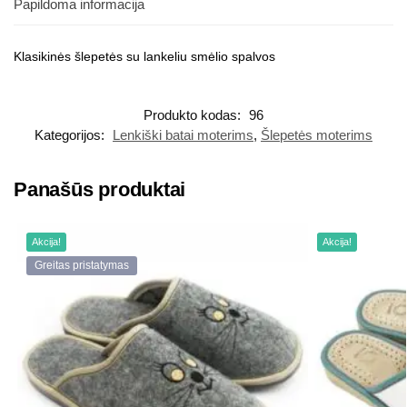
Papildoma informacija
Klasikinės šlepetės su lankeliu smėlio spalvos
Produkto kodas:
96
Kategorijos:
Lenkiški batai moterims
,
Šlepetės moterims
Panašūs produktai
Akcija!
Akcija!
Greitas pristatymas