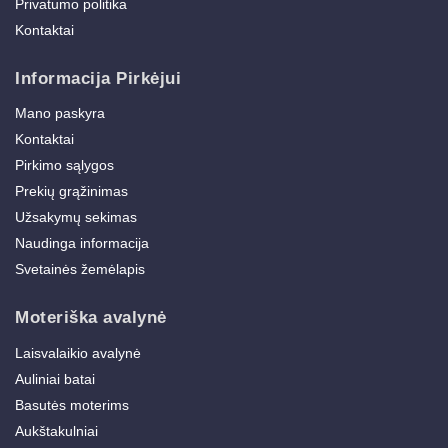
Privatumo politika
Kontaktai
Informacija Pirkėjui
Mano paskyra
Kontaktai
Pirkimo sąlygos
Prekių grąžinimas
Užsakymų sekimas
Naudinga informacija
Svetainės žemėlapis
Moteriška avalynė
Laisvalaikio avalynė
Auliniai batai
Basutės moterims
Aukštakulniai