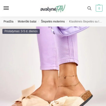
0
Pradžia
Moteriški batai
Šlepetės moterims
Klasikinės šlepetės su lankeliu smėlio spalvos
/
/
/
Pristatymas: 3-5 d. dienos