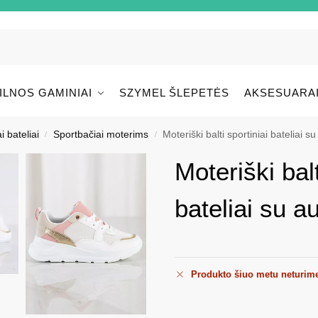
ILNOS GAMINIAI
SZYMEL ŠLEPETĖS
AKSESUARA
i bateliai
Sportbačiai moterims
Moteriški balti sportiniai bateliai s
/
/
Moteriški balt
bateliai su a
Produkto šiuo metu neturim