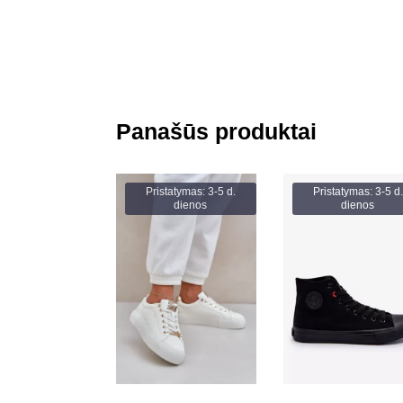
Panašūs produktai
Pristatymas: 3-5 d.
Pristatymas: 3-5 d.
dienos
dienos