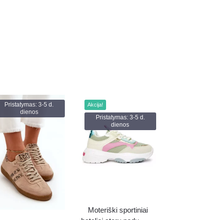
Pristatymas: 3-5 d.
Akcija!
dienos
Pristatymas: 3-5 d.
dienos
Moteriški sportiniai