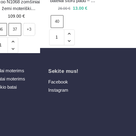
bateliai storu padu – 40
oo N1068 zomšiniai
– išpardavimas
13.00
€
žemi moteriški
26.00
€
rtiniai bateliai smėlio
109.00
€
40
spalvos
36
37
+3
dai moterims
Sekite mus!
atai moterims
Facebook
ikio batai
Instagram