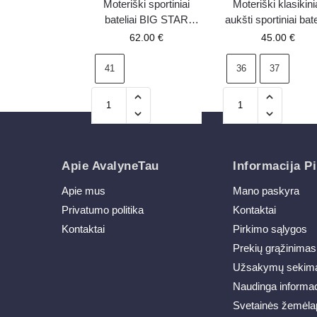
Moteriški sportiniai
Moteriški klasikini
bateliai BIG STAR
aukšti sportiniai bate
SHOES NN274211
Big Star T274033 ju
62.00
€
45.00
€
balti
41
36
37
Apie AvalyneTau
Informacija Pi
Apie mus
Mano paskyra
Privatumo politika
Kontaktai
Kontaktai
Pirkimo sąlygos
Prekių grąžinimas
Užsakymų sekim
Naudinga informac
Svetainės žemėla