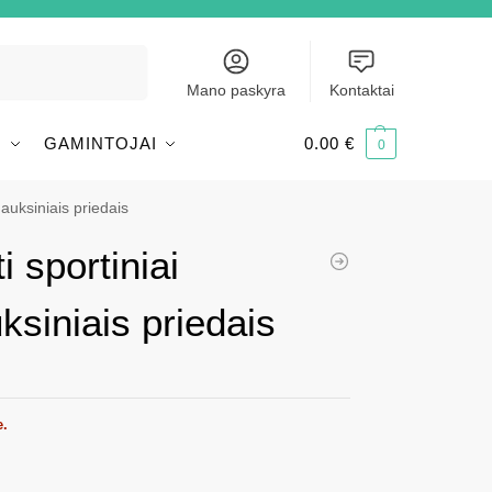
Ieškoti
Mano paskyra
Kontaktai
I
GAMINTOJAI
0.00
€
0
u auksiniais priedais
i sportiniai
uksiniais priedais
e.