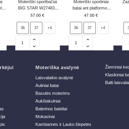
ai
Moteriški sportbačiai
Moteriški sportiniai
Zaz
liai
BIG STAR W274835
batai ant platformos
odi
balti
Vinceza 58510 balti
spo
57.00
€
47.00
€
36
37
36
37
+4
+4
Žieminiai ke
rkėjui
Moteriška avalynė
Klasikiniai b
Laisvalaikio avalynė
Balti laisvala
Auliniai batai
Basutės moterims
Aukštakulniai
as
Balerinos bateliai
ija
Mokasinai
pis
Kambarinės ir Lauko šlepetės