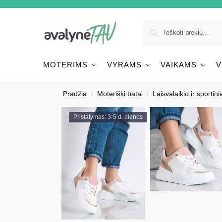
MOTERIMS
VYRAMS
VAIKAMS
V
Pradžia
Moteriški batai
Laisvalaikio ir sportinia
/
/
Pristatymas: 3-5 d. dienos