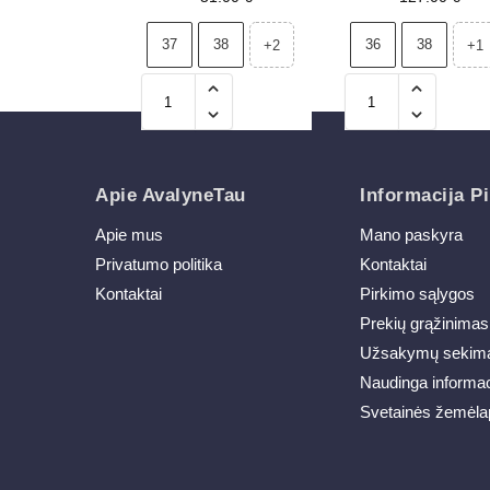
violetiniai
37
38
36
38
+2
+1
Apie AvalyneTau
Informacija Pi
Apie mus
Mano paskyra
Privatumo politika
Kontaktai
Kontaktai
Pirkimo sąlygos
Prekių grąžinimas
Užsakymų sekim
Naudinga informac
Svetainės žemėla