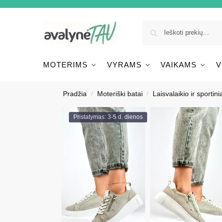
MOTERIMS
VYRAMS
VAIKAMS
V
Pradžia
Moteriški batai
Laisvalaikio ir sportinia
/
/
Pristatymas: 3-5 d. dienos