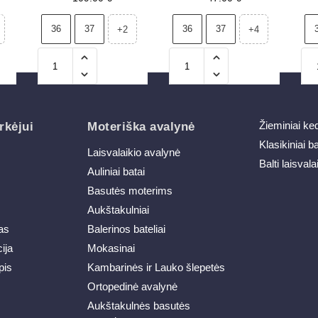
36
37
36
37
+2
+4
Žieminiai ke
rkėjui
Moteriška avalynė
Klasikiniai b
Laisvalaikio avalynė
Balti laisvala
Auliniai batai
Basutės moterims
Aukštakulniai
as
Balerinos bateliai
ija
Mokasinai
pis
Kambarinės ir Lauko šlepetės
Ortopedinė avalynė
Aukštakulnės basutės