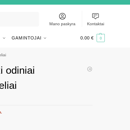
Ieškoti
Mano paskyra
Kontaktai
I
GAMINTOJAI
0.00
€
0
liai
i odiniai
eliai
e.