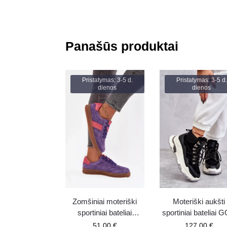
Panašūs produktai
Pristatymas: 3-5 d.
Pristatymas: 3-5 d.
dienos
dienos
Zomšiniai moteriški
Moteriški aukšti
sportiniai bateliai
sportiniai bateliai 
Vinceza 79576
KK2N4098 juodi
51.00
€
127.00
€