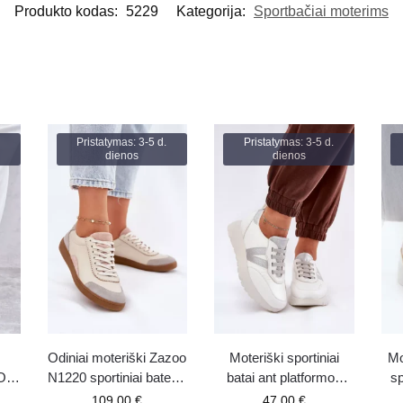
Produkto kodas:
5229
Kategorija:
Sportbačiai moterims
Pristatymas: 3-5 d.
Pristatymas: 3-5 d.
dienos
dienos
Odiniai moteriški Zazoo
Moteriški sportiniai
Mo
GOE
N1220 sportiniai bateliai
batai ant platformos
sp
smėlio spalvos
Vinceza 58510 balti
109.00
€
47.00
€