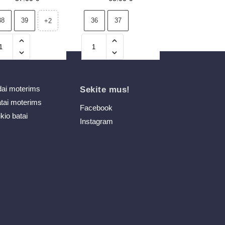
Big Star NN274681
Smėlio spalvos
38
39
36
37
+2
dai moterims
Sekite mus!
atai moterims
Facebook
ikio batai
Instagram