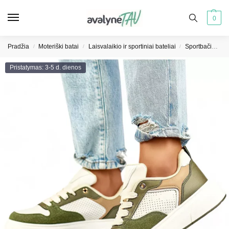
0
Pradžia
Moteriški batai
Laisvalaikio ir sportiniai bateliai
Sportbačiai moterims
/
/
/
Pristatymas: 3-5 d. dienos