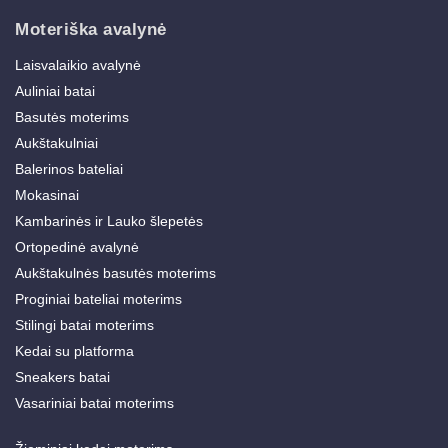
Moteriška avalynė
Laisvalaikio avalynė
Auliniai batai
Basutės moterims
Aukštakulniai
Balerinos bateliai
Mokasinai
Kambarinės ir Lauko šlepetės
Ortopedinė avalynė
Aukštakulnės basutės moterims
Proginiai bateliai moterims
Stilingi batai moterims
Kedai su platforma
Sneakers batai
Vasariniai batai moterims