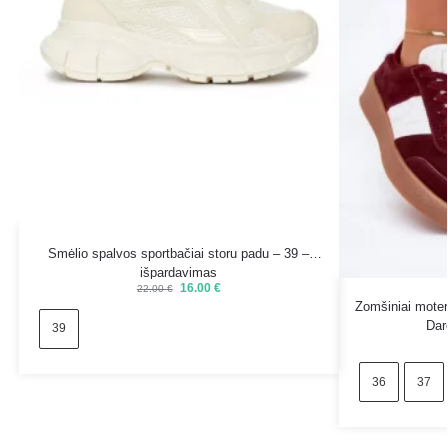
Smėlio spalvos sportbačiai storu padu – 39 –
išpardavimas
16.00
€
22.00
€
Zomšiniai moter
Dar
39
36
37