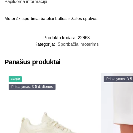
Papildoma informacija
Moteriški sportiniai bateliai baltos ir žalios spalvos
Produkto kodas:
22963
Kategorija:
Sportbačiai moterims
Panašūs produktai
Pristatymas: 3-5
Akcija!
Pristatymas: 3-5 d. dienos