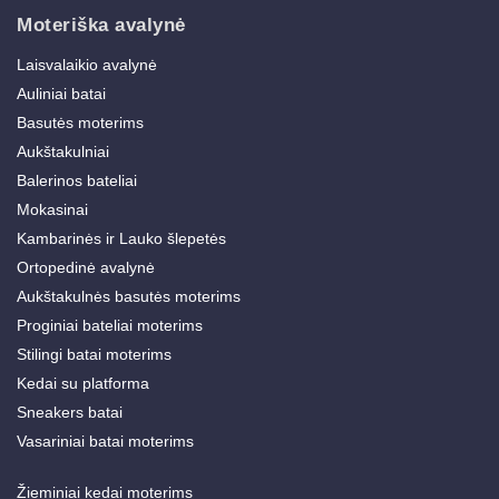
Moteriška avalynė
Laisvalaikio avalynė
Auliniai batai
Basutės moterims
Aukštakulniai
Balerinos bateliai
Mokasinai
Kambarinės ir Lauko šlepetės
Ortopedinė avalynė
Aukštakulnės basutės moterims
Proginiai bateliai moterims
Stilingi batai moterims
Kedai su platforma
Sneakers batai
Vasariniai batai moterims
Žieminiai kedai moterims