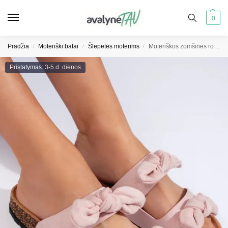
0
Pradžia
Moteriški batai
Šlepetės moterims
Moteriškos zomšinės rožinės kamštinės šlepetės
/
/
/
Pristatymas: 3-5 d. dienos