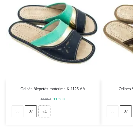
Odinės šlepetės moterims K-1125 AA
Odinės 
11.50
€
15.00
€
36
37
36
37
+4