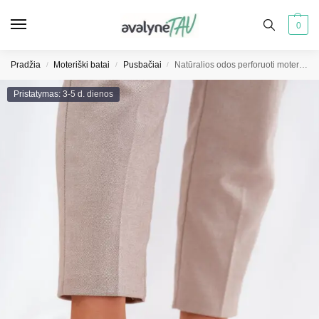
0
Pradžia
Moteriški batai
Pusbačiai
Natūralios odos perforuoti moteriški batai D&A LR51-631 Auksiniai
/
/
/
Pristatymas: 3-5 d. dienos