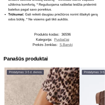
užtikrina komfortą, * Reguliuojama raišteliai leidžia priderinti
batelius pagal savo poreikius.
Trūkumai:
Gali reikėti daugiau priežiūros norint išlaikyti gerą
odos būklę, * Ne visiems gali tikti aukštis.
Produkto kodas:
36596
Kategorija:
Pusbačiai
Prekės ženklas:
S.Barski
Panašūs produktai
Pristatymas: 3-5 d. dienos
Pristatymas: 3-5