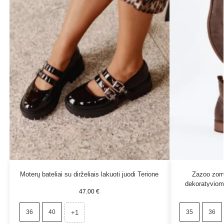
Moterų bateliai su dirželiais lakuoti juodi Terione
Zazoo zomš
dekoratyviom
47.00
€
36
40
35
36
+1