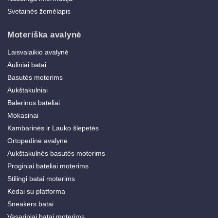
Svetainės žemėlapis
Moteriška avalynė
Laisvalaikio avalynė
Auliniai batai
Basutės moterims
Aukštakulniai
Balerinos bateliai
Mokasinai
Kambarinės ir Lauko šlepetės
Ortopedinė avalynė
Aukštakulnės basutės moterims
Proginiai bateliai moterims
Stilingi batai moterims
Kedai su platforma
Sneakers batai
Vasariniai batai moterims