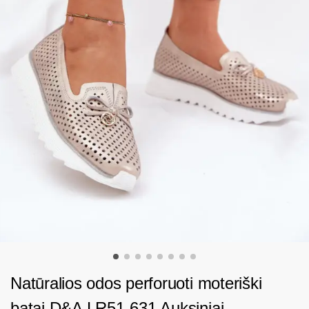
Natūralios odos perforuoti moteriški
batai D&A LR51-631 Auksiniai