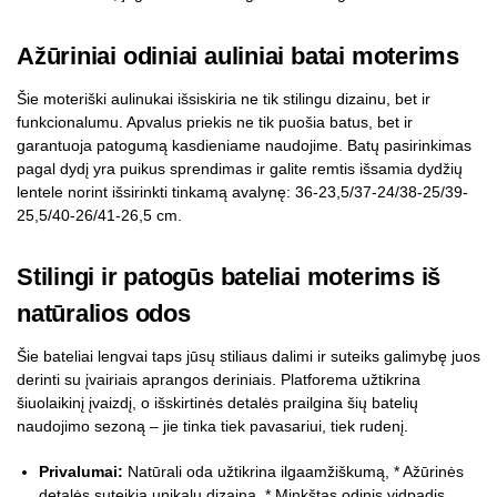
Ažūriniai odiniai auliniai batai moterims
Šie moteriški aulinukai išsiskiria ne tik stilingu dizainu, bet ir
funkcionalumu. Apvalus priekis ne tik puošia batus, bet ir
garantuoja patogumą kasdieniame naudojime. Batų pasirinkimas
pagal dydį yra puikus sprendimas ir galite remtis išsamia dydžių
lentele norint išsirinkti tinkamą avalynę: 36-23,5/37-24/38-25/39-
25,5/40-26/41-26,5 cm.
Stilingi ir patogūs bateliai moterims iš
natūralios odos
Šie bateliai lengvai taps jūsų stiliaus dalimi ir suteiks galimybę juos
derinti su įvairiais aprangos deriniais. Platforema užtikrina
šiuolaikinį įvaizdį, o išskirtinės detalės prailgina šių batelių
naudojimo sezoną – jie tinka tiek pavasariui, tiek rudenį.
Privalumai:
Natūrali oda užtikrina ilgaamžiškumą, * Ažūrinės
detalės suteikia unikalų dizainą, * Minkštas odinis vidpadis