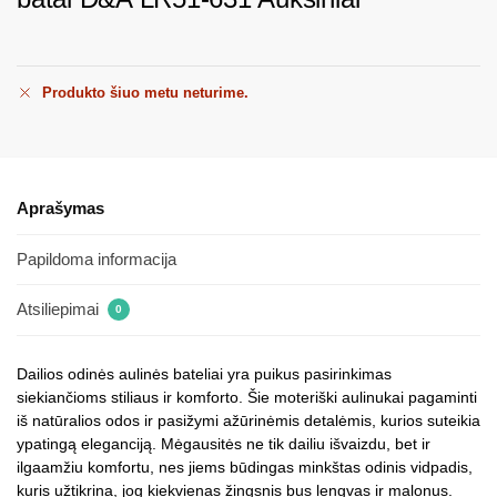
Produkto šiuo metu neturime.
Aprašymas
Papildoma informacija
Atsiliepimai
0
Dailios odinės aulinės bateliai yra puikus pasirinkimas
siekiančioms stiliaus ir komforto. Šie moteriški aulinukai pagaminti
iš natūralios odos ir pasižymi ažūrinėmis detalėmis, kurios suteikia
ypatingą eleganciją. Mėgausitės ne tik dailiu išvaizdu, bet ir
ilgaamžiu komfortu, nes jiems būdingas minkštas odinis vidpadis,
kuris užtikrina, jog kiekvienas žingsnis bus lengvas ir malonus.