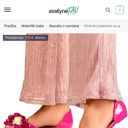
0
Pradžia
Moteriški batai
Basutės ir sandalai
Rožinės balerinos su gėlėmis moteriškos guminės skrybėlės
/
/
/
Pristatymas: 3-5 d. dienos