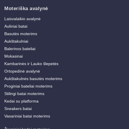
Moteriška avalynė
Laisvalaikio avalynė
Auliniai batai
Basutės moterims
Aukštakulniai
Balerinos bateliai
Mokasinai
Kambarinės ir Lauko šlepetės
Ortopedinė avalynė
Aukštakulnės basutės moterims
Proginiai bateliai moterims
Stilingi batai moterims
Kedai su platforma
Sneakers batai
Vasariniai batai moterims