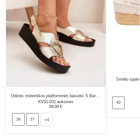
Smėlio spalvo
Odinės moteriškos platforminės basutės S.Barski
KV51-031 auksinės
40
58.00
€
36
37
+4