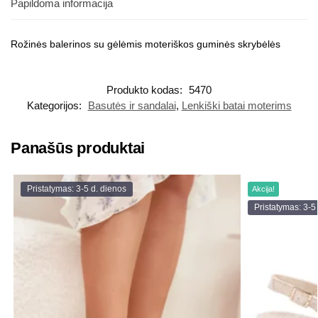
Papildoma informacija
Rožinės balerinos su gėlėmis moteriškos guminės skrybėlės
Produkto kodas:
5470
Kategorijos:
Basutės ir sandalai
,
Lenkiški batai moterims
Panašūs produktai
Pristatymas: 3-5 d. dienos
Akcija!
Pristatymas: 3-5