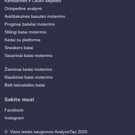
Kambarinės ir Lauko šlepetės
Ortopedinė avalynė
Aukštakulnės basutės moterims
Proginiai bateliai moterims
Stilingi batai moterims
Kedai su platforma
Sneakers batai
Vasariniai batai moterims
Žieminiai kedai moterims
Klasikiniai batai moterims
Balti laisvalaikio batai
Sekite mus!
Facebook
Instagram
© Visos teisės saugomos AvalyneTau 2026