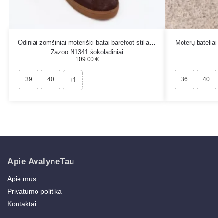
Odiniai zomšiniai moteriški batai barefoot stiliaus
Moterų bateliai 
Zazoo N1341 šokoladiniai
109.00
€
39
40
36
40
+1
Apie AvalyneTau
Apie mus
Privatumo politika
Kontaktai