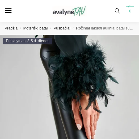
0
Pradžia
Moteriški batai
Pusbačiai
Rožiniai lakuoti auliniai batai su raišteliais
/
/
/
Pristatymas: 3-5 d. dienos