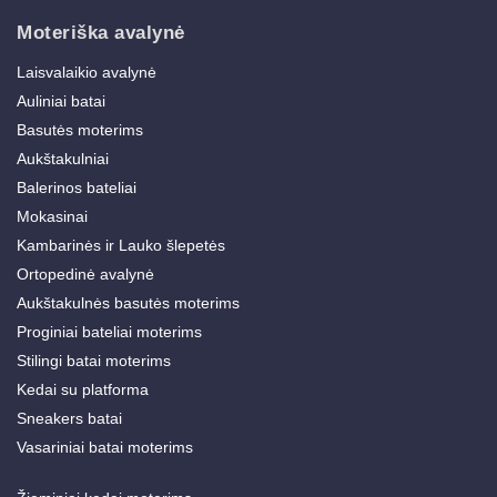
Moteriška avalynė
Laisvalaikio avalynė
Auliniai batai
Basutės moterims
Aukštakulniai
Balerinos bateliai
Mokasinai
Kambarinės ir Lauko šlepetės
Ortopedinė avalynė
Aukštakulnės basutės moterims
Proginiai bateliai moterims
Stilingi batai moterims
Kedai su platforma
Sneakers batai
Vasariniai batai moterims