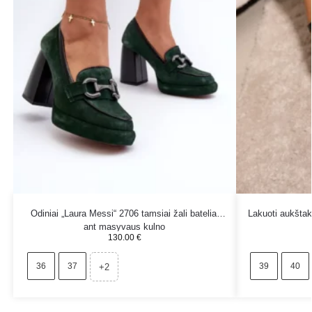
Odiniai „Laura Messi“ 2706 tamsiai žali bateliai
Lakuoti aukštaku
ant masyvaus kulno
130.00
€
36
37
39
40
+2