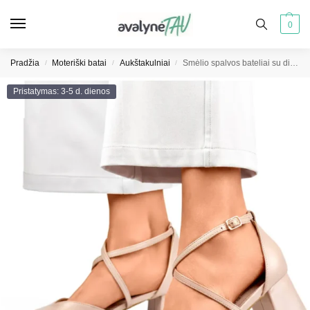
0
Pradžia
Moteriški batai
Aukštakulniai
Smėlio spalvos bateliai su dirželiais ir žemu kulnu
/
/
/
Pristatymas: 3-5 d. dienos