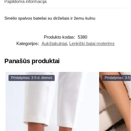
Papildoma informacija
Smėlio spalvos bateliai su dirželiais ir žemu kulnu
Produkto kodas:
5380
Kategorijos:
Aukštakulniai
,
Lenkiški batai moterims
Panašūs produktai
Pristatymas: 3-5 d. dienos
Pristatymas: 3-5