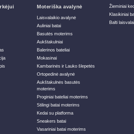
Žieminiai ke
rkėjui
Moteriška avalynė
Klasikiniai b
Laisvalaikio avalynė
Balti laisvala
Auliniai batai
Basutės moterims
Aukštakulniai
as
Balerinos bateliai
ija
Mokasinai
pis
Kambarinės ir Lauko šlepetės
Ortopedinė avalynė
Aukštakulnės basutės
moterims
Proginiai bateliai moterims
Stilingi batai moterims
Kedai su platforma
Sneakers batai
Vasariniai batai moterims