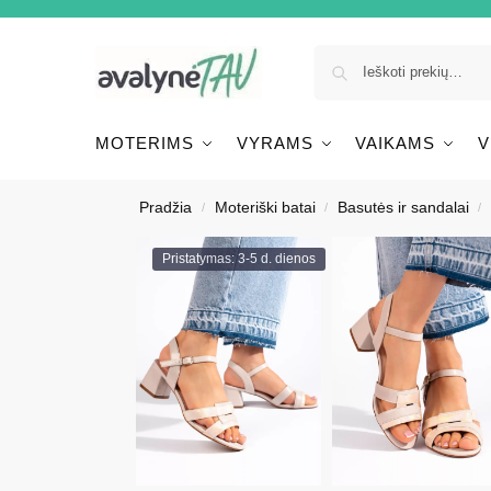
MOTERIMS
VYRAMS
VAIKAMS
V
Pradžia
Moteriški batai
Basutės ir sandalai
/
/
/
Pristatymas: 3-5 d. dienos