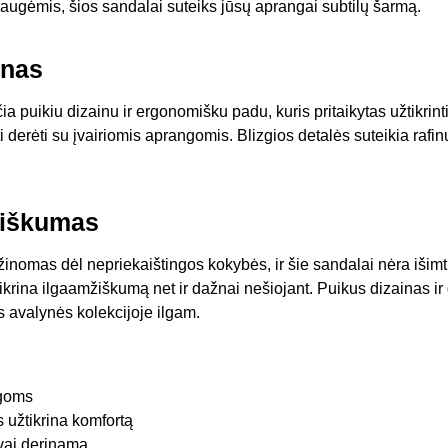
draugėmis, šios sandalai suteiks jūsų aprangai subtilų šarmą.
inas
a puikiu dizainu ir ergonomišku padu, kuris pritaikytas užtikri
i derėti su įvairiomis aprangomis. Blizgios detalės suteikia rafin
žiškumas
nomas dėl nepriekaištingos kokybės, ir šie sandalai nėra išimti
ikrina ilgaamžiškumą net ir dažnai nešiojant. Puikus dizainas ir 
 avalynės kolekcijoje ilgam.
ogoms
 užtikrina komfortą
vai derinama