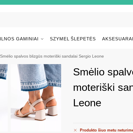
ILNOS GAMINIAI
SZYMEL ŠLEPETĖS
AKSESUARA
Smėlio spalvos blizgūs moteriški sandalai Sergio Leone
Smėlio spalv
moteriški sa
Leone
Produkto šiuo metu neturim