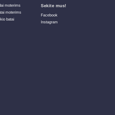
dai moterims
Sekite mus!
atai moterims
Facebook
ikio batai
Instagram