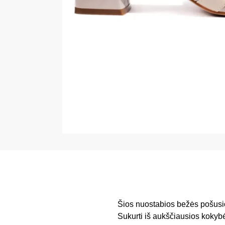
Šios nuostabios bežės pošusio
Sukurti iš aukščiausios kokybės