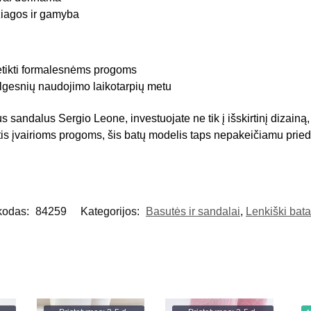
iagos ir gamyba
netikti formalesnėms progoms
lgesnių naudojimo laikotarpių metu
andalus Sergio Leone, investuojate ne tik į išskirtinį dizainą, b
tis įvairioms progoms, šis batų modelis taps nepakeičiamu prie
kodas:
84259
Kategorijos:
Basutės ir sandalai
,
Lenkiški bat