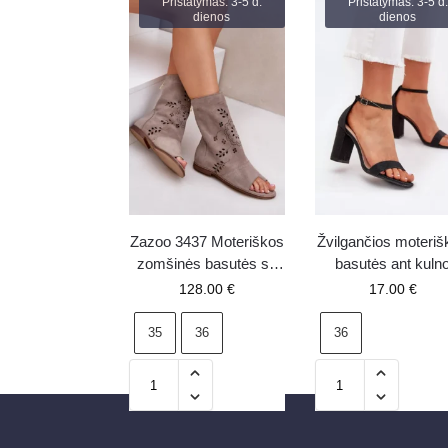
Pristatymas: 3-5 d.
Pristatymas: 3-5 d.
dienos
dienos
Zazoo 3437 Moteriškos
Žvilgančios moteriš
zomšinės basutės su
basutės ant kuln
aulu ir užtrauktuku,
Kavina juodos
128.00
€
17.00
€
smėlio spalvos
35
36
36