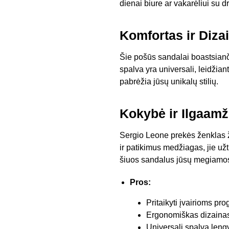
dienai biure ar vakarėliui su 
Komfortas ir Diza
Šie pošūs sandalai boastsianči
spalva yra universali, leidžiant
pabrėžia jūsų unikalų stilių.
Kokybė ir Ilgaam
Sergio Leone prekės ženklas ži
ir patikimus medžiagas, jie užt
šiuos sandalus jūsų megiamos
Pros:
Pritaikyti įvairioms pr
Ergonomiškas dizainas
Universali spalva leng