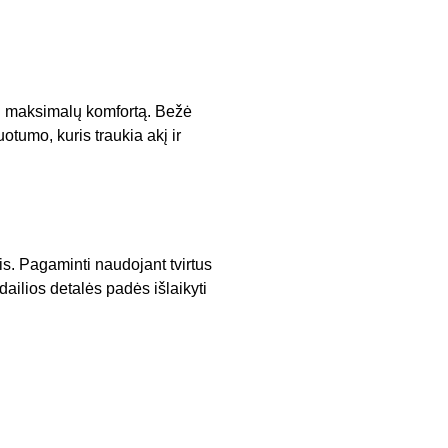
nti maksimalų komfortą. Bežė
uotumo, kuris traukia akį ir
s. Pagaminti naudojant tvirtus
dailios detalės padės išlaikyti