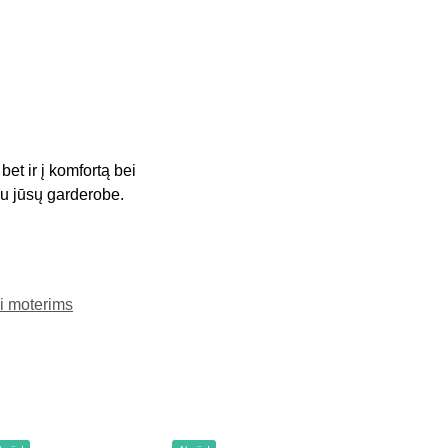
et ir į komfortą bei
du jūsų garderobe.
ai moterims