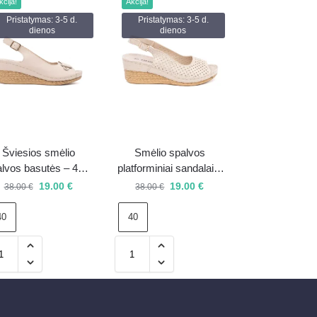
kcija!
Akcija!
Pristatymas: 3-5 d.
Pristatymas: 3-5 d.
dienos
dienos
Šviesios smėlio
Smėlio spalvos
lvos basutės – 40 –
platforminiai sandalai –
išpardavimas
40 – išpardavimas
19.00
€
19.00
€
38.00
€
38.00
€
40
40