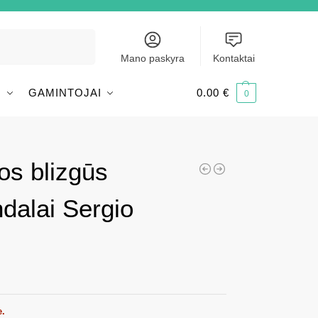
Ieškoti
Mano paskyra
Kontaktai
I
GAMINTOJAI
0.00
€
0
os blizgūs
ndalai Sergio
e.