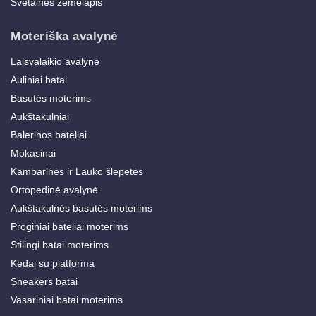
Svetainės žemėlapis
Moteriška avalynė
Laisvalaikio avalynė
Auliniai batai
Basutės moterims
Aukštakulniai
Balerinos bateliai
Mokasinai
Kambarinės ir Lauko šlepetės
Ortopedinė avalynė
Aukštakulnės basutės moterims
Proginiai bateliai moterims
Stilingi batai moterims
Kedai su platforma
Sneakers batai
Vasariniai batai moterims