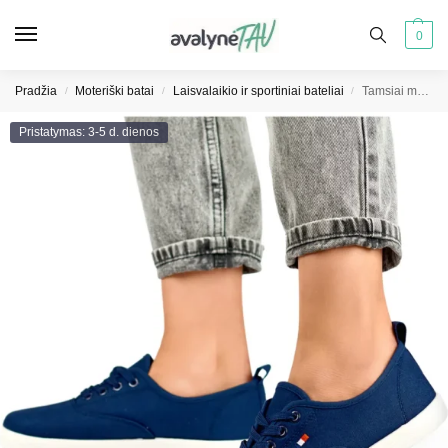
0
Pradžia
Moteriški batai
Laisvalaikio ir sportiniai bateliai
Tamsiai mėlynos spalvos moteriški sportbačiai ant balto pado
/
/
/
Pristatymas: 3-5 d. dienos