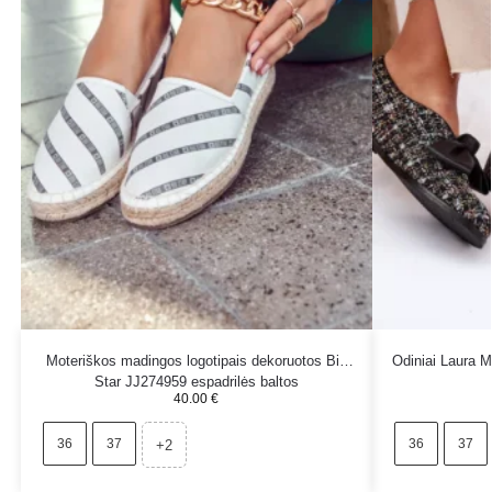
Moteriškos madingos logotipais dekoruotos Big
Odiniai Laura M
Star JJ274959 espadrilės baltos
40.00
€
36
37
36
37
+2