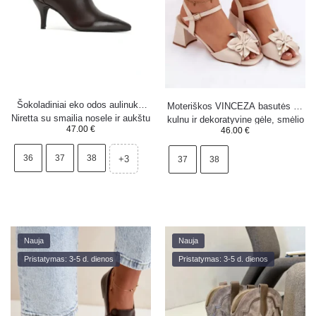
Šokoladiniai eko odos aulinukai
Moteriškos VINCEZA basutės su
Niretta su smailia nosele ir aukštu
kulnu ir dekoratyvine gėle, smėlio
47.00
€
46.00
€
kulnu
spalvos 20283
36
37
38
+3
37
38
Nauja
Nauja
Pristatymas: 3-5 d. dienos
Pristatymas: 3-5 d. dienos