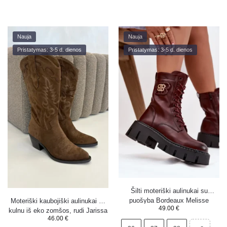
Nauja
Nauja
Pristatymas: 3-5 d. dienos
Pristatymas: 3-5 d. dienos
Šilti moteriški aulinukai su
puošyba Bordeaux Melisse
Moteriški kaubojiški aulinukai su
49.00
€
kulnu iš eko zomšos, rudi Jarissa
46.00
€