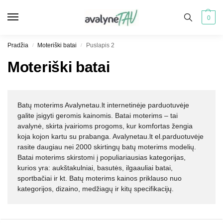
0
Pradžia
Moteriški batai
Puslapis 2
/
/
Moteriški batai
Batų moterims Avalynetau.lt internetinėje parduotuvėje
galite įsigyti geromis kainomis. Batai moterims – tai
avalynė, skirta įvairioms progoms, kur komfortas žengia
koja kojon kartu su prabanga. Avalynetau.lt el.parduotuvėje
rasite daugiau nei 2000 skirtingų batų moterims modelių.
Batai moterims skirstomi į populiariausias kategorijas,
kurios yra: aukštakulniai, basutės, ilgaauliai batai,
sportbačiai ir kt. Batų moterims kainos priklauso nuo
kategorijos, dizaino, medžiagų ir kitų specifikacijų.