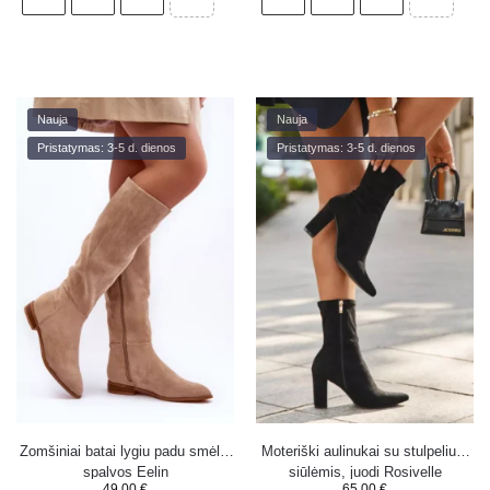
Nauja
Nauja
Pristatymas: 3-5 d. dienos
Pristatymas: 3-5 d. dienos
Zomšiniai batai lygiu padu smėlio
Moteriški aulinukai su stulpeliu ir
spalvos Eelin
siūlėmis, juodi Rosivelle
49.00
€
65.00
€