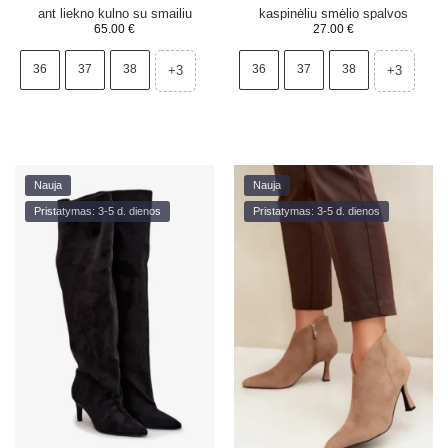
ant liekno kulno su smailiu
kaspinėliu smėlio spalvos
65.00
€
27.00
€
priekiu, tamsiai rudi
36
37
38
36
37
38
+3
+3
Nauja
Nauja
Pristatymas: 3-5 d. dienos
Pristatymas: 3-5 d. dienos