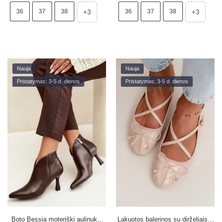
36
37
38
36
37
38
+3
+3
Nauja
Nauja
Pristatymas: 3-5 d. dienos
Pristatymas: 3-5 d. dienos
Boto Bessia moteriški aulinukai
Lakuotos balerinos su dirželiais ir