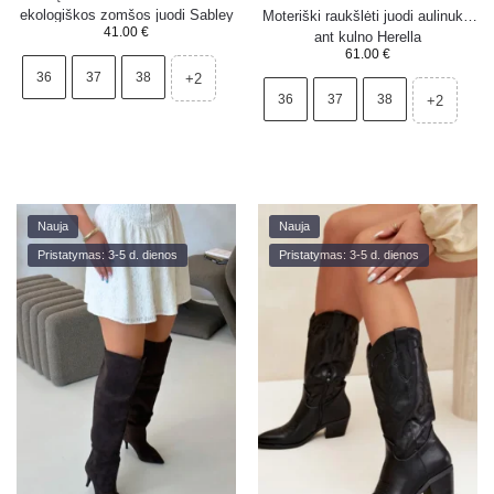
ekologiškos zomšos juodi Sabley
Moteriški raukšlėti juodi aulinukai
41.00
€
ant kulno Herella
61.00
€
36
37
38
+2
36
37
38
+2
Nauja
Nauja
Pristatymas: 3-5 d. dienos
Pristatymas: 3-5 d. dienos