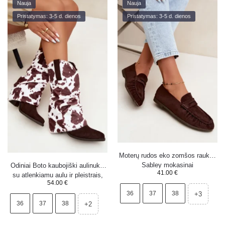
Nauja
Nauja
Pristatymas: 3-5 d. dienos
Pristatymas: 3-5 d. dienos
Moterų rudos eko zomšos raukyti
Sabley mokasinai
Odiniai Boto kaubojiški aulinukai
41.00
€
su atlenkiamu aulu ir pleistrais,
54.00
€
rudi Havie
36
37
38
+3
36
37
38
+2