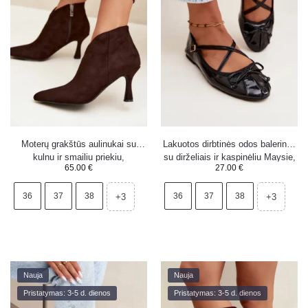
Moterų grakštūs aulinukai su
Lakuotos dirbtinės odos balerinos
kulnu ir smailiu priekiu,
su dirželiais ir kaspinėliu Maysie,
65.00
€
27.00
€
šokoladinės spalvos Bessia
juodos
36
37
38
36
37
38
+3
+3
Nauja
Nauja
Pristatymas: 3-5 d. dienos
Pristatymas: 3-5 d. dienos