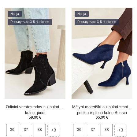
Nauja
Nauja
Pristatymas: 3-5 d. dienos
Pristatymas: 3-5 d. dienos
Odiniai verstos odos aulinukai su
Mėlyni moteriški aulinukai smailiu
kulnu, juodi
priekiu ir plonu kulnu Bessia
59.00
€
65.00
€
36
37
38
36
37
38
+3
+3