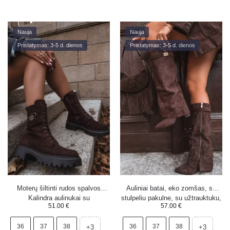
Nauja
Nauja
Pristatymas: 3-5 d. dienos
Pristatymas: 3-5 d. dienos
Moterų šiltinti rudos spalvos
Auliniai batai, eko zomšas, su
Kalindra aulinukai su
stulpeliu pakulne, su užtrauktuku,
51.00
€
57.00
€
dekoratyviniu elementu
apšildyti, atversta aulė, šokolado
spalvos Evyra
36
37
38
36
37
38
+3
+3