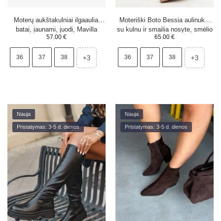
Moterų aukštakulniai ilgaauliai
Moteriški Boto Bessia aulinukai
batai, įaunami, juodi, Mavilla
su kulnu ir smailia nosyte, smėlio
57.00
€
65.00
€
spalvos
36
37
38
36
37
38
+3
+3
Nauja
Nauja
Pristatymas: 3-5 d. dienos
Pristatymas: 3-5 d. dienos