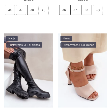
36
37
38
36
37
38
+3
+3
Nauja
Nauja
Pristatymas: 3-5 d. dienos
Pristatymas: 3-5 d. dienos