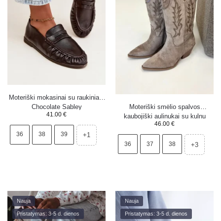
Moteriški mokasinai su raukiniais
Chocolate Sabley
Moteriški smėlio spalvos
41.00
€
kaubojiški aulinukai su kulnu
46.00
€
Betina
36
38
39
+1
36
37
38
+3
Nauja
Nauja
Pristatymas: 3-5 d. dienos
Pristatymas: 3-5 d. dienos