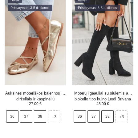
Pristatymas: 3-5 d. dienos
Pristatymas: 3-5 d. dienos
Auksinės moteriškos balerinos su
Moterų ilgaauliai su siūlėmis ant
dirželiais ir kaspinėliu
blokelio tipo kulno juodi Brivana
27.00
€
48.00
€
36
37
38
36
37
38
+3
+3