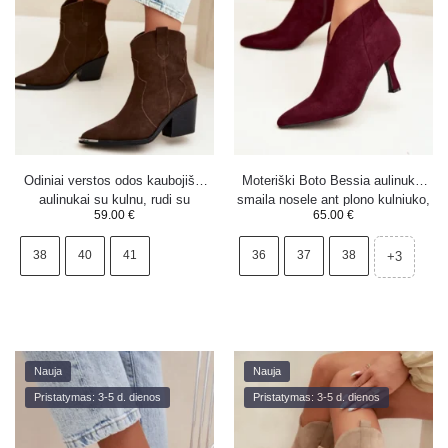
Odiniai verstos odos kaubojiški
Moteriški Boto Bessia aulinukai
aulinukai su kulnu, rudi su
smaila nosele ant plono kulniuko,
59.00
€
65.00
€
pašiltinimu
burgundinio vyno spalvos
38
40
41
36
37
38
+3
Nauja
Nauja
Pristatymas: 3-5 d. dienos
Pristatymas: 3-5 d. dienos