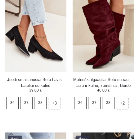
Juodi smailianosiai Boto Lavisa
Moteriški ilgaauliai Boto su rauktu
bateliai su kulnu
aulu ir kulnu, zomšiniai, Bordo
39.00
€
46.00
€
spalvos Durela
36
37
38
36
37
38
+3
+2
Nauja
Nauja