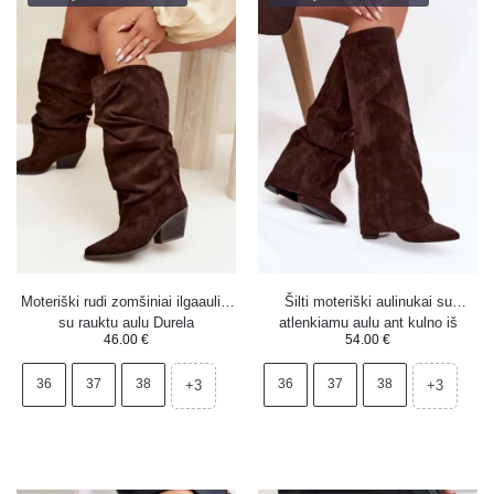
Moteriški rudi zomšiniai ilgaauliai
Šilti moteriški aulinukai su
su rauktu aulu Durela
atlenkiamu aulu ant kulno iš
46.00
€
54.00
€
ekologiškos zomšos šokoladiniai
Elivira
36
37
38
36
37
38
+3
+3