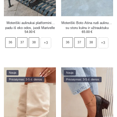
Moteriški aulinukai platforminiu
Moteriški Boto Atina rudi aulinukai
padu iš eko odos, juodi Marivelle
su storu kulnu ir užtrauktuku
54.00
€
65.00
€
36
37
38
36
37
38
+3
+3
Nauja
Nauja
Pristatymas: 3-5 d. dienos
Pristatymas: 3-5 d. dienos