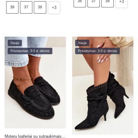
36
37
38
+3
36
37
38
+3
Nauja
Nauja
Pristatymas: 3-5 d. dienos
Pristatymas: 3-5 d. dienos
Moterų loaferiai su sutraukimais iš