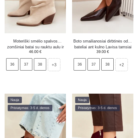
Moteriški smėlio spalvos
Boto smailianosiai dirbtinės odos
zomšiniai batai su rauktu aulu ir
bateliai ant kulno Lavisa tamsiai
46.00
€
39.00
€
kulnu Durela
rudi
36
37
38
36
37
38
+3
+2
Nauja
Nauja
Pristatymas: 3-5 d. dienos
Pristatymas: 3-5 d. dienos