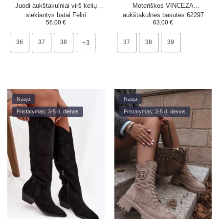
Juodi aukštakulniai virš kelių
Moteriškos VINCEZA
siekiantys batai Feliri
aukštakulnės basutės 62297
56.00
€
63.00
€
smėlio spalvos
36
37
38
37
38
39
+3
Nauja
Nauja
Pristatymas: 3-5 d. dienos
Pristatymas: 3-5 d. dienos