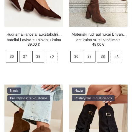
Rudi smailianosiai aukštakulniai
Moteriški rudi aulinukai Brivana
bateliai Lavisa su blokiniu kulnu
ant kulno su siuvinėjimais
39.00
€
48.00
€
36
37
38
36
37
38
+2
+3
Nauja
Nauja
Pristatymas: 3-5 d. dienos
Pristatymas: 3-5 d. dienos