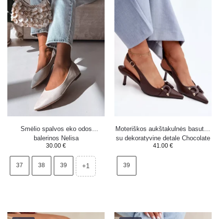
Smėlio spalvos eko odos
Moteriškos aukštakulnės basutės
balerinos Nelisa
su dekoratyvine detale Chocolate
30.00
€
41.00
€
Brienne
37
38
39
39
+1