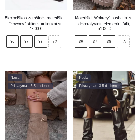
Ekologiškos zomšinės moteriškos
Moteriški „Wokrery“ pusbatiai su
“cowboy” stiliaus aulinukai su
dekoratyviniu elementu, šilti,
48.00
€
51.00
€
kulniuku, juodi Jenaya
smėlio spalvos „Kalindra“
36
37
38
36
37
38
+3
+3
Nauja
Nauja
Pristatymas: 3-5 d. dienos
Pristatymas: 3-5 d. dienos