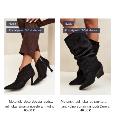
Nauja
Nauja
Pristatymas: 3-5 d. dienos
Pristatymas: 3-5 d. dienos
Moteriški Boto Bessia juodi
Moteriški aulinukai su rauktu aulu
aulinukai smailia nosele ant kulno
ant kulno zomšiniai juodi Durela
65.00
€
46.00
€