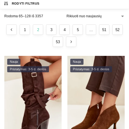
RODYTI FILTRUS
Rodoma 65–128 iš 3357
1
2
3
4
5
…
51
52
53
Nauja
Nauja
Pristatymas: 3-5 d. dienos
Pristatymas: 3-5 d. dienos