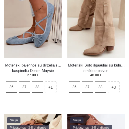
Moteriški balerinos su dirželiais ir
Moteriški Boto ilgaauliai su kulnu,
kaspinėliu Denim Maysie
smėlio spalvos
27.00
€
48.00
€
36
37
38
36
37
38
+1
+3
Nauja
Nauja
Pristatymas: 3-5 d. dienos
Pristatymas: 3-5 d. dienos