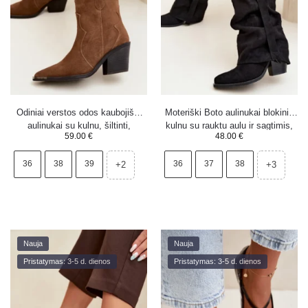
Odiniai verstos odos kaubojiški
Moteriški Boto aulinukai blokiniu
aulinukai su kulnu, šiltinti,
kulnu su rauktu aulu ir sagtimis,
59.00
€
48.00
€
kupranugario spalvos, Pelsa
juodi Caster
36
38
39
36
37
38
+2
+3
Nauja
Nauja
Pristatymas: 3-5 d. dienos
Pristatymas: 3-5 d. dienos