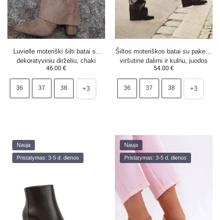
Luvielle moteriški šilti batai su
Šiltos moteriškos batai su pakelta
dekoratyviniu dirželiu, chaki
viršutine dalimi ir kulnu, juodos
46.00
€
54.00
€
spalvos
spalvos „Elivira“
36
37
38
36
37
38
+3
+3
Nauja
Nauja
Pristatymas: 3-5 d. dienos
Pristatymas: 3-5 d. dienos