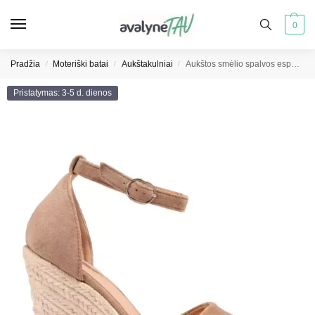
0
Pradžia
Moteriški batai
Aukštakulniai
Aukštos smėlio spalvos espadrilės ant platformų
/
/
/
Pristatymas: 3-5 d. dienos