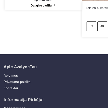
Daugiau dydžių
Lakuoti aukštaku
39
40
Apie AvalyneTau
Apie mus
Privatumo politika
Kontaktai
Informacija Pirkėjui