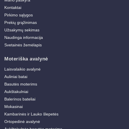
Mano paskyra
Kontaktai
Pirkimo sąlygos
Prekių grąžinimas
Užsakymų sekimas
Naudinga informacija
Svetainės žemėlapis
Moteriška avalynė
Laisvalaikio avalynė
Auliniai batai
Basutės moterims
Aukštakulniai
Balerinos bateliai
Mokasinai
Kambarinės ir Lauko šlepetės
Ortopedinė avalynė
Aukštakulnės basutės moterims