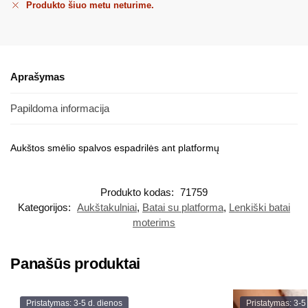
Produkto šiuo metu neturime.
Aprašymas
Papildoma informacija
Aukštos smėlio spalvos espadrilės ant platformų
Produkto kodas:
71759
Kategorijos:
Aukštakulniai
,
Batai su platforma
,
Lenkiški batai
moterims
Panašūs produktai
Pristatymas: 3-5 d. dienos
Pristatymas: 3-5