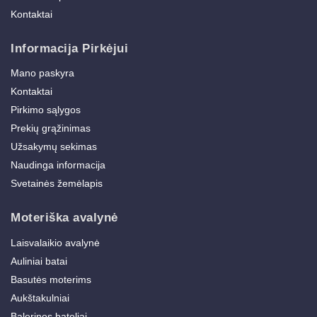
Kontaktai
Informacija Pirkėjui
Mano paskyra
Kontaktai
Pirkimo sąlygos
Prekių grąžinimas
Užsakymų sekimas
Naudinga informacija
Svetainės žemėlapis
Moteriška avalynė
Laisvalaikio avalynė
Auliniai batai
Basutės moterims
Aukštakulniai
Balerinos bateliai