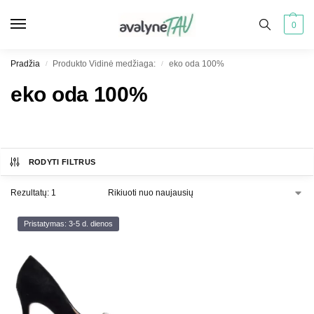
0
Pradžia
Produkto Vidinė medžiaga:
eko oda 100%
/
/
eko oda 100%
RODYTI FILTRUS
Rezultatų: 1
Pristatymas: 3-5 d. dienos