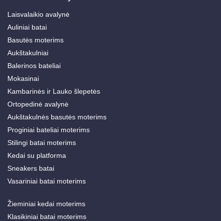
Laisvalaikio avalynė
Auliniai batai
Basutės moterims
Aukštakulniai
Balerinos bateliai
Mokasinai
Kambarinės ir Lauko šlepetės
Ortopedinė avalynė
Aukštakulnės basutės moterims
Proginiai bateliai moterims
Stilingi batai moterims
Kedai su platforma
Sneakers batai
Vasariniai batai moterims
Žieminiai kedai moterims
Klasikiniai batai moterims