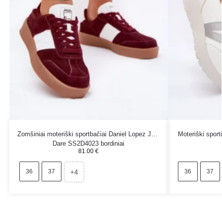
Zomšiniai moteriški sportbačiai Daniel Lopez Just
Moteriški sport
Dare SS2D4023 bordiniai
81.00
€
36
37
36
37
+4