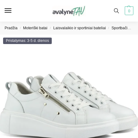
0
Pradžia
Moteriški batai
Laisvalaikio ir sportiniai bateliai
Sportbačiai moterims
/
/
/
Pristatymas: 3-5 d. dienos