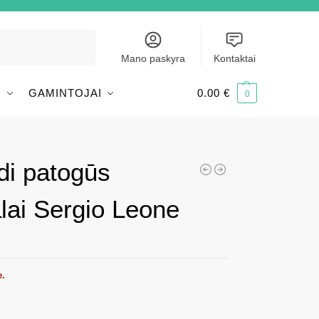
Ieškoti
Mano paskyra
Kontaktai
I
GAMINTOJAI
0.00
€
0
di patogūs
alai Sergio Leone
e.