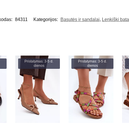
kodas:
84311
Kategorijos:
Basutės ir sandalai
,
Lenkiški bata
Pristatymas: 3-5 d.
Pristatymas: 3-5 d.
dienos
dienos