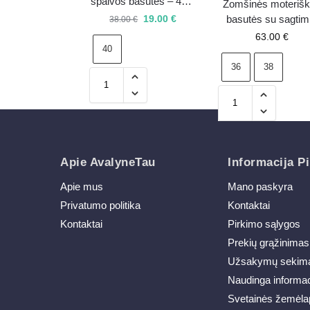
spalvos basutės – 40 –
Zomšinės moteriš
išpardavimas
19.00
€
basutės su sagtim
38.00
€
BIG STAR RR2746
63.00
€
40
šviesiai rožinės
36
38
Apie AvalyneTau
Informacija Pi
Apie mus
Mano paskyra
Privatumo politika
Kontaktai
Kontaktai
Pirkimo sąlygos
Prekių grąžinimas
Užsakymų sekim
Naudinga informac
Svetainės žemėla