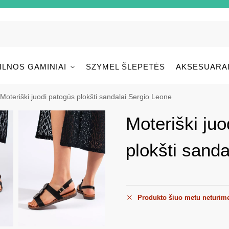
ILNOS GAMINIAI
SZYMEL ŠLEPETĖS
AKSESUARA
Moteriški juodi patogūs plokšti sandalai Sergio Leone
Moteriški juo
plokšti sand
Produkto šiuo metu neturim