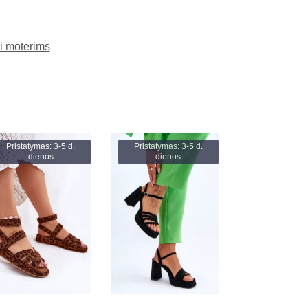
i moterims
Pristatymas: 3-5 d.
Pristatymas: 3-5 d.
dienos
dienos