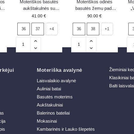
kos
Moteriškos basutės
Moteriškos odinės
Mo
is
aukštakulnės su
basutės žemu padu
„
63
dekoratyvine detale
Maciejka 06635-39
41.00
€
90.00
€
rudos spalvos Brienne
įvairiaspalvės
36
37
36
38
+4
+1
Žieminiai ke
rkėjui
Moteriška avalynė
Klasikiniai b
Laisvalaikio avalynė
Balti laisvala
Auliniai batai
Basutės moterims
Aukštakulniai
as
Balerinos bateliai
ija
Mokasinai
pis
Kambarinės ir Lauko šlepetės