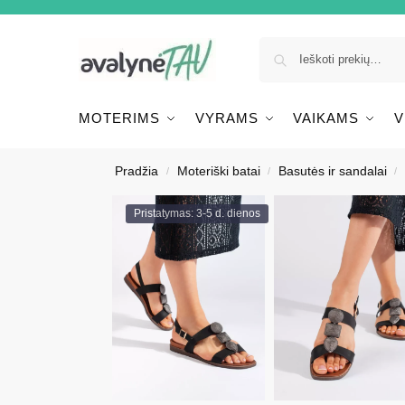
MOTERIMS
VYRAMS
VAIKAMS
V
Pradžia
Moteriški batai
Basutės ir sandalai
/
/
/
Pristatymas: 3-5 d. dienos