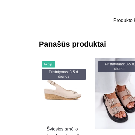
Produkto 
Panašūs produktai
Pristatymas: 3-5 d.
Akcija!
dienos
Pristatymas: 3-5 d.
dienos
Šviesios smėlio