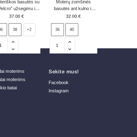
teriškos basutės su
Moterų zomšinės
Velcro“ užsegimu ir
basutės ant kulno ir
leopardiniu raštu
platformos juodos
37.00
€
32.00
€
Uvissa
Verda
36
38
36
40
+2
dai moterims
Sekite mus!
atai moterims
Facebook
ikio batai
Instagram