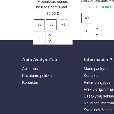
spalvos basutės – 4
Moteriškos odinės
išpardavimas
19.00
€
basutės žemu padu
38.00
€
Maciejka 06635-39
90.00
€
40
įvairiaspalvės
36
38
+1
Apie AvalyneTau
Informacija Pi
Apie mus
Mano paskyra
Privatumo politika
Kontaktai
Kontaktai
Pirkimo sąlygos
Prekių grąžinimas
Užsakymų sekim
Naudinga informac
Svetainės žemėla