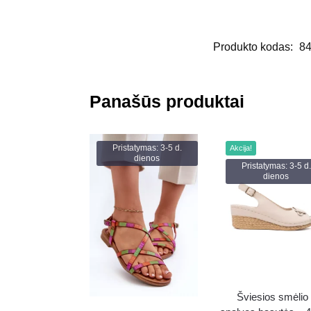
Produkto kodas:
8
Panašūs produktai
Pristatymas: 3-5 d.
Akcija!
dienos
Pristatymas: 3-5 d.
dienos
Šviesios smėlio