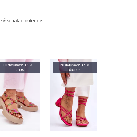
kiški batai moterims
Pristatymas: 3-5 d.
Pristatymas: 3-5 d.
dienos
dienos