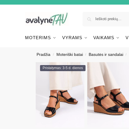
MOTERIMS
VYRAMS
VAIKAMS
V
Pradžia
Moteriški batai
Basutės ir sandalai
/
/
/
Pristatymas: 3-5 d. dienos