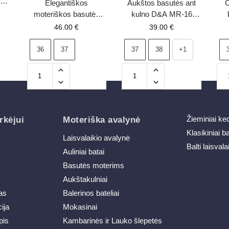
0 –
Elegantiškos
Aukštos basutės ant
O
moteriškos basutės
kulno D&A MR-16
lygiu padu su
auksinės
069
46.00
€
39.00
€
dekoracija S.Barski
KV51-082 juodos
36
37
37
38
+1
Žieminiai ke
rkėjui
Moteriška avalynė
Klasikiniai b
Laisvalaikio avalynė
Balti laisvala
Auliniai batai
Basutės moterims
Aukštakulniai
as
Balerinos bateliai
ija
Mokasinai
pis
Kambarinės ir Lauko šlepetės