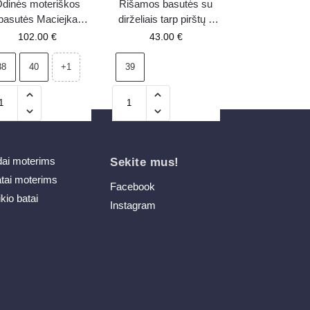
dinės moteriškos
Rišamos basutės su
basutės Maciejka
dirželiais tarp pirštų ir
90-39 įvairiaspalvės
kulnu rožinės spalvos
102.00
€
43.00
€
Secret Love
38
40
39
+1
dai moterims
Sekite mus!
atai moterims
Facebook
ikio batai
Instagram