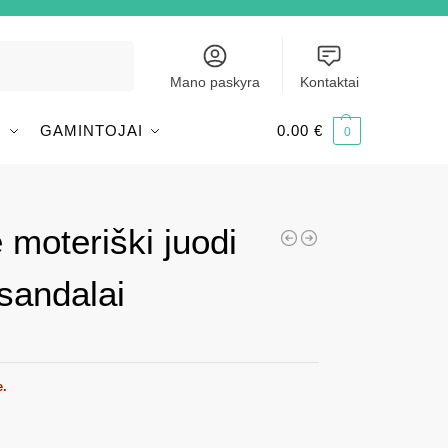
Ieškoti
Mano paskyra
Kontaktai
I
GAMINTOJAI
0.00
€
0
 moteriški juodi
 sandalai
e.