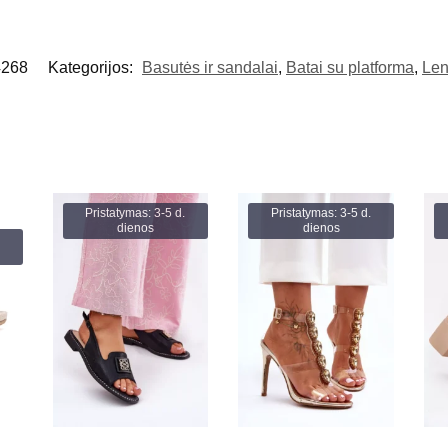
4268
Kategorijos:
Basutės ir sandalai
,
Batai su platforma
,
Len
Pristatymas: 3-5 d.
Pristatymas: 3-5 d.
dienos
dienos