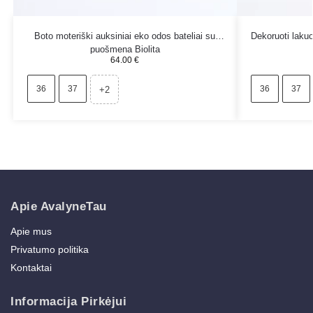
Boto moteriški auksiniai eko odos bateliai su
Dekoruoti lakuo
puošmena Biolita
64.00
€
36
37
36
37
+2
Apie AvalyneTau
Apie mus
Privatumo politika
Kontaktai
Informacija Pirkėjui