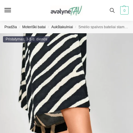
0
Pradžia
Moteriški batai
Aukštakulniai
Smėlio spalvos bateliai stambiu kulnu
/
/
/
Pristatymas: 3-5 d. dienos