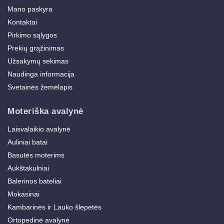
Mano paskyra
Kontaktai
Pirkimo sąlygos
Prekių grąžinimas
Užsakymų sekimas
Naudinga informacija
Svetainės žemėlapis
Moteriška avalynė
Laisvalaikio avalynė
Auliniai batai
Basutės moterims
Aukštakulniai
Balerinos bateliai
Mokasinai
Kambarinės ir Lauko šlepetės
Ortopedinė avalynė