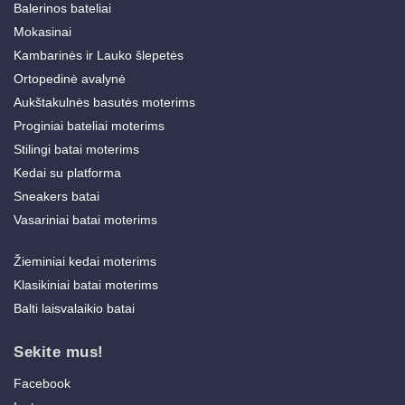
Balerinos bateliai
Mokasinai
Kambarinės ir Lauko šlepetės
Ortopedinė avalynė
Aukštakulnės basutės moterims
Proginiai bateliai moterims
Stilingi batai moterims
Kedai su platforma
Sneakers batai
Vasariniai batai moterims
Žieminiai kedai moterims
Klasikiniai batai moterims
Balti laisvalaikio batai
Sekite mus!
Facebook