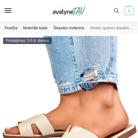
0
Pradžia
Moteriški batai
Šlepetės moterims
Smėlio spalvos klasikinės laisvalaikio šlepetės moterims
/
/
/
Pristatymas: 3-5 d. dienos