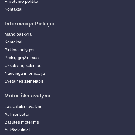
Privatumo politika
Kontaktai
Informacija Pirkėjui
Mano paskyra
Kontaktai
Pirkimo sąlygos
Prekių grąžinimas
Užsakymų sekimas
Naudinga informacija
Svetainės žemėlapis
Moteriška avalynė
Laisvalaikio avalynė
Auliniai batai
Basutės moterims
Aukštakulniai