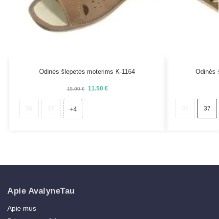
Odinės šlepetės moterims K-1164
Odinės 
11.50
€
15.00
€
36
37
36
37
+4
Apie AvalyneTau
Apie mus