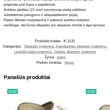
priglunda prie kojos ir papildomai.
Aukštas pleištas (21 mm) amortizuoja pėdą vaikštant,
suteikdamas patogumo ir atsipalaidavimo pojūtį.
Padas išklotas neslystančia ir patvaria aukštos kokybės
medžiaga, dėl kurios šlepetės yra atsparios trinčiai ir ilgai tarnaus.
Produkto kodas:
K-1133
Kategorijos:
Šlepetės moterims
,
Kambarinės šlepetės moterims
,
Lenkiški batai moterims
,
Odinės šlepetės moterims
Žyma:
nowo
Prekės ženklas:
Nowo
Panašūs produktai
Akcija!
Akcija!