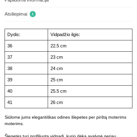
Atsiliepimai
1
Dydis:
Vidpadžio ilgis:
36
22.5 cm
37
23 cm
38
24 cm
39
25 cm
40
25.5 cm
41
26 cm
Siūlome jums elegantiškas odines šlepetes per pirštą moterims
moterims.
Šlepetės turi profiliuotą vidpadį, kurio dėka avalynė geriau