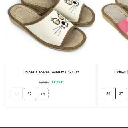
Odinės šlepetės moterims K-1138
Odinės 
11.50
€
15.00
€
36
37
36
37
+4