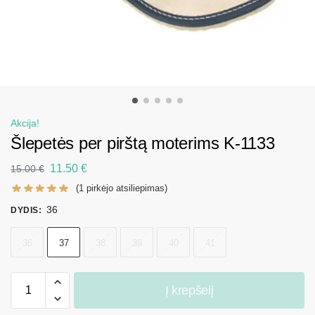
Akcija!
Šlepetės per pirštą moterims K-1133
11.50
€
15.00
€
(
1
pirkėjo atsiliepimas)
36
DYDIS
:
36
37
38
39
40
41
Į krepšelį