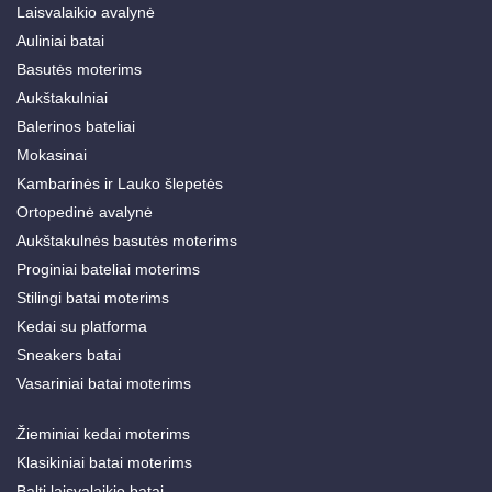
Laisvalaikio avalynė
Auliniai batai
Basutės moterims
Aukštakulniai
Balerinos bateliai
Mokasinai
Kambarinės ir Lauko šlepetės
Ortopedinė avalynė
Aukštakulnės basutės moterims
Proginiai bateliai moterims
Stilingi batai moterims
Kedai su platforma
Sneakers batai
Vasariniai batai moterims
Žieminiai kedai moterims
Klasikiniai batai moterims
Balti laisvalaikio batai