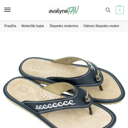
0
Pradžia
Moteriški batai
Šlepetės moterims
Odinės šlepetės moterims
/
/
/