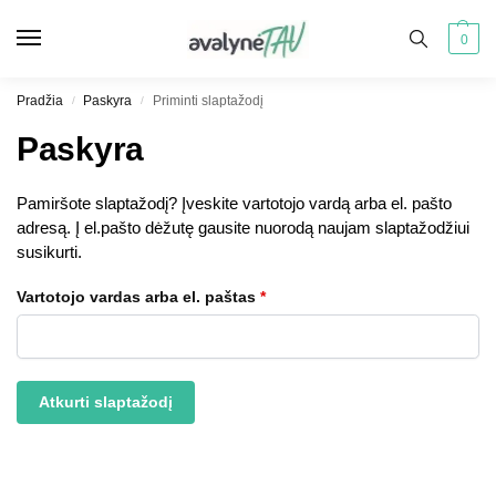
0
Pradžia
Paskyra
Priminti slaptažodį
/
/
Paskyra
Pamiršote slaptažodį? Įveskite vartotojo vardą arba el. pašto
adresą. Į el.pašto dėžutę gausite nuorodą naujam slaptažodžiui
susikurti.
Vartotojo vardas arba el. paštas
*
Atkurti slaptažodį