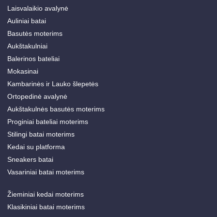
Laisvalaikio avalynė
Auliniai batai
Basutės moterims
Aukštakulniai
Balerinos bateliai
Mokasinai
Kambarinės ir Lauko šlepetės
Ortopedinė avalynė
Aukštakulnės basutės moterims
Proginiai bateliai moterims
Stilingi batai moterims
Kedai su platforma
Sneakers batai
Vasariniai batai moterims
Žieminiai kedai moterims
Klasikiniai batai moterims