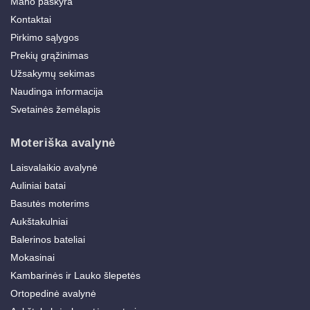
Mano paskyra
Kontaktai
Pirkimo sąlygos
Prekių grąžinimas
Užsakymų sekimas
Naudinga informacija
Svetainės žemėlapis
Moteriška avalynė
Laisvalaikio avalynė
Auliniai batai
Basutės moterims
Aukštakulniai
Balerinos bateliai
Mokasinai
Kambarinės ir Lauko šlepetės
Ortopedinė avalynė