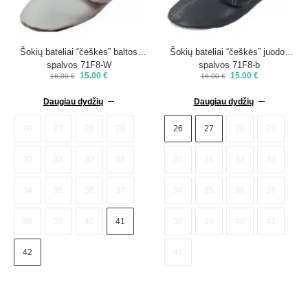
Šokių bateliai “češkės” baltos
Šokių bateliai “češkės” juodos
spalvos 71F8-W
spalvos 71F8-b
15.00
€
15.00
€
16.00
€
16.00
€
Daugiau dydžių
Daugiau dydžių
26
27
28
29
26
27
28
29
30
31
32
33
30
31
32
33
34
35
36
37
34
35
36
37
38
39
40
41
38
39
40
41
42
42