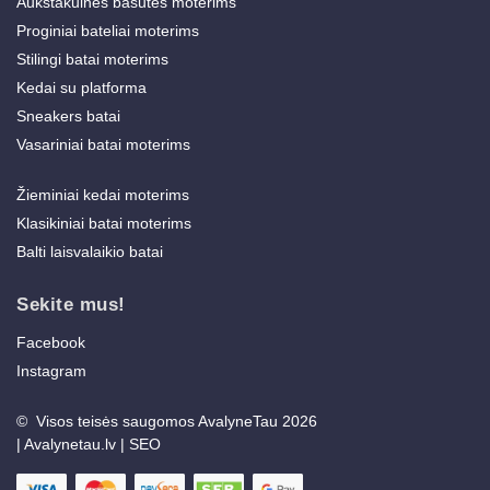
Aukštakulnės basutės moterims
Proginiai bateliai moterims
Stilingi batai moterims
Kedai su platforma
Sneakers batai
Vasariniai batai moterims
Žieminiai kedai moterims
Klasikiniai batai moterims
Balti laisvalaikio batai
Sekite mus!
Facebook
Instagram
© Visos teisės saugomos AvalyneTau 2026
|
Avalynetau.lv
|
SEO