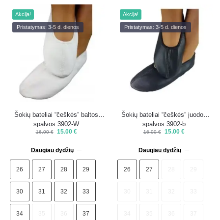
Akcija!
Akcija!
Pristatymas: 3-5 d. dienos
Pristatymas: 3-5 d. dienos
Šokių bateliai “češkės” baltos
Šokių bateliai “češkės” juodos
spalvos 3902-W
spalvos 3902-b
15.00
€
15.00
€
16.00
€
16.00
€
Daugiau dydžių
Daugiau dydžių
26
27
28
29
26
27
28
29
30
31
32
33
30
31
32
33
34
35
36
37
34
35
36
37