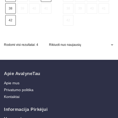
38
39
40
41
38
39
40
41
42
42
Rodomi visi rezultatai: 4
Apie AvalyneTau
Apie mus
Privatumo politika
Kontaktai
Informacija Pirkėjui